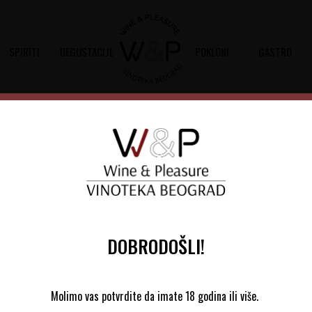
SPIRITI
DEGUSTACIJE
POKLONI
GASTRO
000 -4/1
Zafferano Čaše VN01000 -4
-20
%
Šifra artikla:
64804003
Barkod:
5825
Veneziano Mixology kolekcija izrađena 
kombinuju elegantan dizajn sa bespre
DOBRODOŠLI!
4.995,00
RSD
3.996,00
RSD
Molimo vas potvrdite da imate 18 godina ili više.
Ušteda:
999,00
RSD