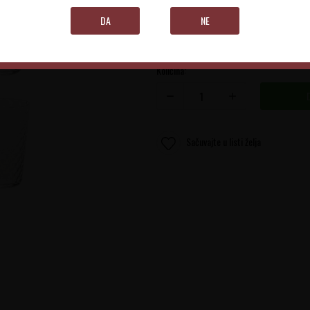
DA
NE
Količina:
Sačuvajte u listi želja