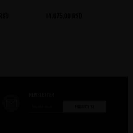
RSD
14.675,00
RSD
10.34
NEWSLETTER
PRIJAVITE SE