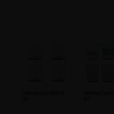
Zafferano Čaša DS00112 -
Zafferano Čaše 
4/1
6/1