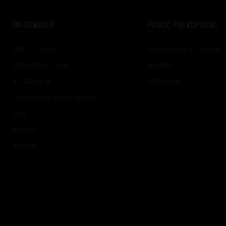
INFORMACIJE
POMOĆ PRI KUPOVINI
Wine & Pleasure
Uslovi korišćenja i prodaje
Degustaciona sala
Isporuka
Vinska karta
Reklamacije
Iznajmljivanje vinske opreme
Blog
Karijera
Kontakt