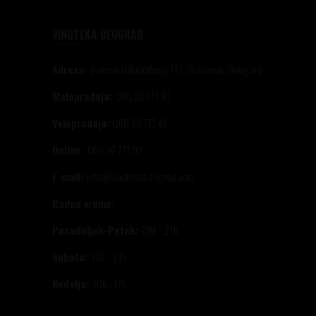
VINOTEKA BEOGRAD
Adresa:
Bulevar Oslobođenja 117, Voždovac, Beograd
Maloprodaja:
060 56 777 41
Veleprodaja:
060 56 777 49
Online:
060 56 777 92
E-mail:
info@vinotekabeograd.com
Radno vreme:
Ponedeljak-Petak:
09h - 21h
Subota:
10h - 21h
Nedelja:
10h - 17h