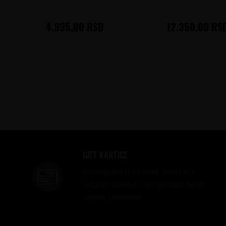
4.995,00
RSD
12.350,00
RS
GIFT KARTICE
Idealan poklon za sve prilike, bilo da su to
venčanja, rođendani, razne godišnjice, bonusi i
nagrade zaposlenima..