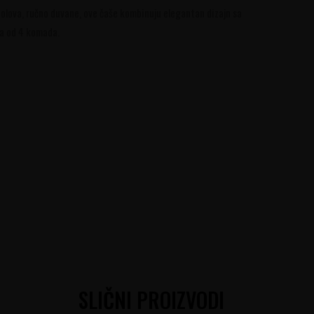
olova, ručno duvane, ove čaše kombinuju elegantan dizajn sa
ma od 4 komada.
SLIČNI PROIZVODI