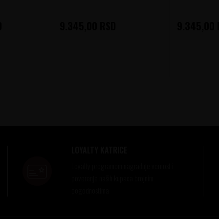
D
9.345,00
RSD
9.345,00
LOYALTY KATRICE
Loyalty programom nagrađuje vernost i
poverenje naših kupaca brojnim
pogodnostima