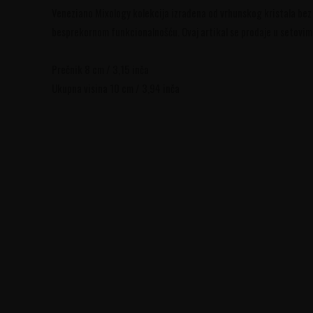
Veneziano Mixology kolekcija izrađena od vrhunskog kristala bez 
besprekornom funkcionalnošću. Ovaj artikal se prodaje u setovi
Prečnik 8 cm / 3,15 inča
Ukupna visina 10 cm / 3,94 inča