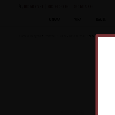
060 56 777 41
063 84 063 95
060 56 777 92
O NAMA
VINA
RAKIJE
Vinoteka Beograd
Proizvodi
Pribor
Čaše za Vodu
Zafferano Čaše VN01