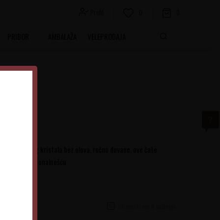
Profil
0
0
PRIBOR
AMBALAŽA
VELEPRODAJA
/1
od vrhunskog kristala bez olova, ručno duvane, ove čaše
kornom funkcionalnošću
Obavesti me o sniženju