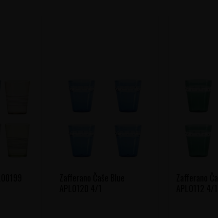
FL00199
Zafferano Čaše Blue
Zafferano Č
APL0120 4/1
APL0112 4/1