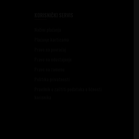
KORISNIČKI SERVIS
Načini plaćanja
Plaćanje karticama
Pravo na povraćaj
Pravo na odustajanje
Pravo na zamenu
Politika privatnosti
Pravilnik o zaštiti podataka o ličnosti
korisnika