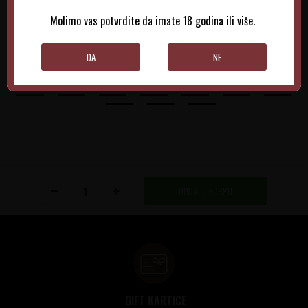
44.700,00
RSD
165.400,00
RSD
Molimo vas potvrdite da imate 18 godina ili više.
DODAJTE U KORPU
DODAJTE U KORPU
DA
NE
DODAJ U KORPU
GIFT KARTICE