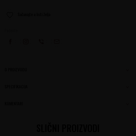
Sačuvajte u listi želja
Podelite:
O PROIZVODU
SPECIFIKACIJA
KOMENTARI
SLIČNI PROIZVODI