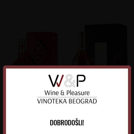
Whisky Chivas Royal
Whisky Glenmorangie 30
Salute 24YO
YO
Škotska
Škotska
DOBRODOŠLI!