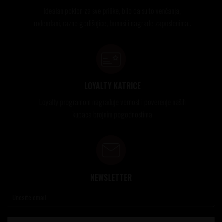
Idealan poklon za sve prilike, bilo da su to venčanja,
rođendani, razne godišnjice, bonusi i nagrade zaposlenima..
LOYALTY KATRICE
Loyalty programom nagrađuje vernost i poverenje naših
kupaca brojnim pogodnostima
NEWSLETTER