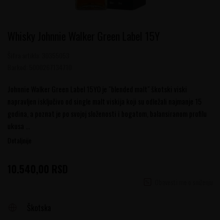
Whisky Johnnie Walker Green Label 15Y
Šifra artikla:
30355053
Barkod:
5000267134710
Johnnie Walker Green Label 15YO je "blended malt" škotski viski
napravljen isključivo od single malt viskija koji su odležali najmanje 15
godina, a poznat je po svojoj složenosti i bogatom, balansiranom profilu
ukusa
...
Detaljnije
10.540,00
RSD
Obavesti me o sniženju
Škotska