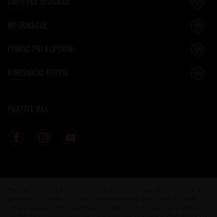
VINOTEKA BEOGRAD
INFORMACIJE
POMOĆ PRI KUPOVINI
KORISNIČKI SERVIS
PRATITE NAS
Nastojimo da budemo što precizniji u opisu proizvoda, prikazu slika i samih cena, ali
ne možemo garantovati da su sve informacije kompletne i bez grešaka. Svi artikli
prikazani na sajtu su deo naše ponude i ne podrazumeva da su dostupni u svakom
trenutku. Raspoloživost robe možete proveriti pozivom na brojeve telefona 060 56 777