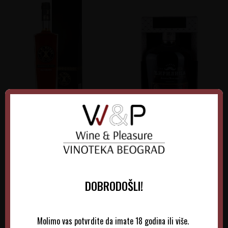
Kopke Aguardente Vinjak
Ćirilica Vinjak 0,7L
Vinica 0,7L
Portugal
Srbija
DOBRODOŠLI!
6.395,00
RSD
3.900,00
RSD
Molimo vas potvrdite da imate 18 godina ili više.