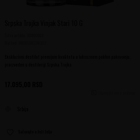
Srpska Trojka Vinjak Stari 10 G
Šifra artikla:
30901002
Barkod:
8606108236352
Ekskluzivni destilat premijum kvaliteta u luksuznom poklon pakovanju,
proizveden u destileriji Srpska Trojka
17.095,00
RSD
Obavesti me o sniženju
Srbija
Sačuvajte u listi želja