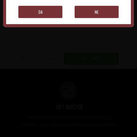
DODAJTE U KORPU
DODAJTE U KORPU
DA
NE
DODAJ U KORPU
GIFT KARTICE
Idealan poklon za sve prilike, bilo da su to venčanja,
rođendani, razne godišnjice, bonusi i nagrade zaposlenima..