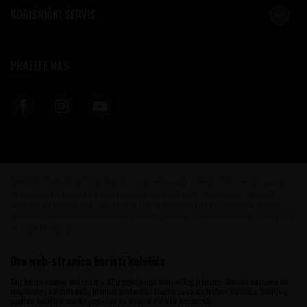
KORISNIČKI SERVIS
PRATITE NAS
Nastojimo da budemo što precizniji u opisu proizvoda, prikazu slika i samih cena, ali
ne možemo garantovati da su sve informacije kompletne i bez grešaka. Svi artikli
prikazani na sajtu su deo naše ponude i ne podrazumeva da su dostupni u svakom
trenutku. Raspoloživost robe možete proveriti pozivom na brojeve telefona 060 56 777
41 i 063 84 063 95.
©2026
www.vinotekabeograd.com
, Izrada
NB SOFT
. Sva prava zadržana.
Ova web-stranica koristi kolačiće
Sajt koristi cookies (kolačiće) u cilju poboljšanja korisničkog iskustva. Ukoliko nastavite da
pregledate i koristite našu Internet prodavnicu slažete se sa upotrebom kolačića. Detalje o
upotrebi kolačića možete pogledati na stranici Politika privatnosti.