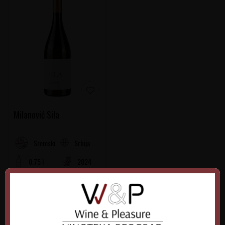
Milanović Sila
Srbija
Sremski Rejon
0.75 l
2024
1.845,00
RSD
DODAJTE U KORPU