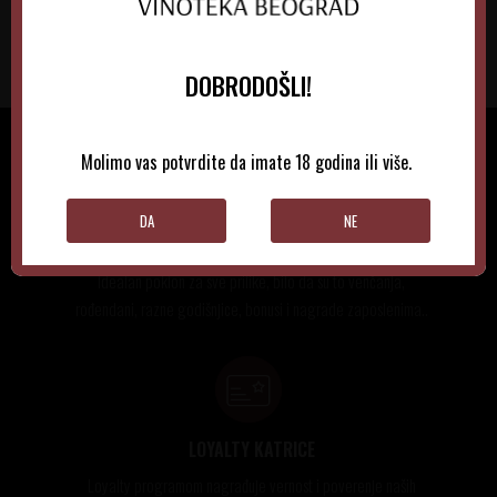
DOBRODOŠLI!
Molimo vas potvrdite da imate 18 godina ili više.
DA
NE
GIFT KARTICE
Idealan poklon za sve prilike, bilo da su to venčanja,
rođendani, razne godišnjice, bonusi i nagrade zaposlenima..
LOYALTY KATRICE
Loyalty programom nagrađuje vernost i poverenje naših