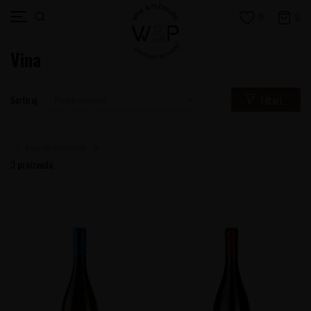
0
0
Vina
Filteri
Sortiraj
vinarija-milanovic
3
proizvoda