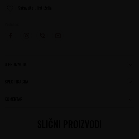
Sačuvajte u listi želja
Podelite:
O PROIZVODU
SPECIFIKACIJA
KOMENTARI
SLIČNI PROIZVODI