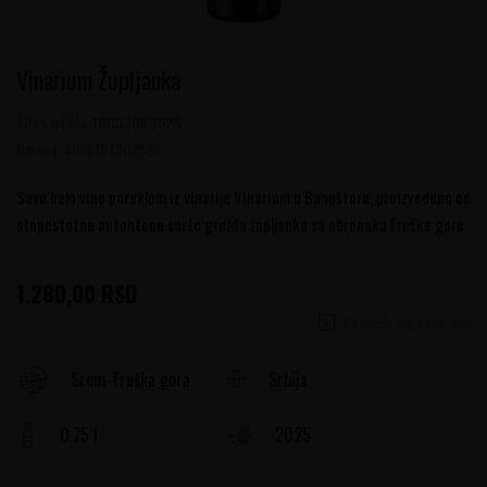
Vinarium Župljanka
Šifra artikla:
10101700 2025
Barkod:
8606107302591
Suvo belo vino poreklom iz vinarije Vinarium u Banoštoru, proizvedeno od
stopostotne autohtone sorte grožđa župljanka sa obronaka Fruške gore
1.280,00
RSD
Obavesti me o sniženju
Srbija
Srem-Fruška gora
0.75 l
2025