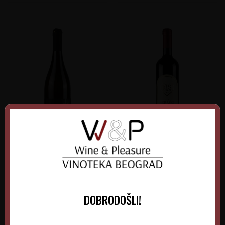
Verus Grašac Beli
Kiš Bermet Crveni
Srbija
Srbija
Srem-Fruška gora
Fruška Gora
DOBRODOŠLI!
0.75 l
2025
0.75 l
2026
1.300,00
RSD
1.515,00
RSD