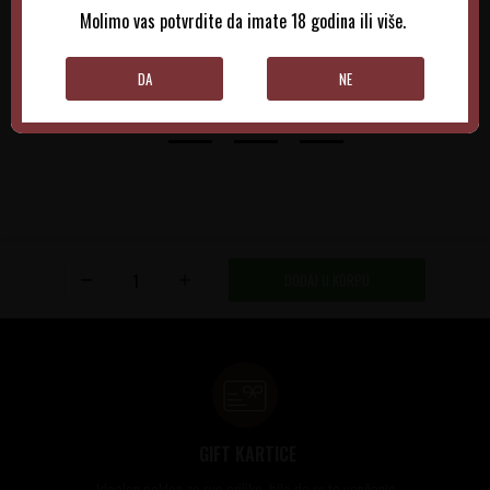
Molimo vas potvrdite da imate 18 godina ili više.
DODAJTE U KORPU
DODAJTE U KORPU
DA
NE
DODAJ U KORPU
GIFT KARTICE
Idealan poklon za sve prilike, bilo da su to venčanja,