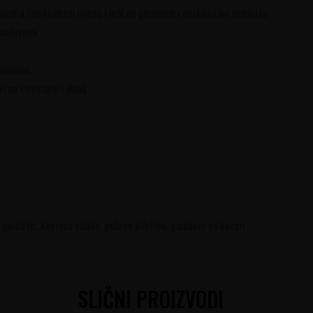
aze u Subotičkom rejonu i leže na glinenom i peskovitom zemljištu.
 sudovima.
onovima.
tnu strukturu i sklad.
i paradajz, kapreze salata, pečenu piletinu, gambore na buzari.
SLIČNI PROIZVODI