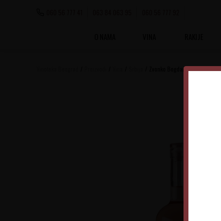
060 56 777 41
063 84 063 95
060 56 777 92
O NAMA
VINA
RAKIJE
Vinoteka Beograd
Proizvodi
Vina
Srbija
Zvonko Bogdan Rose Sec