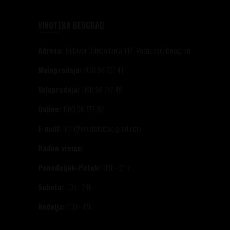
VINOTEKA BEOGRAD
Adresa:
Bulevar Oslobođenja 117, Voždovac, Beograd
Maloprodaja:
060 56 777 41
Veleprodaja:
060 56 777 49
Online:
060 56 777 92
E-mail:
info@vinotekabeograd.com
Radno vreme:
Ponedeljak-Petak:
09h - 21h
Subota:
10h - 21h
Nedelja:
10h - 17h