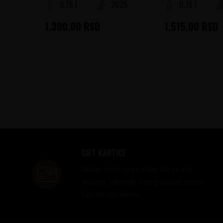
0.75 l
2025
0.75 l
1.300,00
RSD
1.515,00
RSD
GIFT KARTICE
Idealan poklon za sve prilike, bilo da su to
venčanja, rođendani, razne godišnjice, bonusi i
nagrade zaposlenima..