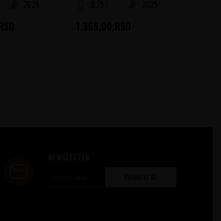
2025
0.75 l
2025
0.75
RSD
1.365,00
RSD
1.470
NEWSLETTER
PRIJAVITE SE