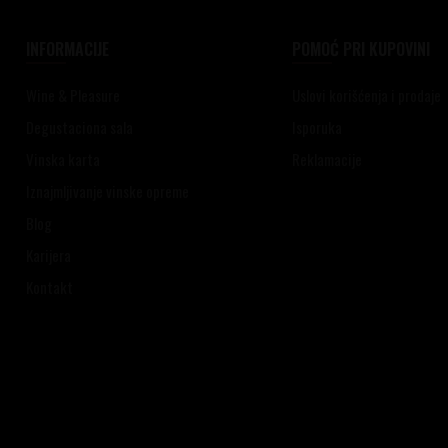
INFORMACIJE
POMOĆ PRI KUPOVINI
Wine & Pleasure
Uslovi korišćenja i prodaje
Degustaciona sala
Isporuka
Vinska karta
Reklamacije
Iznajmljivanje vinske opreme
Blog
Karijera
Kontakt