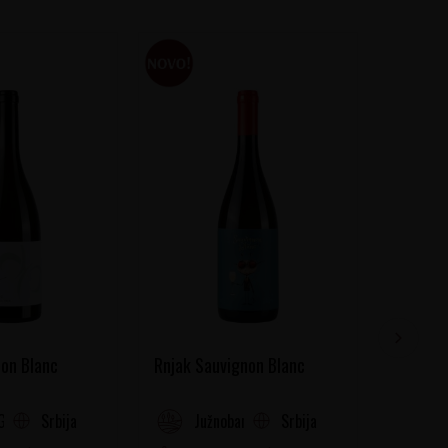
on Blanc
Rnjak Sauvignon Blanc
Chichat
Srbija
Srbija
Gora
Južnobanatski Rejon
Fr