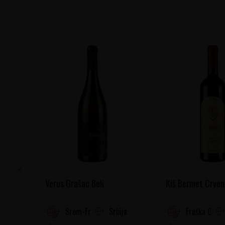
Verus Grašac Beli
Kiš Bermet Crven
Srbija
Srem-Fruška gora
Fruška Gora