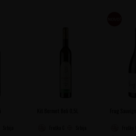
i
Kiš Bermet Beli 0,5L
Frug Sauvign
Srbija
Srbija
Fruška Gora
Fruška 