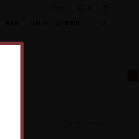
Profil
0
0
PRIBOR
AMBALAŽA
VELEPRODAJA
00% Merlot
Obavesti me o sniženju