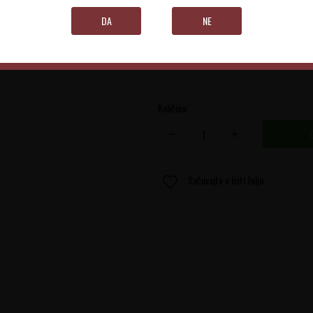
Subotički Rejon
DA
NE
0.75 l
Količina:
Sačuvajte u listi želja