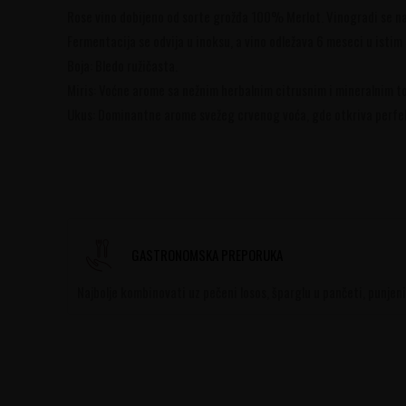
Rose vino dobijeno od sorte grožđa 100% Merlot. Vinogradi se nal
Fermentacija se odvija u inoksu, a vino odležava 6 meseci u istim
Boja: Bledo ružičasta.
Miris: Voćne arome sa nežnim herbalnim citrusnim i mineralnim t
Ukus: Dominantne arome svežeg crvenog voća, gde otkriva perfek
GASTRONOMSKA PREPORUKA
Najbolje kombinovati uz pečeni losos, šparglu u pančeti, punjen