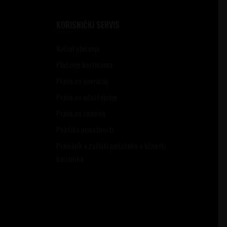
KORISNIČKI SERVIS
Načini plaćanja
Plaćanje karticama
Pravo na povraćaj
Pravo na odustajanje
Pravo na zamenu
Politika privatnosti
Pravilnik o zaštiti podataka o ličnosti
korisnika