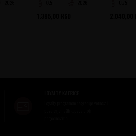
2026
0.5 l
2026
0.75 l
1.395,00
RSD
2.040,00
LOYALTY KATRICE
Loyalty programom nagrađuje vernost i
poverenje naših kupaca brojnim
pogodnostima