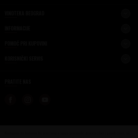
VINOTEKA BEOGRAD
INFORMACIJE
POMOĆ PRI KUPOVINI
KORISNIČKI SERVIS
PRATITE NAS
Nastojimo da budemo što precizniji u opisu proizvoda, prikazu slika i samih cena, ali