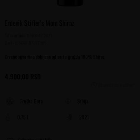
Erdevik Stifler's Mom Shiraz
Šifra artikla:
10102647 2021
Barkod:
8606107267906
Crveno suvo vino dobijeno od sorte grožđa 100% Shiraz
4.900,00
RSD
Obavesti me o sniženju
Srbija
Fruška Gora
0.75 l
2021
Sačuvajte u listi želja