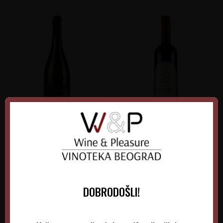
Verus Grašac Beli
Kiš Bermet Crveni
Srbija
Srbija
Srem-Fruška gora
Fruška Gora
0.75 l
2025
0.75 l
2026
DOBRODOŠLI!
1.300,00
RSD
1.515,00
RSD