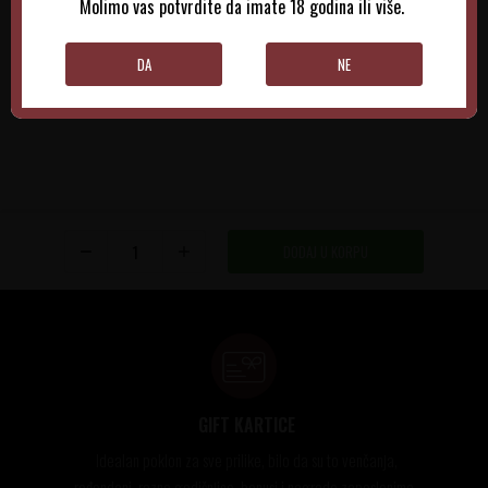
Molimo vas potvrdite da imate 18 godina ili više.
DODAJTE U KORPU
DODAJTE U KORPU
DA
NE
DODAJ U KORPU
GIFT KARTICE
Idealan poklon za sve prilike, bilo da su to venčanja,
rođendani, razne godišnjice, bonusi i nagrade zaposlenima..