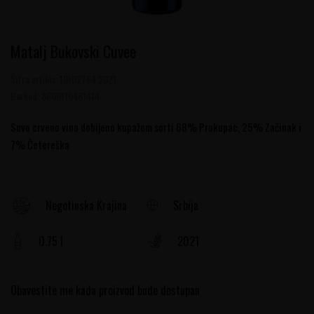
Matalj Bukovski Cuvee
Šifra artikla:
10102764 2021
Barkod:
8606110461414
Suvo crveno vino dobijeno kupažom sorti 68% Prokupac, 25% Začinak i
7% Četereška
Srbija
Negotinska Krajina
0.75 l
2021
Obavestite me kada proizvod bude dostupan