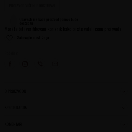
PROIZVOD VIŠE NIJE DOSTUPAN
Obavesti me kada proizvod ponovo bude
dostupan
Morate biti verifikovani korisnik kako bi ste videli cenu proizvoda
Sačuvajte u listi želja
Podelite:
O PROIZVODU
SPECIFIKACIJA
KOMENTARI