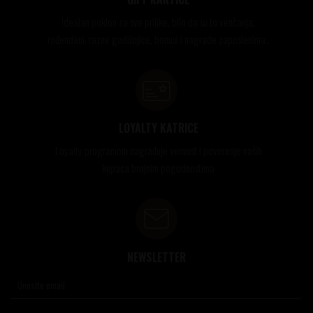
Idealan poklon za sve prilike, bilo da su to venčanja,
rođendani, razne godišnjice, bonusi i nagrade zaposlenima..
LOYALTY KATRICE
Loyalty programom nagrađuje vernost i poverenje naših
kupaca brojnim pogodnostima
NEWSLETTER