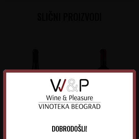
SLIČNI PROIZVODI
Verus Grašac Beli
Kiš Bermet Crveni
DOBRODOŠLI!