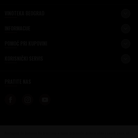
VINOTEKA BEOGRAD
INFORMACIJE
POMOĆ PRI KUPOVINI
KORISNIČKI SERVIS
PRATITE NAS
Nastojimo da budemo što precizniji u opisu proizvoda, prikazu slika i samih cena, ali