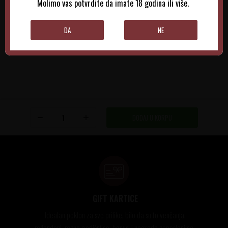
Molimo vas potvrdite da imate 18 godina ili više.
DODAJTE U KORPU
DODAJTE U KORPU
DA
NE
DODAJ U KORPU
GIFT KARTICE
Idealan poklon za sve prilike, bilo da su to venčanja,
rođendani, razne godišnjice, bonusi i nagrade zaposlenima..