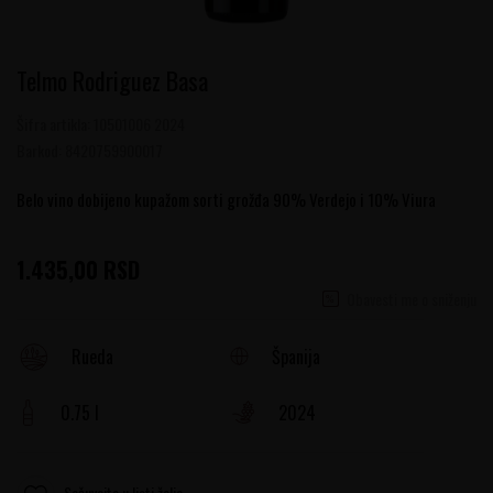
Telmo Rodriguez Basa
Šifra artikla:
10501006 2024
Barkod:
8420759900017
Belo vino dobijeno kupažom sorti grožđa 90% Verdejo i 10% Viura
1.435,00
RSD
Obavesti me o sniženju
Španija
Rueda
0.75 l
2024
Sačuvajte u listi želja