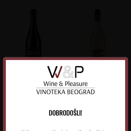
Alceno ZERO
Buen Finde Blanco
Španija
Španija
Jumilla
Alicante
0.75 l
Non-Vintage
0.75 l
Non-Vintage
DOBRODOŠLI!
860,00
RSD
1.015,00
RSD