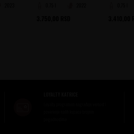
2023
0.75 l
2022
0.75 l
3.750,00
RSD
3.410,00
LOYALTY KATRICE
Loyalty programom nagrađuje vernost i
poverenje naših kupaca brojnim
pogodnostima