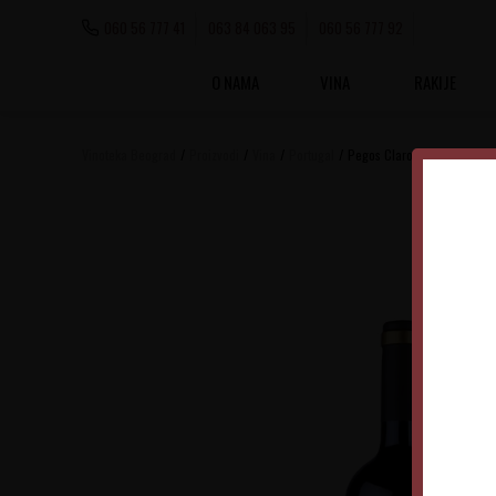
060 56 777 41
063 84 063 95
060 56 777 92
O NAMA
VINA
RAKIJE
Vinoteka Beograd
Proizvodi
Vina
Portugal
Pegos Claros Palmela Rese