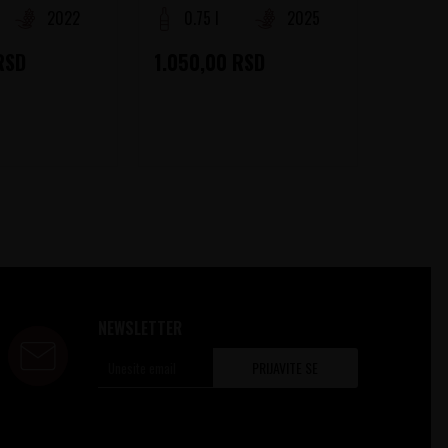
2022
0.75 l
2025
0.75
RSD
1.050,00
RSD
1.520
NEWSLETTER
PRIJAVITE SE