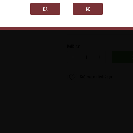
Setubal
DA
NE
0.75 l
Količina:
Sačuvajte u listi želja