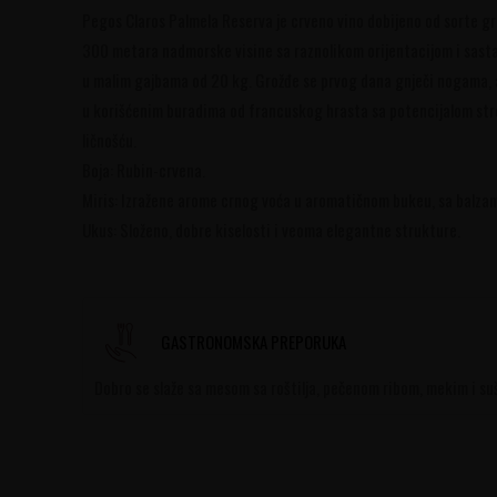
Pegos Claros Palmela Reserva je crveno vino dobijeno od sorte g
300 metara nadmorske visine sa raznolikom orijentacijom i sastavo
u malim gajbama od 20 kg. Grožđe se prvog dana gnječi nogama, a 
u korišćenim buradima od francuskog hrasta sa potencijalom stre
ličnošću.
Boja: Rubin-crvena.
Miris: Izražene arome crnog voća u aromatičnom bukeu, sa balza
Ukus: Složeno, dobre kiselosti i veoma elegantne strukture.
GASTRONOMSKA PREPORUKA
Dobro se slaže sa mesom sa roštilja, pečenom ribom, mekim i su