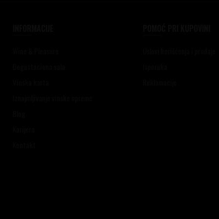
INFORMACIJE
POMOĆ PRI KUPOVINI
Wine & Pleasure
Uslovi korišćenja i prodaje
Degustaciona sala
Isporuka
Vinska karta
Reklamacije
Iznajmljivanje vinske opreme
Blog
Karijera
Kontakt