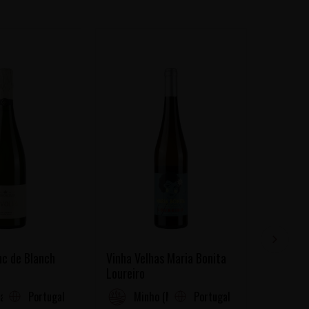
nc de Blanch
Vinha Velhas Maria Bonita
Adega D
Loureiro
Portugal
Portugal
a
Minho (Minjo)
Pe