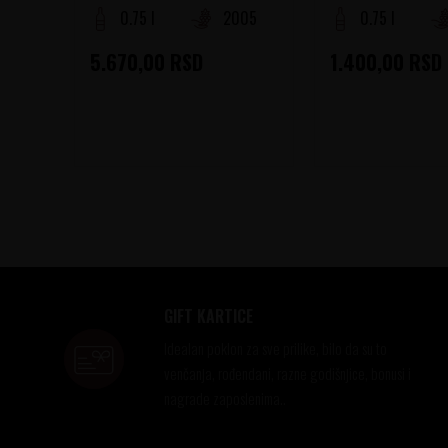
0.75 l
2005
0.75 l
5.670,00
RSD
1.400,00
RSD
GIFT KARTICE
Idealan poklon za sve prilike, bilo da su to
venčanja, rođendani, razne godišnjice, bonusi i
nagrade zaposlenima..