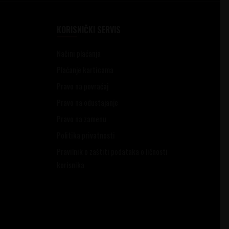
KORISNIČKI SERVIS
Načini plaćanja
Plaćanje karticama
Pravo na povraćaj
Pravo na odustajanje
Pravo na zamenu
Politika privatnosti
Pravilnik o zaštiti podataka o ličnosti
korisnika