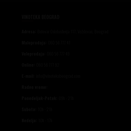
VINOTEKA BEOGRAD
Adresa:
Bulevar Oslobođenja 117, Voždovac, Beograd
Maloprodaja:
060 56 777 41
Veleprodaja:
060 56 777 49
Online:
060 56 777 92
E-mail:
info@vinotekabeograd.com
Radno vreme:
Ponedeljak-Petak:
09h - 21h
Subota:
10h - 21h
Nedelja:
10h - 17h