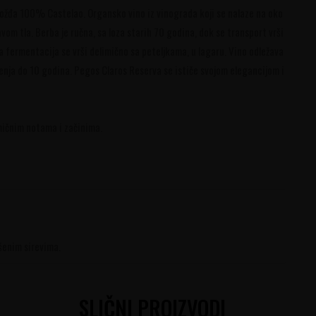
rožđa 100% Castelao. Organsko vino iz vinograda koji se nalaze na oko
m tla. Berba je ručna, sa loza starih 70 godina, dok se transport vrši
fermentacija se vrši delimično sa peteljkama, u lagaru. Vino odležava
nja do 10 godina. Pegos Claros Reserva se ističe svojom elegancijom i
mičnim notama i začinima.
šenim sirevima.
SLIČNI PROIZVODI