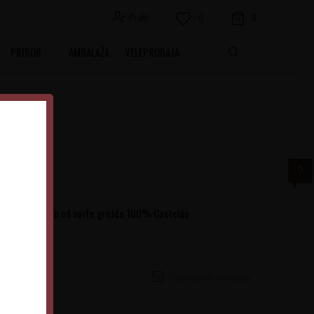
Profil
0
0
PRIBOR
AMBALAŽA
VELEPRODAJA
va
o vino dobijeno od sorte grožđa 100% Castelao
Obavesti me o sniženju