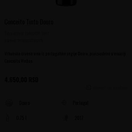
Conceito Tinto Douro
Šifra artikla:
10402091 2017
Barkod:
5600318881275
Vrhunsko crveno vino iz portugalske regije Douro, proizvodeno u vinariji
Conceito Vinhos
4.650,00
RSD
Obavesti me o sniženju
Portugal
Douro
0.75 l
2017