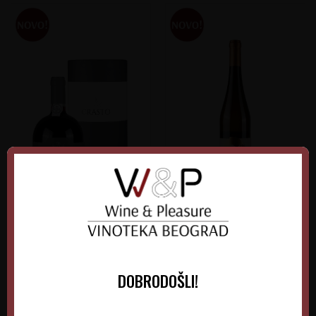
Quinta do crasto colheita
Maria Bonita Alvarinho
2005 Porto
Portugal
Portugal
Douro
Vinho Verde
DOBRODOŠLI!
0.75 l
2005
0.75 l
2023
5.670,00
RSD
1.400,00
RSD