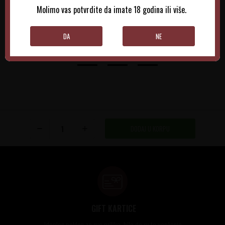
Molimo vas potvrdite da imate 18 godina ili više.
DODAJTE U KORPU
DODAJTE U KORPU
DA
NE
DODAJ U KORPU
GIFT KARTICE
Idealan poklon za sve prilike, bilo da su to venčanja,