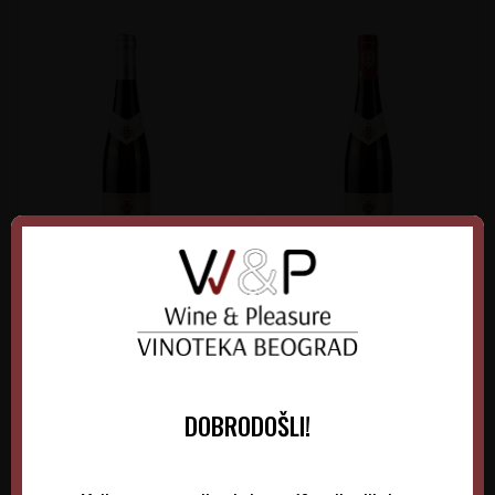
Schloss Johannisberg
Schloss Johannisberg
Riesling Silberlack
Riesling Rotlack Kabinett
Nemačka
Nemačka
Rheingau
Rheingau
0.75 l
2023
0.75 l
2024
DOBRODOŠLI!
8.995,00
RSD
4.035,00
RSD