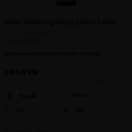
Schloss Johannisberg Riesling Gelblack Trocken
Šifra artikla:
12101028 2024
Barkod:
4007730441901
Belo polusuvo vino dobijeno od sorte grožđa 10% Riesling
2.960,00
RSD
Obavesti me o sniženju
Nemačka
Rheingau
0.75 l
2024
Sačuvajte u listi želja