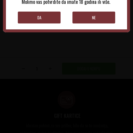
Molimo vas potvrdite da imate 18 godina ili više.
DODAJTE U KORPU
DODAJTE U KORPU
DA
NE
DODAJ U KORPU
GIFT KARTICE
Idealan poklon za sve prilike, bilo da su to venčanja,
rođendani, razne godišnjice, bonusi i nagrade zaposlenima..