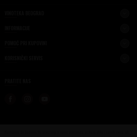
VINOTEKA BEOGRAD
INFORMACIJE
POMOĆ PRI KUPOVINI
KORISNIČKI SERVIS
PRATITE NAS
Nastojimo da budemo što precizniji u opisu proizvoda, prikazu slika i samih cena, ali