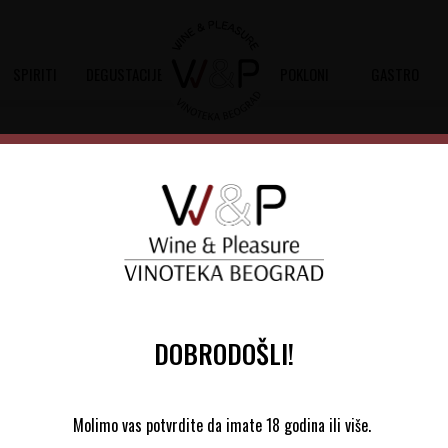
SPIRITI
DEGUSTACIJE
POKLONI
GASTRO
Oremus Tokaji Eszencia
Šifra artikla:
11901012 2012
Barkod:
2506
Oremus Esenzia 2012 je belo vino dobij
Sárgauskotály
DOBRODOŠLI!
72.825,00
RSD
Molimo vas potvrdite da imate 18 godina ili više.