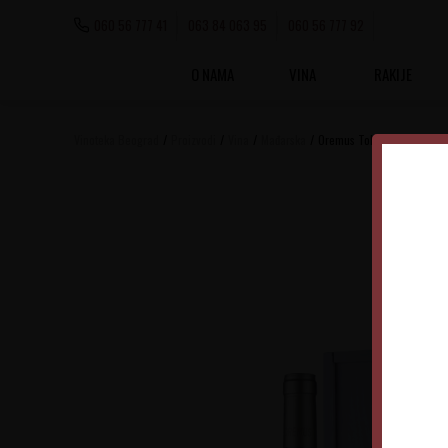
060 56 777 41
063 84 063 95
060 56 777 92
O NAMA
VINA
RAKIJE
Vinoteka Beograd
Proizvodi
Vina
Mađarska
Oremus Tokaji Eszencia