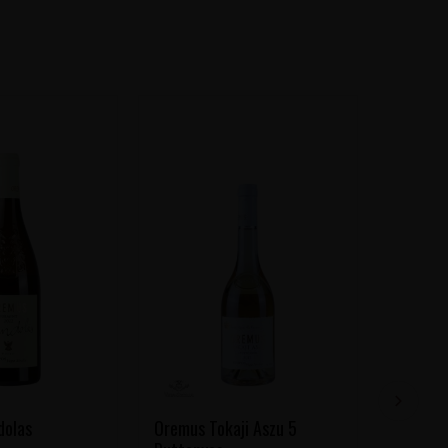
dolas
Oremus Tokaji Aszu 5
Oremus 