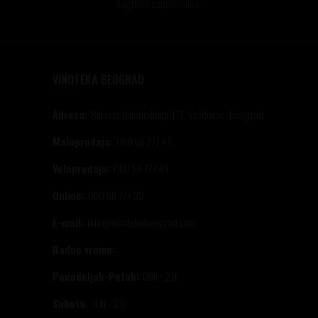
nagrade zaposlenima..
VINOTEKA BEOGRAD
Adresa:
Bulevar Oslobođenja 117, Voždovac, Beograd
Maloprodaja:
060 56 777 41
Veleprodaja:
060 56 777 49
Online:
060 56 777 92
E-mail:
info@vinotekabeograd.com
Radno vreme:
Ponedeljak-Petak:
09h - 21h
Subota:
10h - 21h