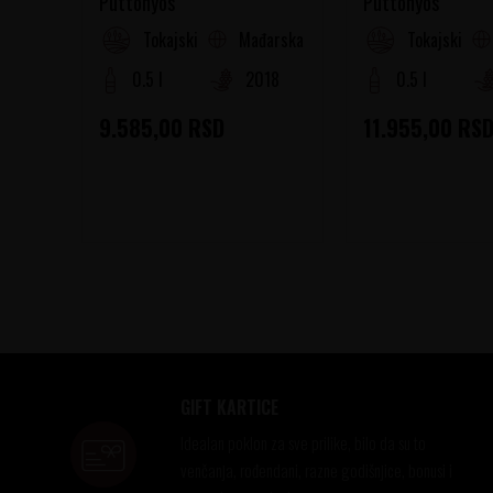
Puttonyos
Puttonyos
Mađarska
Tokajski Rejon
Tokajski Rej
0.5 l
2018
0.5 l
9.585,00
RSD
11.955,00
RS
GIFT KARTICE
Idealan poklon za sve prilike, bilo da su to
venčanja, rođendani, razne godišnjice, bonusi i