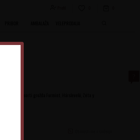
Profil
0
0
PRIBOR
AMBALAŽA
VELEPRODAJA
eno kupažom sorti grožđa Furmint, Hárslevelü, Zéta y
Obavesti me o sniženju