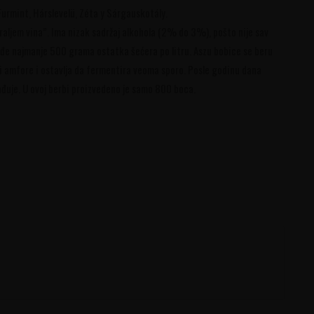
urmint, Hárslevelü, Zéta y Sárgauskotály.
kraljem vina”. Ima nizak sadržaj alkohola (2% do 3%), pošto nije sav
ađe najmanje 500 grama ostatka šećera po litru. Aszu bobice se beru
li amfore i ostavlja da fermentira veoma sporo. Posle godinu dana
rađuje. U ovoj berbi proizvedeno je samo 800 boca.