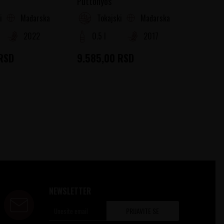
Puttonyos
Puttony
Mađarska
Mađarska
i Rejon
Tokajski Rejon
To
2022
0.5 l
2017
0.5 
RSD
9.585,00
RSD
9.585
NEWSLETTER
PRIJAVITE SE