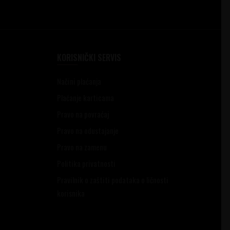
KORISNIČKI SERVIS
Načini plaćanja
Plaćanje karticama
Pravo na povraćaj
Pravo na odustajanje
Pravo na zamenu
Politika privatnosti
Pravilnik o zaštiti podataka o ličnosti
korisnika