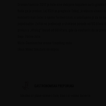
Oremus Esenzia 2012 je belo vino dobijeno kupažom sorti grožđa F
Kada ga je probao, Luj KSIV je proglasio Tokaj „kraljevim vinom i 
koncentrisan šećer u njemu fermentisan, a uobičajeno je da se n
pojedinačno. Zatim se prebacuje u staklene posude od 50 litara i
prelazi u „Atalag” burad od 68 litara, gde će nastaviti da se pre
Boja: Zlatno žuta.
Miris: Dominantne arome tropskog voća.
Ukus: Meke teksture na nepcu.
GASTRONOMSKA PREPORUKA
Idealno uz plave sireve i foie, kao i uz voćne dezerte.