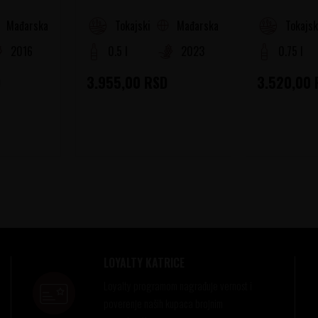
Mađarska
Mađarska
on
Tokajski Rejon
Tokajsk
2016
0.5 l
2023
0.75 l
D
3.955,00
RSD
3.520,00
LOYALTY KATRICE
Loyalty programom nagrađuje vernost i
poverenje naših kupaca brojnim