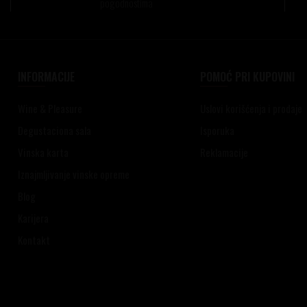
pogodnostima
INFORMACIJE
POMOĆ PRI KUPOVINI
Wine & Pleasure
Uslovi korišćenja i prodaje
Degustaciona sala
Isporuka
Vinska karta
Reklamacije
Iznajmljivanje vinske opreme
Blog
Karijera
Kontakt