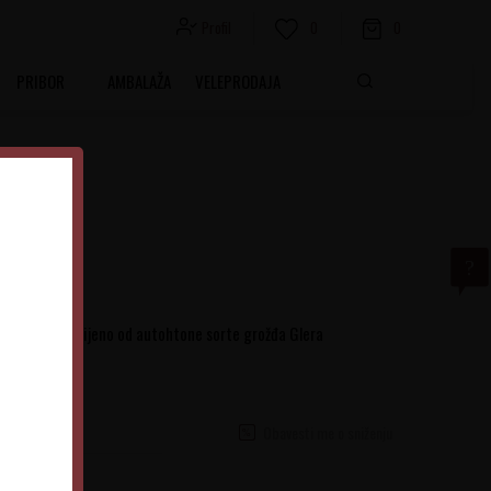
Profil
0
0
PRIBOR
AMBALAŽA
VELEPRODAJA
belo vino dobijeno od autohtone sorte grožđa Glera
Obavesti me o sniženju