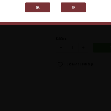
Valdobbiadene
DA
NE
0.75 l
Količina:
Sačuvajte u listi želja