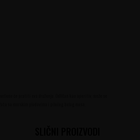
ršeno će pratiti sva druženja. Odličan kao aperitiv, može se
ižota sa morskim plodovima i pilećeg belog mesa.
SLIČNI PROIZVODI