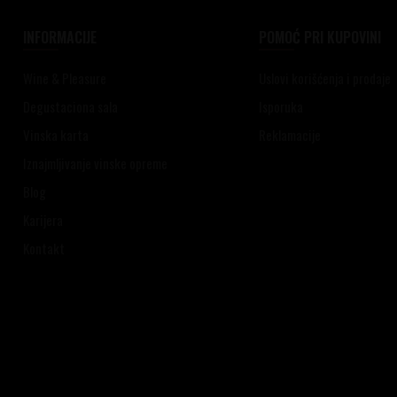
INFORMACIJE
POMOĆ PRI KUPOVINI
Wine & Pleasure
Uslovi korišćenja i prodaje
Degustaciona sala
Isporuka
Vinska karta
Reklamacije
Iznajmljivanje vinske opreme
Blog
Karijera
Kontakt