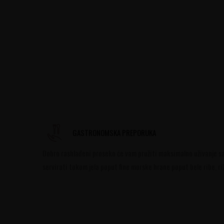
GASTRONOMSKA PREPORUKA
Dobro rashlađeni proseko će vam pružiti maksimalno uživanje sav
servirati tokom jela poput fine morske hrane poput bele ribe, r