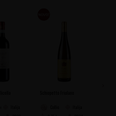
licella
Schiopetto Friulano
Marina 
Italija
Italija
ella
Collio
Ab