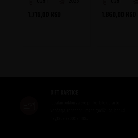
0.75 l
2025
0.75 l
1.715,00
RSD
1.860,00
RSD
GIFT KARTICE
Idealan poklon za sve prilike, bilo da su to
venčanja, rođendani, razne godišnjice, bonusi i
nagrade zaposlenima..