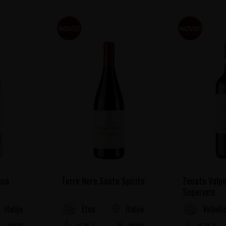
nco
Terre Nere Santo Spirito
Zenato Valpo
Superiore
Italija
Italija
Etna
Valpolic