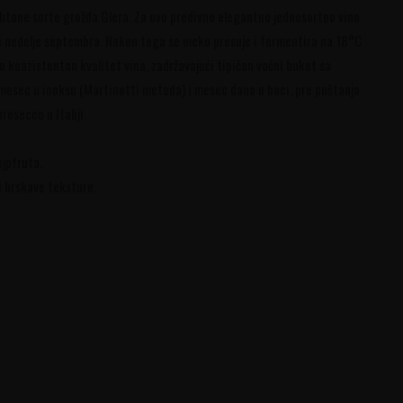
htone sorte grožđa Glera. Za ovo predivno elegantno jednosortno vino
je nedelje septembra. Nakon toga se meko presuje i fermentira na 18°C
 konzistentan kvalitet vina, zadržavajući tipičan voćni buket sa
i mesec u inoksu (Martinotti metoda) i mesec dana u boci, pre puštanja
rosecco u Italiji.
ejpfruta.
i hrskave teksture.