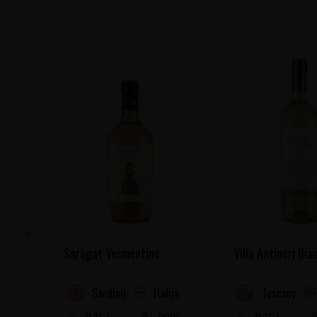
Saragat Vermentino
Villa Antinori Bia
Italija
Sardinija
Tuscany