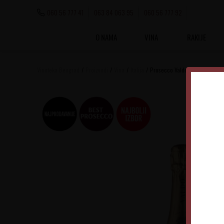
060 56 777 41
063 84 063 95
060 56 777 92
O NAMA
VINA
RAKIJE
Vinoteka Beograd
Proizvodi
Vina
Italija
Prosecco Valdo Marca Oro