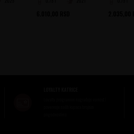
2025
0.75 l
2021
0.75 l
6.010,00
RSD
2.035,00
LOYALTY KATRICE
Loyalty programom nagrađuje vernost i
poverenje naših kupaca brojnim
pogodnostima