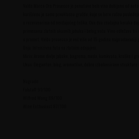
Valdo Marca Oro Prosecco je penušavo belo vino dobijeno od auto
korišćeno je samo prvoklasno grožđe, koje se bere ručno posledn
u rezervoarima od nerđajućeg čelika. Ova dva značajna koraka daju
primesama zlatnih ukusnih jabuka i belog voća. Vino odležava tr
u promet. Valdo prosecco je već više od 15 godina najprodavaniji p
Boja: Intenzivna žuta sa zlatnim odsjajem.
Miris: Arome divlje jabuke, bagrema, meda, kumkvata, kruške i gr
Ukus: Elegantan, blag, aromatčan, dobro izbalansirane strukture 
Nagrade:
Falstaff 91/100
Wilfred Wong 89/100
Wine Enthusiast 87/100