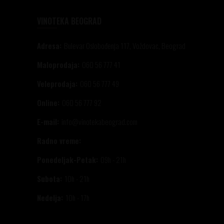
VINOTEKA BEOGRAD
Adresa:
Bulevar Oslobođenja 117, Voždovac, Beograd
Maloprodaja:
060 56 777 41
Veleprodaja:
060 56 777 49
Online:
060 56 777 92
E-mail:
info@vinotekabeograd.com
Radno vreme:
Ponedeljak-Petak:
09h - 21h
Subota:
10h - 21h
Nedelja:
10h - 17h