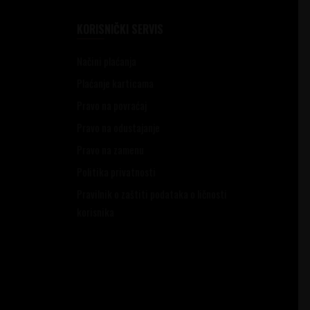
KORISNIČKI SERVIS
Načini plaćanja
Plaćanje karticama
Pravo na povraćaj
Pravo na odustajanje
Pravo na zamenu
Politika privatnosti
Pravilnik o zaštiti podataka o ličnosti
korisnika