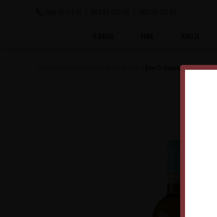
060 56 777 41
063 84 063 95
060 56 777 92
O NAMA
VINA
RAKIJE
Vinoteka Beograd
Proizvodi
Vina
Italija
Beni Di Batasiolo Gavi Di Gavi