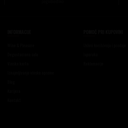
pogodnostima
INFORMACIJE
POMOĆ PRI KUPOVINI
Wine & Pleasure
Uslovi korišćenja i prodaje
Degustaciona sala
Isporuka
Vinska karta
Reklamacije
Iznajmljivanje vinske opreme
Blog
Karijera
Kontakt