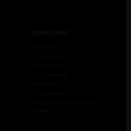
KORISNIČKI SERVIS
Načini plaćanja
Plaćanje karticama
Pravo na povraćaj
Pravo na odustajanje
Pravo na zamenu
Politika privatnosti
Pravilnik o zaštiti podataka o ličnosti
korisnika