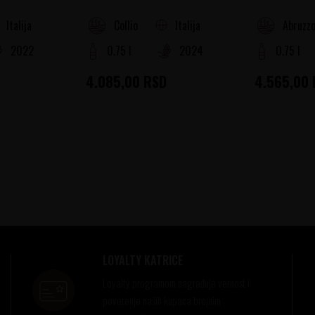
Italija
Italija
Collio
Abruzz
2022
0.75 l
2024
0.75 l
4.085,00
RSD
4.565,00
LOYALTY KATRICE
Loyalty programom nagrađuje vernost i
poverenje naših kupaca brojnim