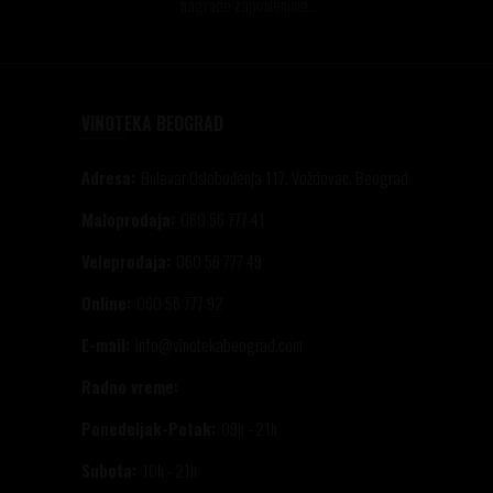
nagrade zaposlenima..
VINOTEKA BEOGRAD
Adresa:
Bulevar Oslobođenja 117, Voždovac, Beograd
Maloprodaja:
060 56 777 41
Veleprodaja:
060 56 777 49
Online:
060 56 777 92
E-mail:
info@vinotekabeograd.com
Radno vreme:
Ponedeljak-Petak:
09h - 21h
Subota:
10h - 21h