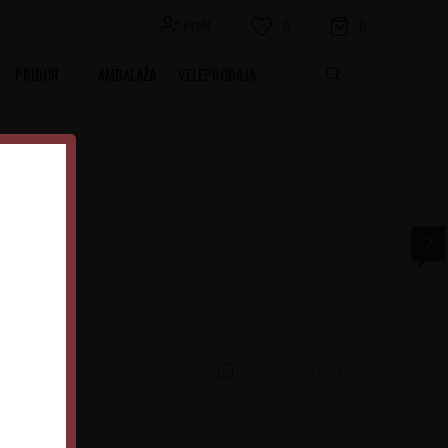
Profil
0
0
PRIBOR
AMBALAŽA
VELEPRODAJA
vi Granee
đa Cortese
Obavesti me o sniženju
Italija