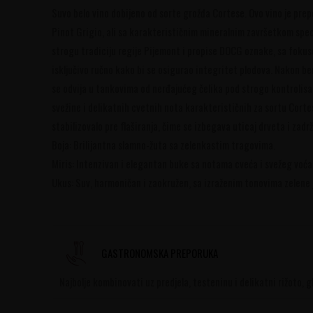
Suvo belo vino dobijeno od sorte grožđa Cortese. Ovo vino je prepo
Pinot Grigio, ali sa karakterističnim mineralnim završetkom speci
strogu tradiciju regije Pijemont i propise DOCG oznake, sa foku
isključivo ručno kako bi se osigurao integritet plodova. Nakon ber
se odvija u tankovima od nerđajućeg čelika pod strogo kontrolis
svežine i delikatnih cvetnih nota karakterističnih za sortu Cort
stabilizovalo pre flaširanja, čime se izbegava uticaj drveta i zadr
Boja: Brilijantna slamno-žuta sa zelenkastim tragovima.
Miris: Intenzivan i elegantan buke sa notama cveća i svežeg voća
Ukus: Suv, harmoničan i zaokružen, sa izraženim tonovima zelene j
GASTRONOMSKA PREPORUKA
Najbolje kombinovati uz predjela, testeninu i delikatni rižoto, 