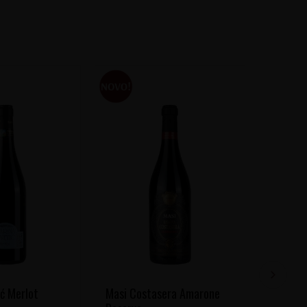
ć Merlot
Masi Costasera Amarone
Banfi R