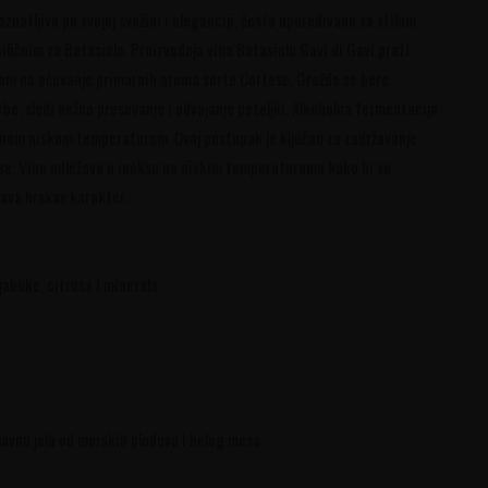
znatljivo po svojoj svežini i eleganciji, često upoređivano sa stilom
fičnim za Batasiolo. Proizvodnja vina Batasiolo Gavi di Gavi prati
som na očuvanje primarnih aroma sorte Cortese. Grožđe se bere
be, sledi nežno presovanje i odvajanje peteljki. Alkoholna fermentacija
anom niskom temperaturom. Ovaj postupak je ključan za zadržavanje
ese. Vino odležava u inoksu na niskim temperaturama kako bi se
žava hrskav karakter.
.
abuke, citrusa i minerala.
glavna jela od morskih plodova i belog mesa.