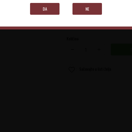
DA
NE
0.75 l
Količina:
Sačuvajte u listi želja