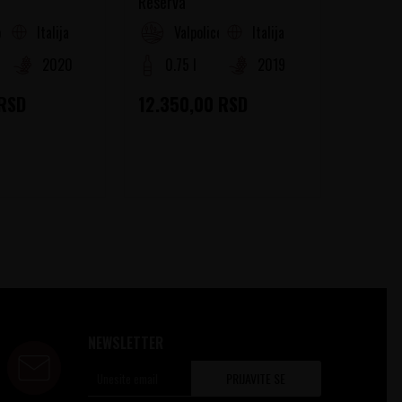
Reserva
Italija
Italija
o
Valpolicella
Tu
2020
0.75 l
2019
0.75
RSD
12.350,00
RSD
2.715,
NEWSLETTER
PRIJAVITE SE