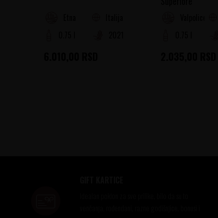
Superiore
Italija
Etna
Valpolicella
0.75 l
2021
0.75 l
6.010,00
RSD
2.035,00
RSD
GIFT KARTICE
Idealan poklon za sve prilike, bilo da su to
venčanja, rođendani, razne godišnjice, bonusi i