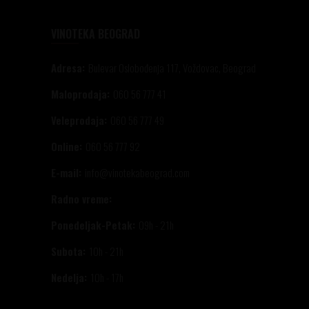
VINOTEKA BEOGRAD
Adresa:
Bulevar Oslobođenja 117, Voždovac, Beograd
Maloprodaja:
060 56 777 41
Veleprodaja:
060 56 777 49
Online:
060 56 777 92
E-mail:
info@vinotekabeograd.com
Radno vreme:
Ponedeljak-Petak:
09h - 21h
Subota:
10h - 21h
Nedelja:
10h - 17h