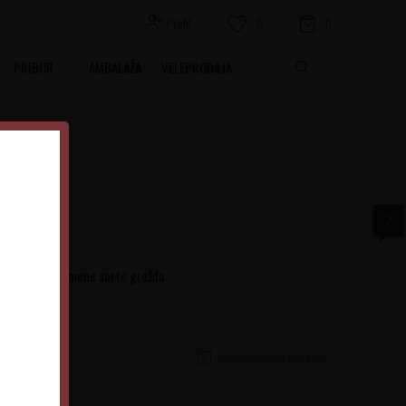
Profil
0
0
PRIBOR
AMBALAŽA
VELEPRODAJA
ijeno od istoimene sorte grožđa
Obavesti me o sniženju