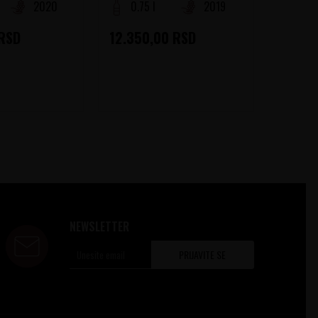
2020
0.75 l
2019
0.75
RSD
12.350,00
RSD
2.715,
NEWSLETTER
PRIJAVITE SE