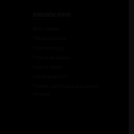
KORISNIČKI SERVIS
Načini plaćanja
Plaćanje karticama
Pravo na povraćaj
Pravo na odustajanje
Pravo na zamenu
Politika privatnosti
Pravilnik o zaštiti podataka o ličnosti
korisnika