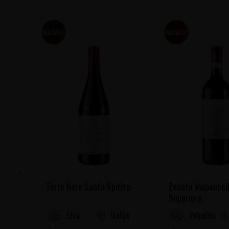
Terre Nere Santo Spirito
Zenato Valpolicel
Superiore
Italija
Etna
Valpolicella