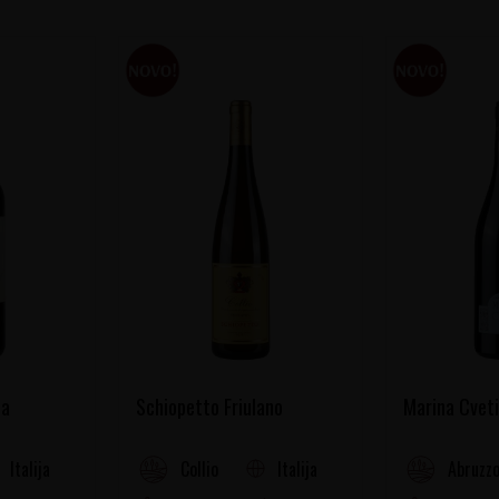
la
Schiopetto Friulano
Marina Cveti
Italija
Italija
Collio
Abruzz