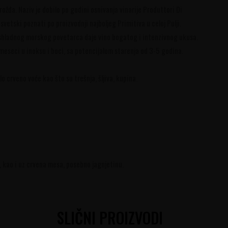
ožđa. Naziv je dobilo po godini osnivanja vinarije Produttori Di
etski poznati po proizvodnji najboljeg Primitiva u celoj Pulji.
ashladnog morskog povetarca daje vino bogatog i intenzivnog ukusa.
 meseci u inoksu i boci, sa potencijalom starenja od 3-5 godina.
 crveno voće kao što su trešnja, šljiva, kupina.
kao i uz crvena mesa, posebno jagnjetinu.
SLIČNI PROIZVODI