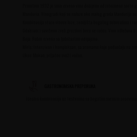
Primitivo 1932 je suvo crveno vino dobijeno od istoimene sorte gr
Manduria. Vinogradi koji se nalaze oko malog grada Mandurije su sv
Kombinacija stare vinove loze, zemljišta bogatog mineralima i r
Odabrani i savršeno zreli grozdovi beru se ručno. Vino odležava 9
Boja: Rubin crvena sa ljubičastim odsjajima.
Miris: Intenzivan i kompleksan, sa aromama koje podsećaju na zrelo
Ukus: Mekan, prijatno svež i voćan.
GASTRONOMSKA PREPORUKA
Idealna kombinacija uz testeninu sa bogatim mesnim sosovima, 