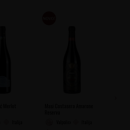
ć Merlot
Masi Costasera Amarone
Banfi R
Reserva
Italija
Italija
o
Valpolicella
Tu