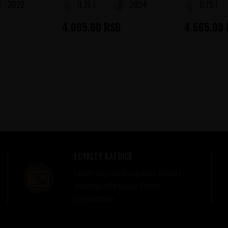
2022
0.75 l
2024
0.75 l
4.085,00
RSD
4.565,00
LOYALTY KATRICE
Loyalty programom nagrađuje vernost i
poverenje naših kupaca brojnim
pogodnostima