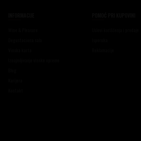
INFORMACIJE
POMOĆ PRI KUPOVINI
Wine & Pleasure
Uslovi korišćenja i prodaje
Degustaciona sala
Isporuka
Vinska karta
Reklamacije
Iznajmljivanje vinske opreme
Blog
Karijera
Kontakt