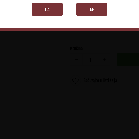
Primitivo di Manduria
DA
NE
0.75 l
Količina:
Sačuvajte u listi želja