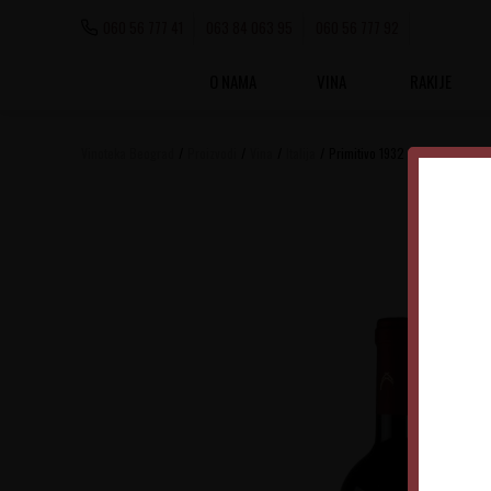
060 56 777 41
063 84 063 95
060 56 777 92
O NAMA
VINA
RAKIJE
Vinoteka Beograd
Proizvodi
Vina
Italija
Primitivo 1932 Igt Salento