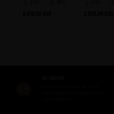
0.75 l
2021
0.75 l
6.010,00
RSD
2.035,00
RSD
GIFT KARTICE
Idealan poklon za sve prilike, bilo da su to
venčanja, rođendani, razne godišnjice, bonusi i
nagrade zaposlenima..