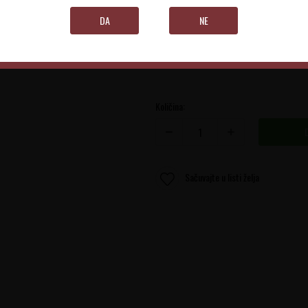
Piedmont
DA
NE
0.75 l
Količina:
Sačuvajte u listi želja