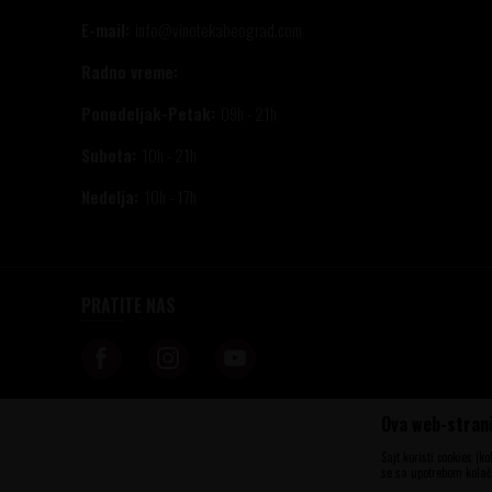
E-mail:
info@vinotekabeograd.com
Radno vreme:
Ponedeljak-Petak:
09h - 21h
Subota:
10h - 21h
Nedelja:
10h - 17h
PRATITE NAS
Ova web-strani
Nastojimo da budemo što precizniji u opisu proizvoda, prikazu slika i samih c
informacije kompletne i bez grešaka. Svi artikli prikazani na sajtu su deo n
Sajt koristi cookies (k
u svakom trenutku. Raspoloživost robe možete proveriti pozivom na brojeve t
se sa upotrebom kolači