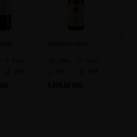
licella
Schiopetto Friulano
Marina 
Italija
Italija
ella
Collio
Ab
2022
0.75 l
2024
0.75
RSD
4.085,00
RSD
4.565