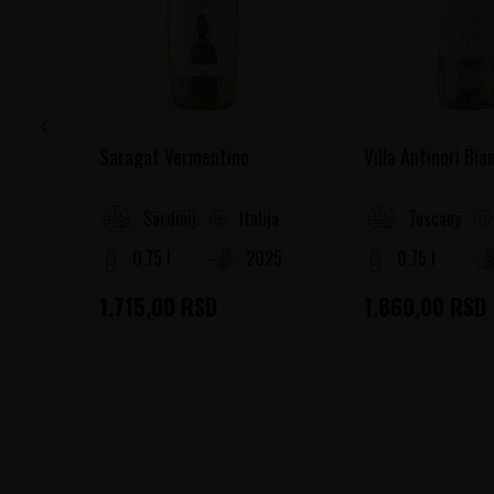
Saragat Vermentino
Villa Antinori Bia
Italija
Sardinija
Tuscany
0.75 l
2025
0.75 l
1.715,00
RSD
1.860,00
RSD