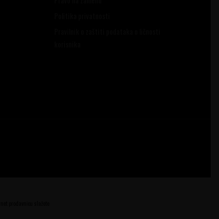
Politika privatnosti
Pravilnik o zaštiti podataka o ličnosti
korisnika
ernet prodavnicu slažete