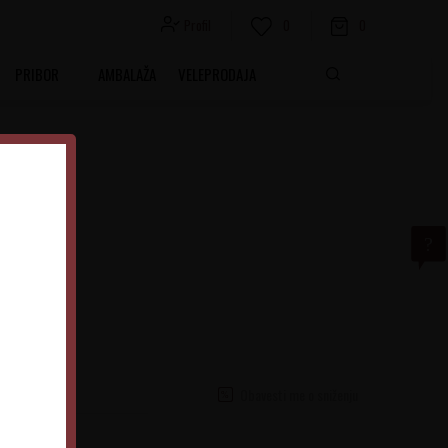
Profil
0
0
PRIBOR
AMBALAŽA
VELEPRODAJA
acco
ožđa Nebbiolo
Obavesti me o sniženju