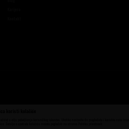
Karijera
Kontakt
ca koristi kolačiće
ena, ali ne možemo garantovati da su sve
aše ponude i ne podrazumeva da su dostupni
olačiće) u cilju poboljšanja korisničkog iskustva. Ukoliko nastavite da pregledate i koristite našu Int
elefona 060 56 777 41 i 063 84 063 95.
ća. Detalje o upotrebi kolačića možete pogledati na stranici Politika privatnosti.