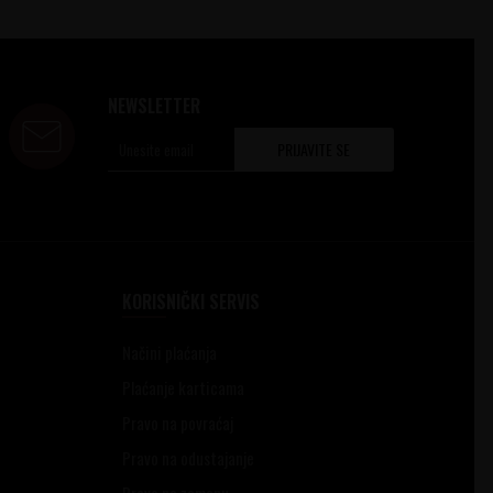
NEWSLETTER
PRIJAVITE SE
KORISNIČKI SERVIS
Načini plaćanja
Plaćanje karticama
Pravo na povraćaj
Pravo na odustajanje
Pravo na zamenu