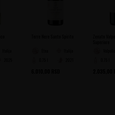
nco
Terre Nere Santo Spirito
Zenato Valpo
Superiore
Italija
Italija
Etna
Valpolic
2025
0.75 l
2021
0.75 l
6.010,00
RSD
2.035,00