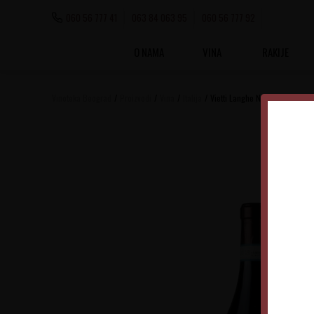
060 56 777 41
063 84 063 95
060 56 777 92
O NAMA
VINA
RAKIJE
Vinoteka Beograd
Proizvodi
Vina
Italija
Vietti Langhe Nebbiolo Perbac