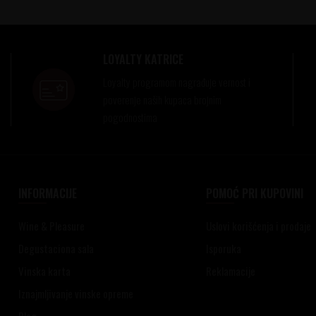
LOYALTY KATRICE
Loyalty programom nagrađuje vernost i
poverenje naših kupaca brojnim
pogodnostima
INFORMACIJE
POMOĆ PRI KUPOVINI
Wine & Pleasure
Uslovi korišćenja i prodaje
Degustaciona sala
Isporuka
Vinska karta
Reklamacije
Iznajmljivanje vinske opreme
Blog