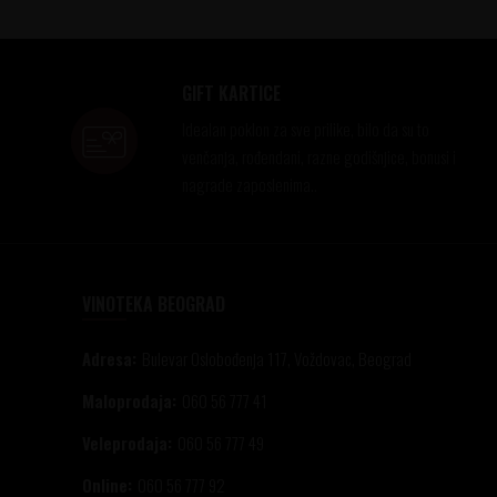
GIFT KARTICE
Idealan poklon za sve prilike, bilo da su to
venčanja, rođendani, razne godišnjice, bonusi i
nagrade zaposlenima..
VINOTEKA BEOGRAD
Adresa:
Bulevar Oslobođenja 117, Voždovac, Beograd
Maloprodaja:
060 56 777 41
Veleprodaja:
060 56 777 49
Online:
060 56 777 92