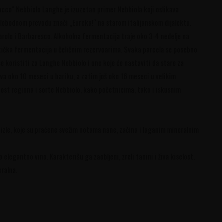
acco" Nebbiolo Langhe je izuzetan primer Nebbiola koji oslikava
lobodnom prevodu znači „Eureka!“ na starom italijanskom dijalektu.
rolo i Barbaresco. Alkoholna fermentacija traje oko 3-4 nedelje na
ička fermentacija u čeličnim rezervoarima. Svaka parcela se posebno
e koristiti za Langhe Nebbiolo i one koje će nastaviti da stare za
va oko 10 meseci u bariku, a zatim još oko 16 meseci u velikim
st regiona i sorte Nebbiolo, kako početnicima, tako i iskusnim
bizle, koje su praćene svežim notama nane, začina i laganim mineralnim
elegantno vino. Karakterišu ga zaobljeni, zreli tanini i živa kiselost,
eralna.