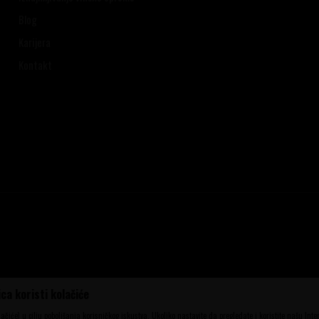
Blog
Karijera
Kontakt
ca koristi kolačiće
ena, ali ne možemo garantovati da su sve
aše ponude i ne podrazumeva da su dostupni
olačiće) u cilju poboljšanja korisničkog iskustva. Ukoliko nastavite da pregledate i koristite našu Int