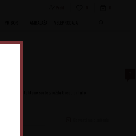
Profil
0
0
PRIBOR
AMBALAŽA
VELEPRODAJA
oizvedeno od autohtone sorte grožđa Greco di Tufo
Obavesti me o sniženju