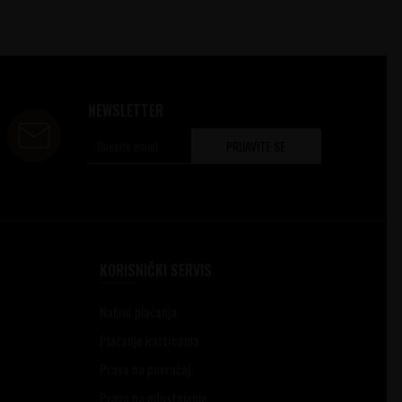
NEWSLETTER
PRIJAVITE SE
KORISNIČKI SERVIS
Načini plaćanja
Plaćanje karticama
Pravo na povraćaj
Pravo na odustajanje