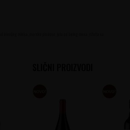
od bivoljeg mleka, morske plodove, jela od belog mesa, rižota sa
SLIČNI PROIZVODI