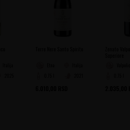
nco
Terre Nere Santo Spirito
Zenato Valpo
Superiore
Italija
Italija
Etna
Valpolic
2025
0.75 l
2021
0.75 l
6.010,00
RSD
2.035,00