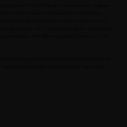
e grožđa Greco di Tufo. Odlikuje se izuzetnom svežinom i izraženom
otiče. Vinogradi se nalaze u opštinama Tufo i Santa Paolina u
 sporo sazrevanje i očuvanje kiselina. Grožđe za ovo vino se bere
osigurala optimalna zrelost. Fermentacija se odvija u rezervoarima od
 čega vino odležava oko 4 meseca na sopstvenim kvascima (sur lie)
breskve, kajsije, dunje, rennet jabuke i cvetnim notama (visterija).
i naglašenom mineralnošću. Završnica je prijatna, trajna i blago