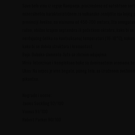
Suvo belo vino iz regije Kampanja, proizvedeno od autohtone sort
mineralnošću karakterističnom za vulkansko zemljište isa kojeg p
provinciji Avelino, na visinama od 450-700 metara, što omogućava
ručno, obično krajem septembra ili početkom oktobra, kako bi se 
nerđajućeg čelika na kontrolisanoj temperaturi (16-18°C), nakon
kako bi se dobila struktura i kremastost.
Boja: Duboka slamnato-žuta sa zlatnim odsjajima.
Miris: Intenzivan i kompleksan buke sa dominantnim aromama bele 
Ukus: Na nepcu je vino bogato, punog tela, sa izraženom svežinom 
pikantna.
Nagrade i ocene:
James Suckling 92/100
Vinous 91/100
Robert Parker 90/100