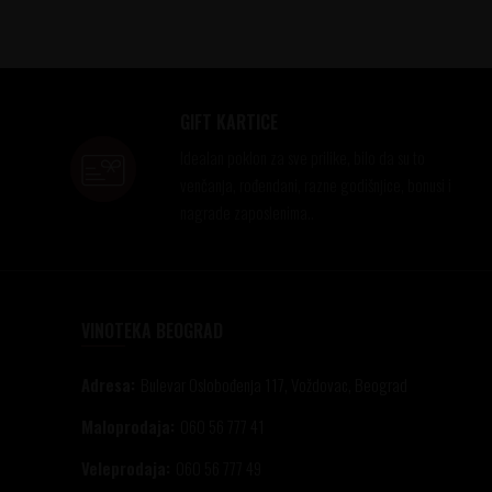
GIFT KARTICE
Idealan poklon za sve prilike, bilo da su to
venčanja, rođendani, razne godišnjice, bonusi i
nagrade zaposlenima..
VINOTEKA BEOGRAD
Adresa:
Bulevar Oslobođenja 117, Voždovac, Beograd
Maloprodaja:
060 56 777 41
Veleprodaja:
060 56 777 49