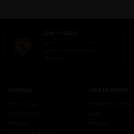
LOYALTY KATRICE
Loyalty programom nagrađuje vernost i
poverenje naših kupaca brojnim
pogodnostima
INFORMACIJE
POMOĆ PRI KUPOVINI
Wine & Pleasure
Uslovi korišćenja i prodaje
Degustaciona sala
Isporuka
Vinska karta
Reklamacije
Iznajmljivanje vinske opreme