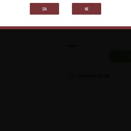
Campania
DA
NE
0.75 l
Količina:
Sačuvajte u listi želja