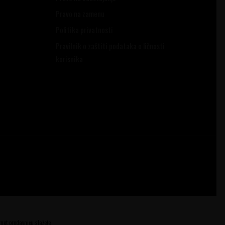
Pravo na zamenu
Politika privatnosti
Pravilnik o zaštiti podataka o ličnosti
korisnika
ernet prodavnicu slažete