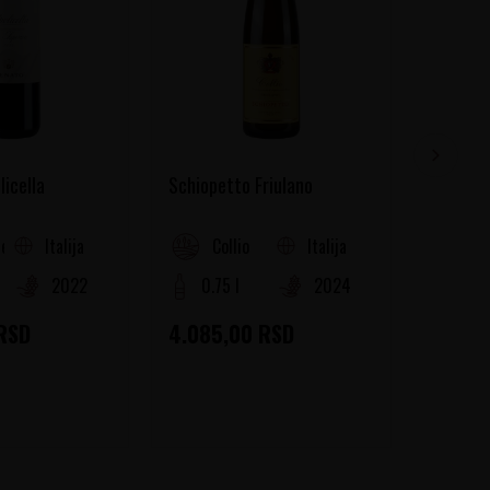
licella
Schiopetto Friulano
Marina 
Italija
Italija
ella
Collio
Ab
2022
0.75 l
2024
0.75
RSD
4.085,00
RSD
4.565