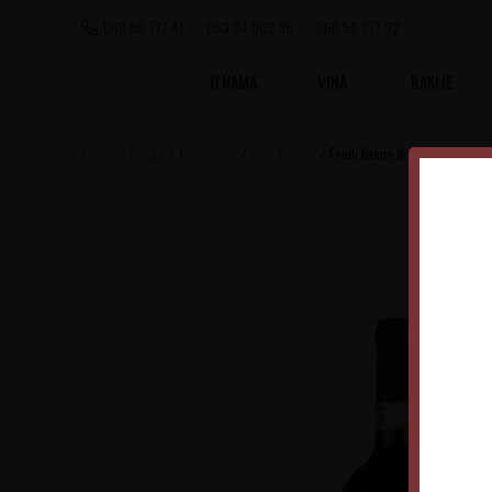
060 56 777 41
063 84 063 95
060 56 777 92
O NAMA
VINA
RAKIJE
Vinoteka Beograd
Proizvodi
Vina
Italija
Feudi Greco di Tufo