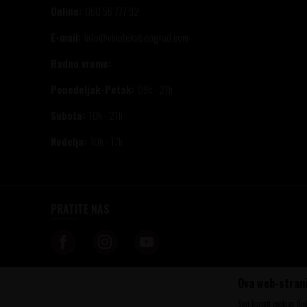
Online:
060 56 777 92
E-mail:
info@vinotekabeograd.com
Radno vreme:
Ponedeljak-Petak:
09h - 21h
Subota:
10h - 21h
Nedelja:
10h - 17h
PRATITE NAS
Ova web-strani
Nastojimo da budemo što precizniji u opisu proizvoda, prikazu slika i samih c
informacije kompletne i bez grešaka. Svi artikli prikazani na sajtu su deo n
Sajt koristi cookies (k