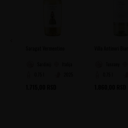
Saragat Vermentino
Villa Antinori Bia
Italija
Sardinija
Tuscany
0.75 l
2025
0.75 l
1.715,00
RSD
1.860,00
RSD