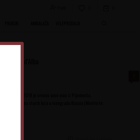
Profil
0
0
PRIBOR
AMBALAŽA
VELEPRODAJA
e Barbera d'Alba
rbera d'Alba 2018 je crveno suvo vino iz Pijemonta,
a do 45 godina starih loza u vinogradu Bussia (Monforte
Obavesti me o sniženju