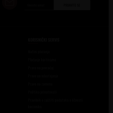
PRIJAVITE SE
KORISNIČKI SERVIS
Načini plaćanja
Plaćanje karticama
Pravo na povraćaj
Pravo na odustajanje
Pravo na zamenu
Politika privatnosti
Pravilnik o zaštiti podataka o ličnosti
korisnika