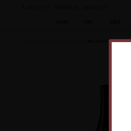
060 56 777 41
063 84 063 95
060 56 777 92
O NAMA
VINA
RAKIJE
Vinoteka Beograd
Proizvodi
Vina
Italija
Aldo Conterno Conca Tre Pile 