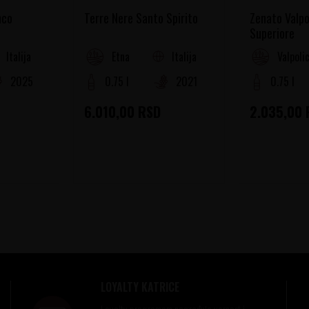
nco
Terre Nere Santo Spirito
Zenato Valpo
Superiore
Italija
Italija
Etna
Valpolic
2025
0.75 l
2021
0.75 l
6.010,00
RSD
2.035,00
LOYALTY KATRICE
Loyalty programom nagrađuje vernost i