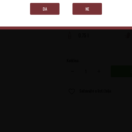
DA
NE
Piedmont
0.75 l
Količina:
Sačuvajte u listi želja