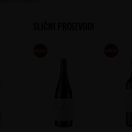
ovima, zrele sireve i sl.
SLIČNI PROIZVODI