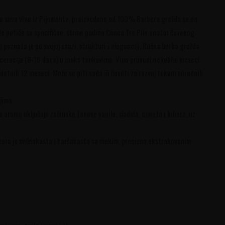
no suvo vino iz Pijemonta, proizvedeno od 100% Barbera grožđa sa do
đe potiče sa specifične, strme padine Conca Tre Pile unutar čuvenog
poznata je po svojoj snazi, strukturi i eleganciji. Ručna berba grožđa
ceracija (8-10 dana) u inoks tankovima. Vino provodi nekoliko meseci
datnih 12 meseci. Može se piti sada ili čuvati za razvoj tokom narednih
jima.
ne arome uključuju začinske tonove vanile, sladića, cimeta i bibera, uz
stura je svilenkasta i baršunasta sa mekim, precizno ekstrahovanim