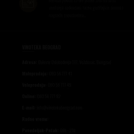
venčanja, rođendani, razne godišnjice, bonusi i
nagrade zaposlenima..
VINOTEKA BEOGRAD
Adresa:
Bulevar Oslobođenja 117, Voždovac, Beograd
Maloprodaja:
060 56 777 41
Veleprodaja:
060 56 777 49
Online:
060 56 777 92
E-mail:
info@vinotekabeograd.com
Radno vreme:
Ponedeljak-Petak:
09h - 21h