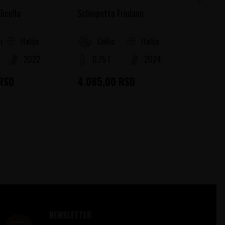
licella
Schiopetto Friulano
Marina 
Italija
Italija
ella
Collio
Ab
2022
0.75 l
2024
0.75
RSD
4.085,00
RSD
4.565
NEWSLETTER