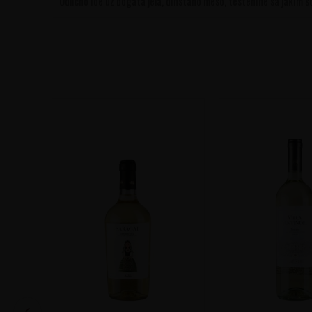
Odlično ide uz bogata jela, dinstano meso, testenine sa jakim sos