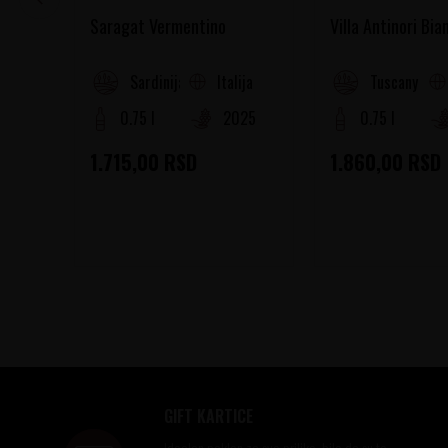
Saragat Vermentino
Villa Antinori Bia
Italija
Sardinija
Tuscany
0.75 l
2025
0.75 l
1.715,00
RSD
1.860,00
RSD
GIFT KARTICE
Idealan poklon za sve prilike, bilo da su to