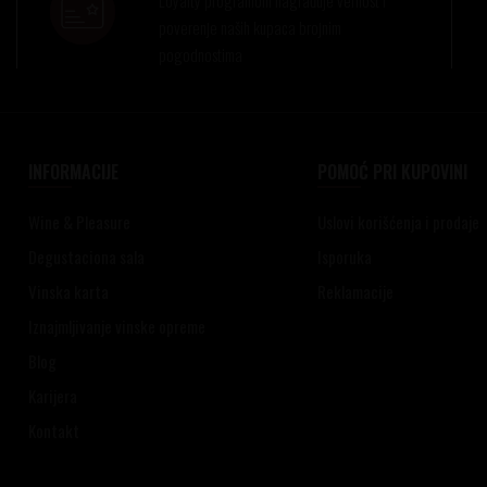
poverenje naših kupaca brojnim
pogodnostima
INFORMACIJE
POMOĆ PRI KUPOVINI
Wine & Pleasure
Uslovi korišćenja i prodaje
Degustaciona sala
Isporuka
Vinska karta
Reklamacije
Iznajmljivanje vinske opreme
Blog
Karijera
Kontakt