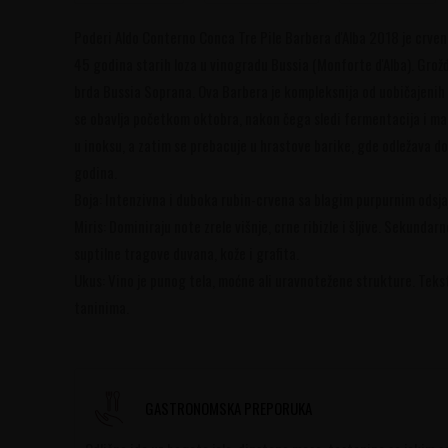
Poderi Aldo Conterno Conca Tre Pile Barbera d'Alba 2018 je crve
45 godina starih loza u vinogradu Bussia (Monforte d'Alba). Grož
brda Bussia Soprana. Ova Barbera je kompleksnija od uobičajenih i 
se obavlja početkom oktobra, nakon čega sledi fermentacija i ma
u inoksu, a zatim se prebacuje u hrastove barike, gde odležava do
godina.
Boja: Intenzivna i duboka rubin-crvena sa blagim purpurnim odsja
Miris: Dominiraju note zrele višnje, crne ribizle i šljive. Sekundar
suptilne tragove duvana, kože i grafita.
Ukus: Vino je punog tela, moćne ali uravnotežene strukture. Tek
taninima.
GASTRONOMSKA PREPORUKA