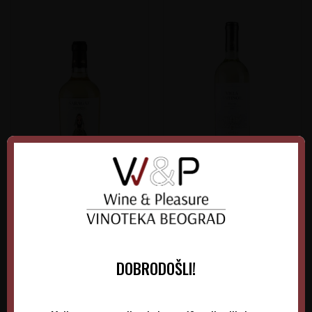
Saragat Vermentino
Villa Antinori Bianco
Italija
Italija
Sardinija
Tuscany
0.75 l
2025
0.75 l
2025
DOBRODOŠLI!
1.715,00
RSD
1.860,00
RSD