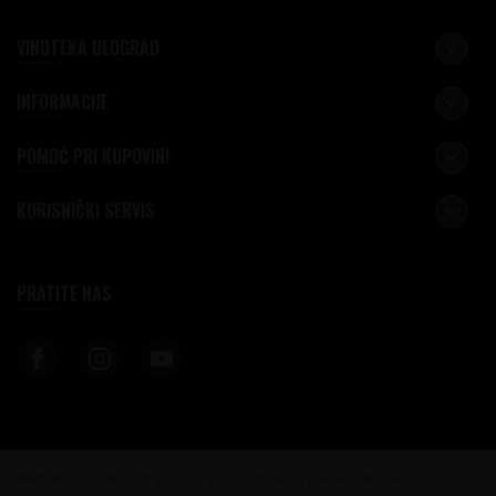
VINOTEKA BEOGRAD
INFORMACIJE
POMOĆ PRI KUPOVINI
KORISNIČKI SERVIS
PRATITE NAS
Nastojimo da budemo što precizniji u opisu proizvoda, prikazu slika i samih cena, ali