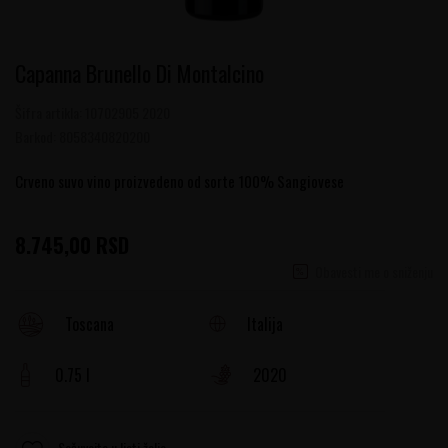
Capanna Brunello Di Montalcino
Šifra artikla:
10702905 2020
Barkod:
8058340820200
Crveno suvo vino proizvedeno od sorte 100% Sangiovese
8.745,00
RSD
Obavesti me o sniženju
Italija
Toscana
0.75 l
2020
Sačuvajte u listi želja