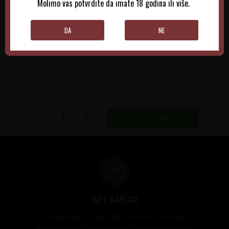
Molimo vas potvrdite da imate 18 godina ili više.
DODAJTE U KORPU
DODAJTE U KORPU
DA
NE
DODAJ U KORPU
GIFT KARTICE
Idealan poklon za sve prilike, bilo da su to venčanja,
rođendani, razne godišnjice, bonusi i nagrade zaposlenima..