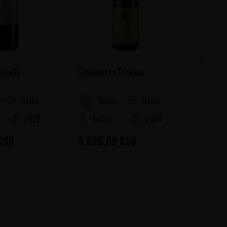
licella
Schiopetto Friulano
Marina 
Italija
Italija
ella
Collio
Ab
2022
0.75 l
2024
0.75
RSD
4.085,00
RSD
4.565