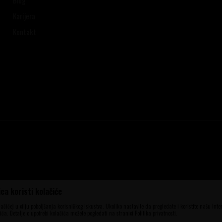
Karijera
Kontakt
ca koristi kolačiće
ena, ali ne možemo garantovati da su sve
aše ponude i ne podrazumeva da su dostupni
olačiće) u cilju poboljšanja korisničkog iskustva. Ukoliko nastavite da pregledate i koristite našu Int
elefona 060 56 777 41 i 063 84 063 95.
ća. Detalje o upotrebi kolačića možete pogledati na stranici Politika privatnosti.