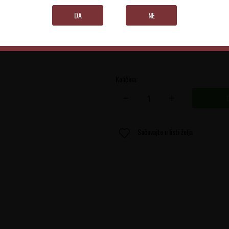
Piedmont
DA
NE
0.75 l
Količina:
Sačuvajte u listi želja