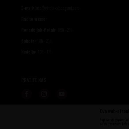
E-mail:
info@vinotekabeograd.com
Radno vreme:
Ponedeljak-Petak:
09h - 21h
Subota:
10h - 21h
Nedelja:
10h - 17h
PRATITE NAS
Ova web-strani
Nastojimo da budemo što precizniji u opisu proizvoda, prikazu slika i samih c
informacije kompletne i bez grešaka. Svi artikli prikazani na sajtu su deo n
Sajt koristi cookies (k
u svakom trenutku. Raspoloživost robe možete proveriti pozivom na brojeve t
se sa upotrebom kolači