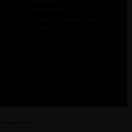
Politika privatnosti
Pravilnik o zaštiti podataka o ličnosti
korisnika
ernet prodavnicu slažete