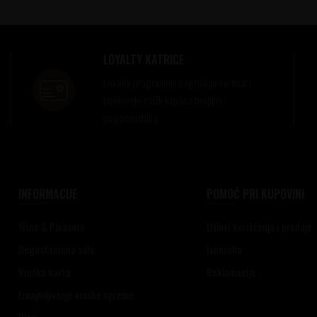
LOYALTY KATRICE
Loyalty programom nagrađuje vernost i
poverenje naših kupaca brojnim
pogodnostima
INFORMACIJE
POMOĆ PRI KUPOVINI
Wine & Pleasure
Uslovi korišćenja i prodaje
Degustaciona sala
Isporuka
Vinska karta
Reklamacije
Iznajmljivanje vinske opreme
Blog