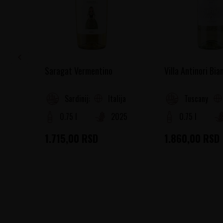
Saragat Vermentino
Villa Antinori Bia
Italija
Sardinija
Tuscany
0.75 l
2025
0.75 l
1.715,00
RSD
1.860,00
RSD