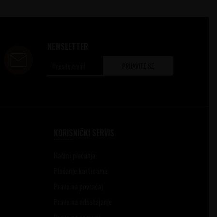
NEWSLETTER
PRIJAVITE SE
KORISNIČKI SERVIS
Načini plaćanja
Plaćanje karticama
Pravo na povraćaj
Pravo na odustajanje
Pravo na zamenu