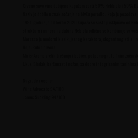
Crveno suvo vino dobijeno kupažom sorti 50% Nebbiolo i 50% Barbe
Naziv je dobilo u znak sećanja na bivšu porodicu koja je posedova
1991. godine, a od berbe 2020 kupaža se sastoji isključivo od Neb
struktura i mineralna dubina Nebiola odlično se kombinuje sa voć
Moresco je moderni klasik, jasnog karaktera, elegantnog stila i ref
Boja: Rubin crvena.
Miris: Arome zrelih trešanja i bobica, potpomognute finim začin
Ukus: Sladak, baršunast i nežan, sa dobro integrisanim taninima
Nagrade i ocene:
Wine Advocate 94/100
James Suckling 94/100