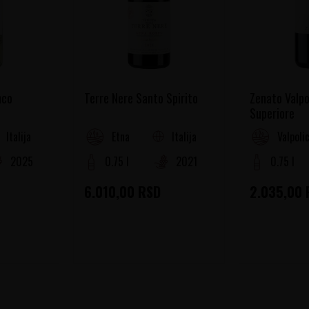
nco
Terre Nere Santo Spirito
Zenato Valpo
Superiore
Italija
Italija
Etna
Valpolic
2025
0.75 l
2021
0.75 l
6.010,00
RSD
2.035,00