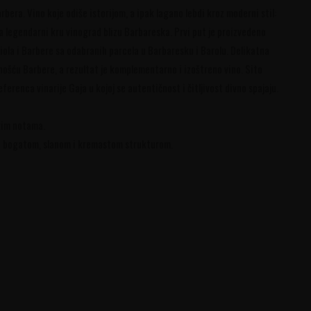
ra. Vino koje odiše istorijom, a ipak lagano lebdi kroz moderni stil:
la legendarni kru vinograd blizu Barbareska. Prvi put je proizvedeno
iola i Barbere sa odabranih parcela u Barbaresku i Barolu. Delikatna
nošću Barbere, a rezultat je komplementarno i izoštreno vino. Sito
erenca vinarije Gaja u kojoj se autentičnost i čitljivost divno spajaju.
skim notama.
 i bogatom, slanom i kremastom strukturom.