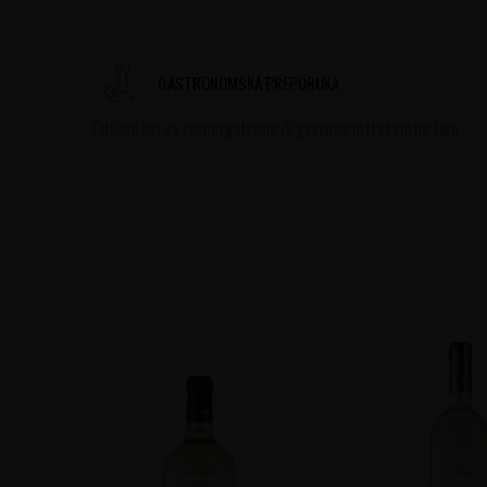
GASTRONOMSKA PREPORUKA
Odličan par sa zečjim gulašom ili goveđim biftekom na žaru.