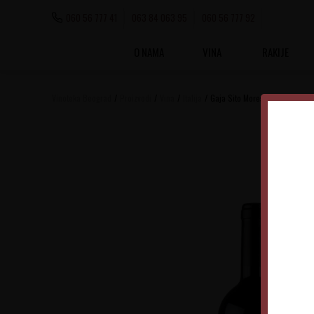
060 56 777 41
063 84 063 95
060 56 777 92
O NAMA
VINA
RAKIJE
Vinoteka Beograd
Proizvodi
Vina
Italija
Gaja Sito Moresco