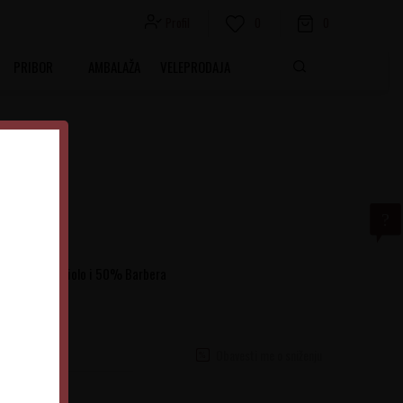
Profil
0
0
PRIBOR
AMBALAŽA
VELEPRODAJA
rti 50% Nebbiolo i 50% Barbera
Obavesti me o sniženju