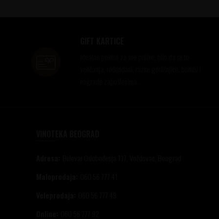
GIFT KARTICE
Idealan poklon za sve prilike, bilo da su to
venčanja, rođendani, razne godišnjice, bonusi i
nagrade zaposlenima..
VINOTEKA BEOGRAD
Adresa:
Bulevar Oslobođenja 117, Voždovac, Beograd
Maloprodaja:
060 56 777 41
Veleprodaja:
060 56 777 49
Online:
060 56 777 92