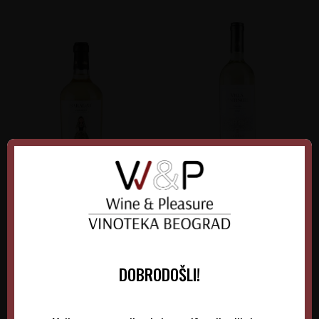
Saragat Vermentino
Villa Antinori Bianco
Italija
Italija
Sardinija
Tuscany
0.75 l
2025
0.75 l
2025
DOBRODOŠLI!
1.715,00
RSD
1.860,00
RSD