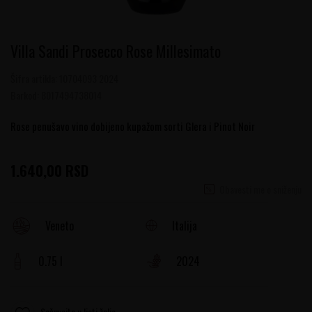
Villa Sandi Prosecco Rose Millesimato
Šifra artikla:
10704093 2024
Barkod:
8017494738014
Rose penušavo vino dobijeno kupažom sorti Glera i Pinot Noir
1.640,00
RSD
Obavesti me o sniženju
Italija
Veneto
0.75 l
2024
Sačuvajte u listi želja