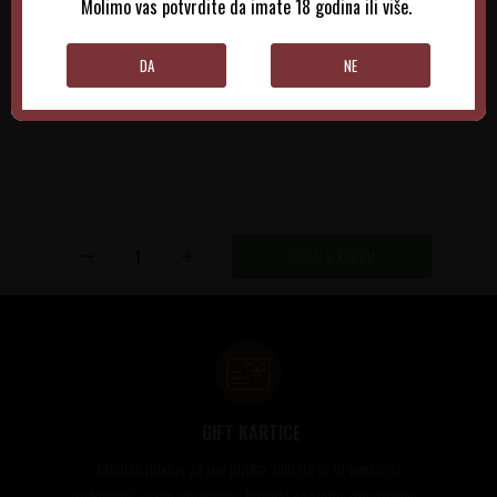
Molimo vas potvrdite da imate 18 godina ili više.
DODAJTE U KORPU
DODAJTE U KORPU
DA
NE
DODAJ U KORPU
GIFT KARTICE
Idealan poklon za sve prilike, bilo da su to venčanja,
rođendani, razne godišnjice, bonusi i nagrade zaposlenima..