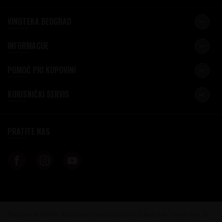
VINOTEKA BEOGRAD
INFORMACIJE
POMOĆ PRI KUPOVINI
KORISNIČKI SERVIS
PRATITE NAS
Nastojimo da budemo što precizniji u opisu proizvoda, prikazu slika i samih cena, ali