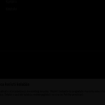
Karijera
Kontakt
ca koristi kolačiće
ena, ali ne možemo garantovati da su sve
aše ponude i ne podrazumeva da su dostupni
olačiće) u cilju poboljšanja korisničkog iskustva. Ukoliko nastavite da pregledate i koristite našu Int
elefona 060 56 777 41 i 063 84 063 95.
ća. Detalje o upotrebi kolačića možete pogledati na stranici Politika privatnosti.