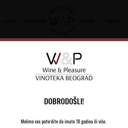
SPIRITI
DEGUSTACIJE
POKLONI
GASTRO
Donnafugata Sedara
Šifra artikla:
10702353 2022
Barkod:
8000852100127
Donnafugata Sedara je suvo crveno vin
Sauvignon, Merlot i Syrah
DOBRODOŠLI!
2.070,00
RSD
Molimo vas potvrdite da imate 18 godina ili više.