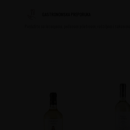
GASTRONOMSKA PREPORUKA
Poslužite sa lazanjama, pečenom piletinom, roštiljem i takosima