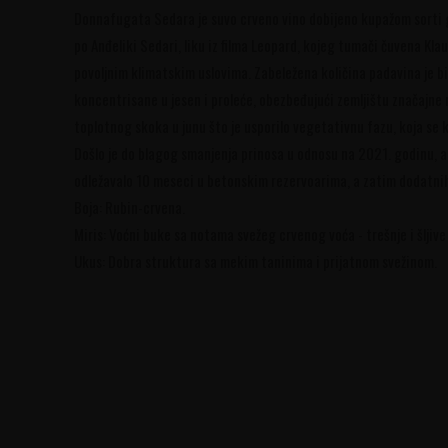
Donnafugata Sedara je suvo crveno vino dobijeno kupažom sorti gr
po Anđeliki Sedari, liku iz filma Leopard, kojeg tumači čuvena Klau
povoljnim klimatskim uslovima. Zabeležena količina padavina je 
koncentrisane u jesen i proleće, obezbeđujući zemljištu značajn
toplotnog skoka u junu što je usporilo vegetativnu fazu, koja se 
Došlo je do blagog smanjenja prinosa u odnosu na 2021. godinu, al
odležavalo 10 meseci u betonskim rezervoarima, a zatim dodatnih
Boja: Rubin-crvena.
Miris: Voćni buke sa notama svežeg crvenog voća - trešnje i šljiv
Ukus: Dobra struktura sa mekim taninima i prijatnom svežinom.