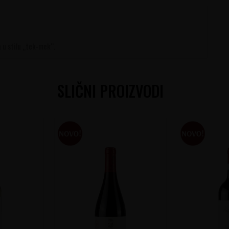
 u stilu „tek-mek“.
SLIČNI PROIZVODI