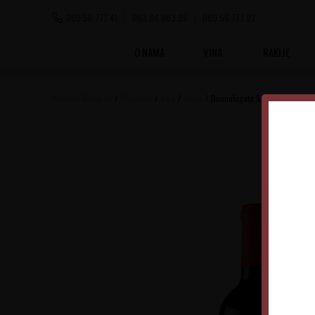
060 56 777 41
063 84 063 95
060 56 777 92
O NAMA
VINA
RAKIJE
Vinoteka Beograd
Proizvodi
Vina
Italija
Donnafugata Sedara