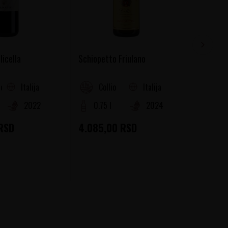
licella
Schiopetto Friulano
Marina 
Italija
Italija
ella
Collio
Ab
2022
0.75 l
2024
0.75
RSD
4.085,00
RSD
4.565