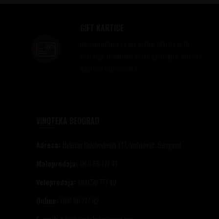
GIFT KARTICE
Idealan poklon za sve prilike, bilo da su to
venčanja, rođendani, razne godišnjice, bonusi i
nagrade zaposlenima..
VINOTEKA BEOGRAD
Adresa:
Bulevar Oslobođenja 117, Voždovac, Beograd
Maloprodaja:
060 56 777 41
Veleprodaja:
060 56 777 49
Online:
060 56 777 92
E-mail:
info@vinotekabeograd.com