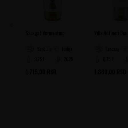
Saragat Vermentino
Villa Antinori Bia
Italija
Sardinija
Tuscany
0.75 l
2025
0.75 l
1.715,00
RSD
1.860,00
RSD