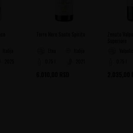
nco
Terre Nere Santo Spirito
Zenato Valpo
Superiore
Italija
Italija
Etna
Valpolic
2025
0.75 l
2021
0.75 l
6.010,00
RSD
2.035,00