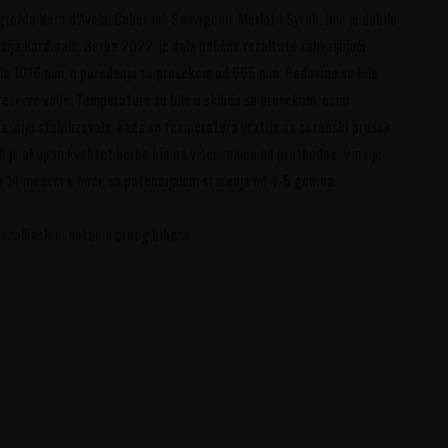
ožđa Nero d’Avola, Cabernet Sauvignon, Merlot i Syrah. Ime je dobilo
dija Kardinale. Berba 2022. je dala odlične rezultate zahvaljujući
bila 1016 mm, u poređenju sa prosekom od 665 mm. Padavine su bile
e rezerve vode. Temperature su bile u skladu sa prosekom, osim
kasnije stabilizovala, kada se temperatura vratila na sezonski prosek.
i je ukupan kvalitet berbe bio na višem nivou od prethodne. Vino je
 14 meseci u boci, sa potencijalom starenja od 4-5 godina.
e i začinskim notama crnog bibera.