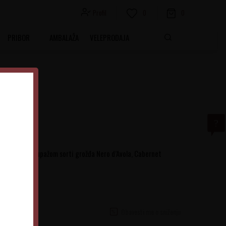
Profil
0
0
PRIBOR
AMBALAŽA
VELEPRODAJA
o dobijeno kupažom sorti grožđa Nero d’Avola, Cabernet
Obavesti me o sniženju