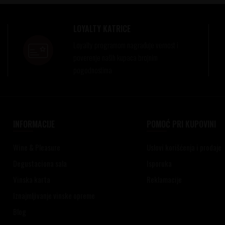
LOYALTY KATRICE
Loyalty programom nagrađuje vernost i
poverenje naših kupaca brojnim
pogodnostima
INFORMACIJE
POMOĆ PRI KUPOVINI
Wine & Pleasure
Uslovi korišćenja i prodaje
Degustaciona sala
Isporuka
Vinska karta
Reklamacije
Iznajmljivanje vinske opreme
Blog