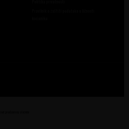
Politika privatnosti
Pravilnik o zaštiti podataka o ličnosti
korisnika
ernet prodavnicu slažete