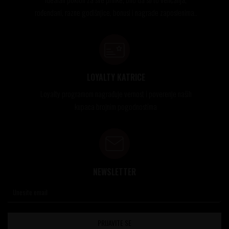
rođendani, razne godišnjice, bonusi i nagrade zaposlenima..
LOYALTY KATRICE
Loyalty programom nagrađuje vernost i poverenje naših
kupaca brojnim pogodnostima
NEWSLETTER
PRIJAVITE SE