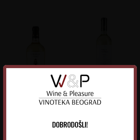
Saragat Vermentino
Villa Antinori Bianco
Italija
Italija
Sardinija
Tuscany
DOBRODOŠLI!
0.75 l
2025
0.75 l
2025
1.715,00
RSD
1.860,00
RSD