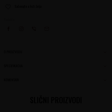
Sačuvajte u listi želja
Podelite:
O PROIZVODU
SPECIFIKACIJA
KOMENTARI
SLIČNI PROIZVODI