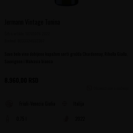
Jermann Vintage Tunina
Šifra artikla:
10701076 2022
Barkod:
8033324032367
Suvo belo vino dobijeno kupažom sorti grožđa Chardonnay, Ribolla Gialla,
Sauvignon i Malvasia bianca
8.960,00
RSD
Obavesti me o sniženju
Italija
Friuli-Venezia Giulia
0.75 l
2022