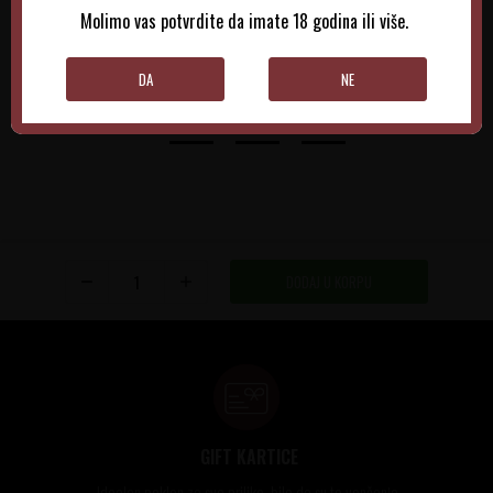
Molimo vas potvrdite da imate 18 godina ili više.
DODAJTE U KORPU
DODAJTE U KORPU
DA
NE
DODAJ U KORPU
GIFT KARTICE
Idealan poklon za sve prilike, bilo da su to venčanja,