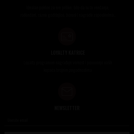
Idealan poklon za sve prilike, bilo da su to venčanja,
rođendani, razne godišnjice, bonusi i nagrade zaposlenima..
LOYALTY KATRICE
Loyalty programom nagrađuje vernost i poverenje naših
kupaca brojnim pogodnostima
NEWSLETTER