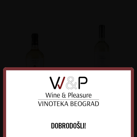
Saragat Vermentino
Villa Antinori Bianco
Italija
Italija
Sardinija
Tuscany
DOBRODOŠLI!
0.75 l
2025
0.75 l
2025