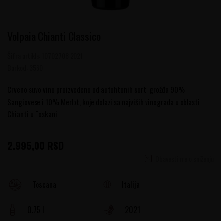
Volpaia Chianti Classico
Šifra artikla:
10702708 2021
Barkod:
3560
Crveno suvo vino proizvedeno od autohtonih sorti grožđa 90%
Sangiovese i 10% Merlot, koje dolazi sa najviših vinograda u oblasti
Chianti u Toskani
2.995,00
RSD
Obavesti me o sniženju
Italija
Toscana
0.75 l
2021