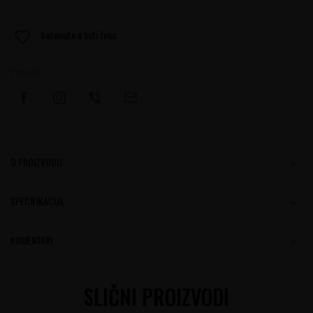
Sačuvajte u listi želja
Podelite:
O PROIZVODU
SPECIFIKACIJA
KOMENTARI
SLIČNI PROIZVODI