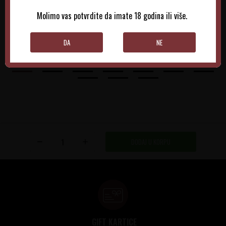
1.715,00
RSD
1.860,00
RSD
Molimo vas potvrdite da imate 18 godina ili više.
DODAJTE U KORPU
DODAJTE U KORPU
DA
NE
DODAJ U KORPU
GIFT KARTICE