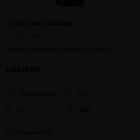
Lis Neris Jurosa Chardonnay
Šifra artikla:
10706192 2018
Belo suvo vino dobijeno od sorte grožđa Chardonnay 100%
4.070,00
RSD
Obavesti me o sniženju
Italija
Friuli-Venezia Giulia
0.75 l
2018
Sačuvajte u listi želja