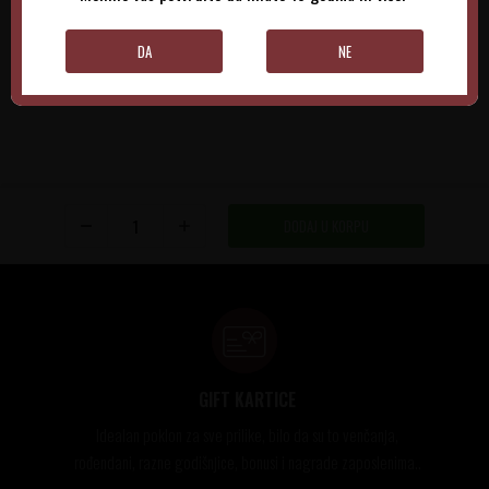
DODAJTE U KORPU
DODAJTE U KORPU
DA
NE
DODAJ U KORPU
GIFT KARTICE
Idealan poklon za sve prilike, bilo da su to venčanja,
rođendani, razne godišnjice, bonusi i nagrade zaposlenima..