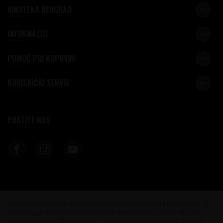
VINOTEKA BEOGRAD
INFORMACIJE
POMOĆ PRI KUPOVINI
KORISNIČKI SERVIS
PRATITE NAS
Nastojimo da budemo što precizniji u opisu proizvoda, prikazu slika i samih cena, ali
ne možemo garantovati da su sve informacije kompletne i bez grešaka. Svi artikli
prikazani na sajtu su deo naše ponude i ne podrazumeva da su dostupni u svakom