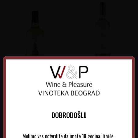
Saragat Vermentino
Villa Antinori Bianco
Italija
Italija
Sardinija
Tuscany
0.75 l
2025
0.75 l
2025
DOBRODOŠLI!
1.715,00
RSD
1.860,00
RSD
Molimo vas potvrdite da imate 18 godina ili više.