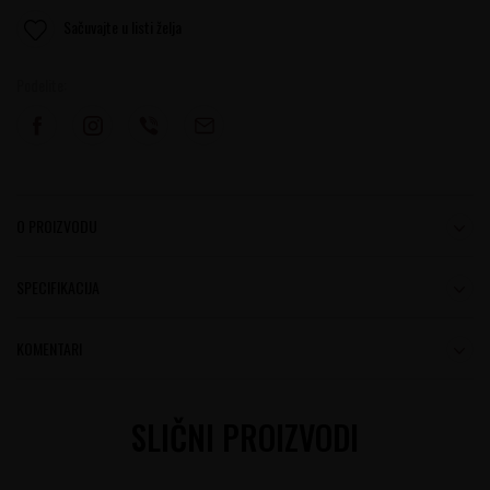
Sačuvajte u listi želja
Podelite:
O PROIZVODU
SPECIFIKACIJA
KOMENTARI
SLIČNI PROIZVODI