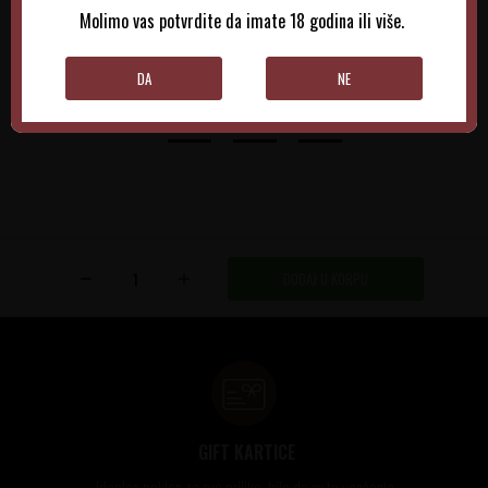
Molimo vas potvrdite da imate 18 godina ili više.
DODAJTE U KORPU
DODAJTE U KORPU
DA
NE
DODAJ U KORPU
GIFT KARTICE
Idealan poklon za sve prilike, bilo da su to venčanja,