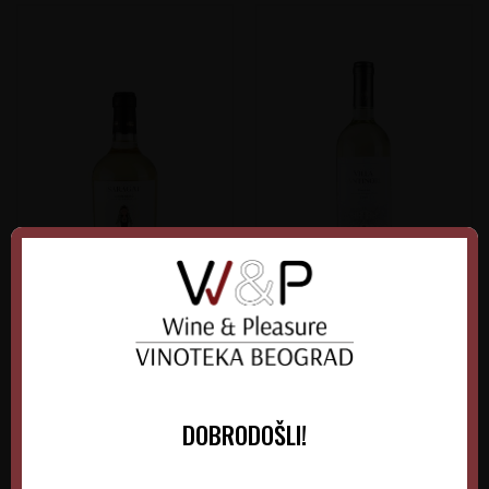
Saragat Vermentino
Villa Antinori Bianco
Italija
Italija
Sardinija
Tuscany
DOBRODOŠLI!
0.75 l
2025
0.75 l
2025
1.715,00
RSD
1.860,00
RSD