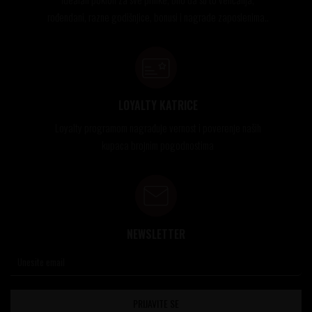
rođendani, razne godišnjice, bonusi i nagrade zaposlenima..
LOYALTY KATRICE
Loyalty programom nagrađuje vernost i poverenje naših
kupaca brojnim pogodnostima
NEWSLETTER
PRIJAVITE SE