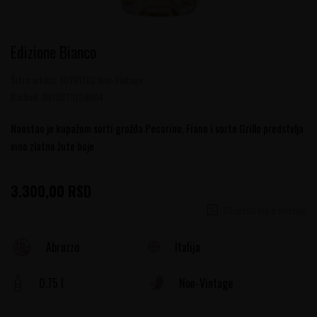
Edizione Bianco
Šifra artikla:
10701162 Non-Vintage
Barkod:
8019873134004
Naostao je kupažom sorti grožđa Pecorino, Fiano i sorte Grillo predstvlja
vino zlatno žute boje
3.300,00
RSD
Obavesti me o sniženju
Italija
Abruzzo
0.75 l
Non-Vintage