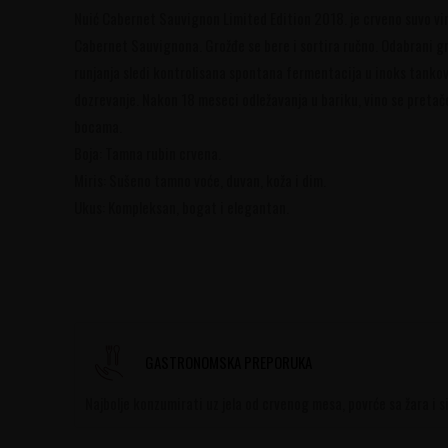
Nuić Cabernet Sauvignon Limited Edition 2018. je crveno suvo v
Cabernet Sauvignona. Grožđe se bere i sortira ručno. Odabrani g
runjanja sledi kontrolisana spontana fermentacija u inoks tankov
dozrevanje. Nakon 18 meseci odležavanja u bariku, vino se pretač
bocama.
Boja: Tamna rubin crvena.
Miris: Sušeno tamno voće, duvan, koža i dim.
Ukus: Kompleksan, bogat i elegantan.
GASTRONOMSKA PREPORUKA
Najbolje konzumirati uz jela od crvenog mesa, povrće sa žara i s