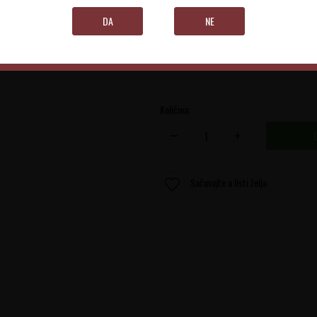
Mostarsko vinogorje
DA
NE
0.75 l
Količina:
Sačuvajte u listi želja