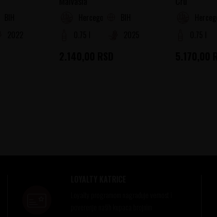
Malvasia
Cru
BIH
BIH
inogorje
Hercegovina
Herceg
2022
0.75 l
2025
0.75 l
2.140,00
RSD
5.170,00
LOYALTY KATRICE
Loyalty programom nagrađuje vernost i
poverenje naših kupaca brojnim