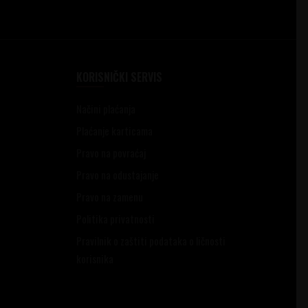
KORISNIČKI SERVIS
Načini plaćanja
Plaćanje karticama
Pravo na povraćaj
Pravo na odustajanje
Pravo na zamenu
Politika privatnosti
Pravilnik o zaštiti podataka o ličnosti
korisnika