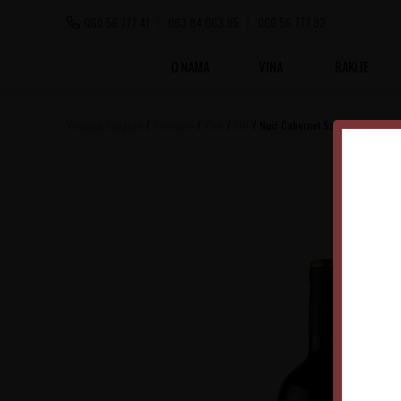
060 56 777 41
063 84 063 95
060 56 777 92
O NAMA
VINA
RAKIJE
Vinoteka Beograd
Proizvodi
Vina
BIH
Nuić Cabernet Sauvignon Limite