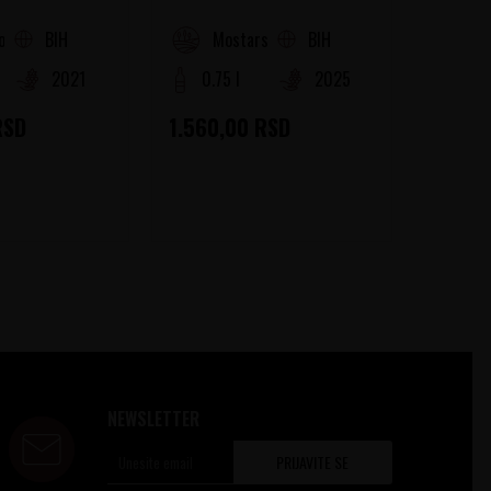
BIH
BIH
ovina
Mostarsko vinogorje
He
2021
0.75 l
2025
0.75
RSD
1.560,00
RSD
1.230
NEWSLETTER
PRIJAVITE SE