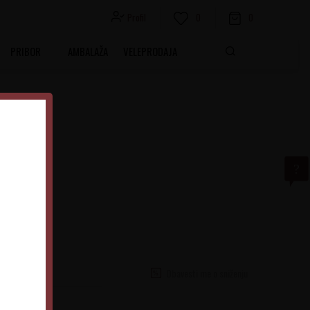
Profil
0
0
PRIBOR
AMBALAŽA
VELEPRODAJA
mited
ion 2018
Obavesti me o sniženju