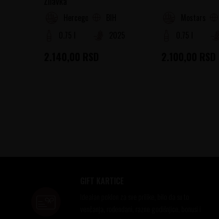
Žilavka
BIH
Hercegovina
Mostarsko v
0.75 l
2025
0.75 l
2.140,00
RSD
2.100,00
RSD
GIFT KARTICE
Idealan poklon za sve prilike, bilo da su to
venčanja, rođendani, razne godišnjice, bonusi i