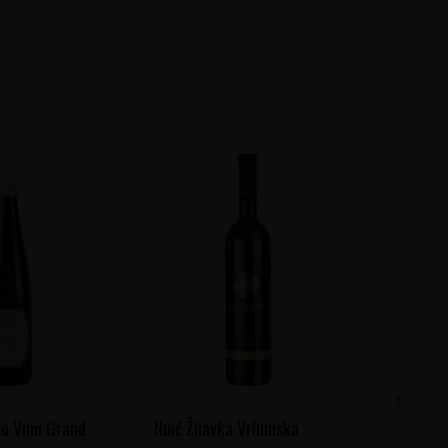
o Vino Grand
Nuić Žilavka Vrhunska
Manasti