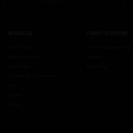
pogodnostima
INFORMACIJE
POMOĆ PRI KUPOVINI
Wine & Pleasure
Uslovi korišćenja i prodaje
Degustaciona sala
Isporuka
Vinska karta
Reklamacije
Iznajmljivanje vinske opreme
Blog
Karijera
Kontakt