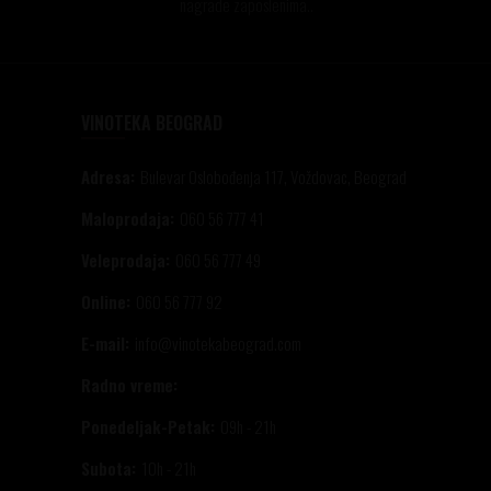
nagrade zaposlenima..
VINOTEKA BEOGRAD
Adresa:
Bulevar Oslobođenja 117, Voždovac, Beograd
Maloprodaja:
060 56 777 41
Veleprodaja:
060 56 777 49
Online:
060 56 777 92
E-mail:
info@vinotekabeograd.com
Radno vreme:
Ponedeljak-Petak:
09h - 21h
Subota:
10h - 21h