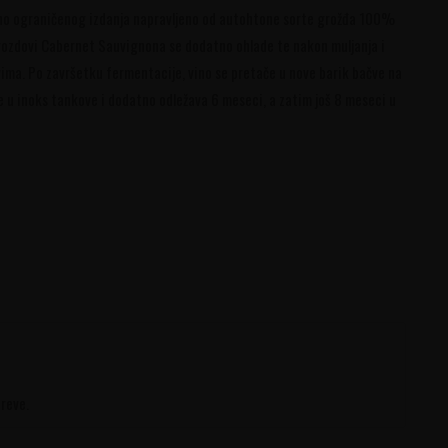
ino ograničenog izdanja napravljeno od autohtone sorte grožđa 100%
rozdovi Cabernet Sauvignona se dodatno ohlade te nakon muljanja i
ima. Po završetku fermentacije, vino se pretače u nove barik bačve na
e u inoks tankove i dodatno odležava 6 meseci, a zatim još 8 meseci u
ireve.