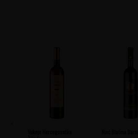
Vukoje Hercegovačka
Nuić Blatina Barr