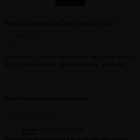
Upaljač Quantum NavyCrno/Plavi CB LI970C7
Šifra artikla:
66120014
Barkod:
5346
Karakteristike: - 3 plamena - Otporan na vetar - Integrisan V- Cut sekač
cigara - Prikaz nivoa butana - Veličina kožne futrole - ekstra velika
Obavestite me kada proizvod bude dostupan
PROIZVOD VIŠE NIJE DOSTUPAN
Obavesti me kada proizvod ponovo bude
dostupan
Morate biti verifikovani korisnik kako bi ste videli cenu proizvoda