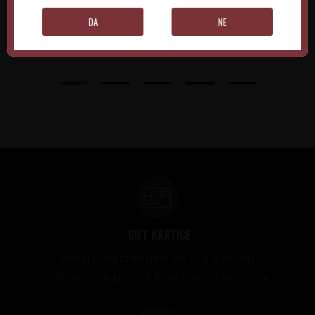
DA
NE
DODAJTE U KORPU
DODAJTE U KORPU
GIFT KARTICE
Idealan poklon za sve prilike, bilo da su to venčanja,
rođendani, razne godišnjice, bonusi i nagrade zaposlenima..