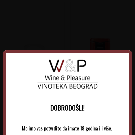
Upaljač Mat Beli 1PL ZG-
Upaljač Monaco Mettalic
97432EU
Crveni CB-LI880T7
DOBRODOŠLI!
Molimo vas potvrdite da imate 18 godina ili više.
395,00
RSD
11.375,00
RSD