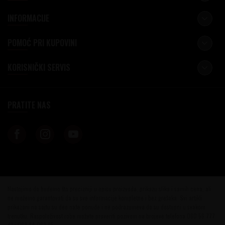
INFORMACIJE
POMOĆ PRI KUPOVINI
KORISNIČKI SERVIS
PRATITE NAS
Nastojimo da budemo što precizniji u opisu proizvoda, prikazu slika i samih cena, ali
ne možemo garantovati da su sve informacije kompletne i bez grešaka. Svi artikli
prikazani na sajtu su deo naše ponude i ne podrazumeva da su dostupni u svakom
trenutku. Raspoloživost robe možete proveriti pozivom na brojeve telefona 060 56 777
41 i 063 84 063 95.