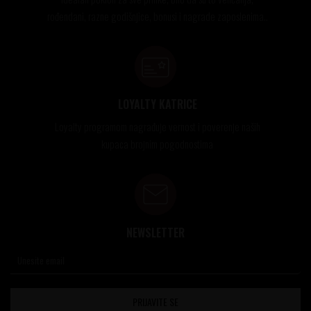
rođendani, razne godišnjice, bonusi i nagrade zaposlenima..
LOYALTY KATRICE
Loyalty programom nagrađuje vernost i poverenje naših
kupaca brojnim pogodnostima
NEWSLETTER
PRIJAVITE SE