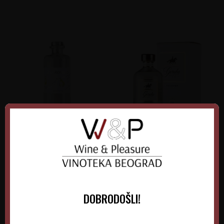
Cilić Kruškovača
Gorda Viljamovka - Kutija
Srbija
Srbija
Šumadijski Rejon
Šumadija
DOBRODOŠLI!
0.70 l
0.70 l
2.980,00
RSD
3.600,00
RSD