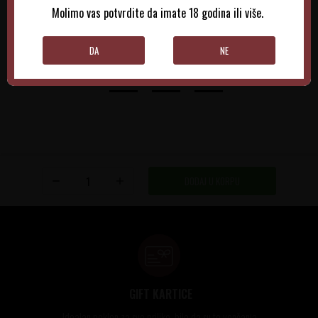
Molimo vas potvrdite da imate 18 godina ili više.
DODAJTE U KORPU
DODAJTE U KORPU
DA
NE
DODAJ U KORPU
GIFT KARTICE
Idealan poklon za sve prilike, bilo da su to venčanja,