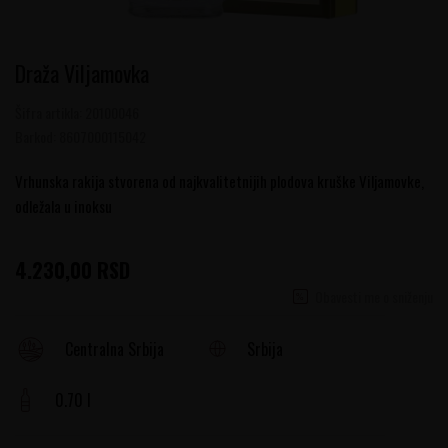
Draža Viljamovka
Šifra artikla:
20100046
Barkod:
8607000115042
Vrhunska rakija stvorena od najkvalitetnijih plodova kruške Viljamovke,
odležala u inoksu
4.230,00
RSD
Obavesti me o sniženju
Srbija
Centralna Srbija
0.70 l