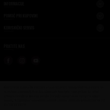
INFORMACIJE
POMOĆ PRI KUPOVINI
KORISNIČKI SERVIS
PRATITE NAS
Nastojimo da budemo što precizniji u opisu proizvoda, prikazu slika i samih cena, ali
ne možemo garantovati da su sve informacije kompletne i bez grešaka. Svi artikli
prikazani na sajtu su deo naše ponude i ne podrazumeva da su dostupni u svakom
trenutku. Raspoloživost robe možete proveriti pozivom na brojeve telefona 060 56 777
41 i 063 84 063 95.