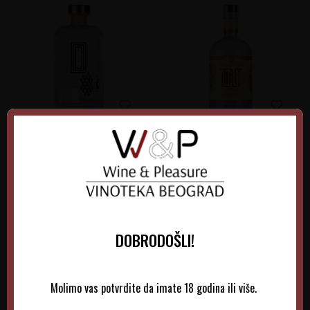
Mitra Kajsija
Zaplet Kajsija
Srbija
Srbija
Centralna Srbija
Beogradski Rejon
0.70 l
0.70 l
4.160,00
RSD
3.250,00
RSD
DOBRODOŠLI!
DODAJTE U KORPU
DODAJTE U KORPU
Molimo vas potvrdite da imate 18 godina ili više.