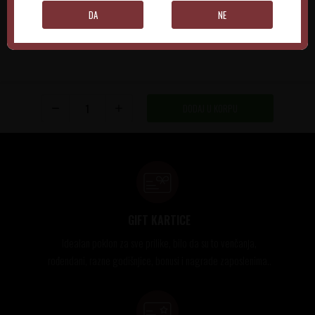
DA
NE
DODAJ U KORPU
GIFT KARTICE
Idealan poklon za sve prilike, bilo da su to venčanja,
rođendani, razne godišnjice, bonusi i nagrade zaposlenima..