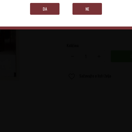
Friuli-Venezia Giulia
DA
NE
6.3 l
Količina:
Sačuvajte u listi želja