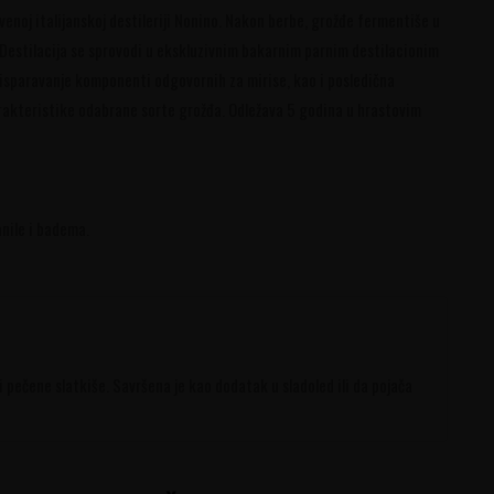
venoj italijanskoj destileriji Nonino. Nakon berbe, grožđe fermentiše u
 Destilacija se sprovodi u ekskluzivnim bakarnim parnim destilacionim
o isparavanje komponenti odgovornih za mirise, kao i posledična
arakteristike odabrane sorte grožđa. Odležava 5 godina u hrastovim
anile i badema.
li pečene slatkiše. Savršena je kao dodatak u sladoled ili da pojača