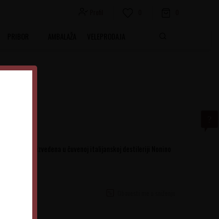
Profil
0
0
PRIBOR
AMBALAŽA
VELEPRODAJA
y 6,3L
i grožđa, proizvedena u čuvenoj italijanskoj destileriji Nonino
Obavesti me o sniženju