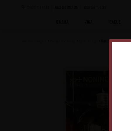
060 56 777 41
063 84 063 95
060 56 777 92
O NAMA
VINA
RAKIJE
Vinoteka Beograd
Proizvodi
Rakije
Loza - Grožđe
Nonino Aqua Vita Res