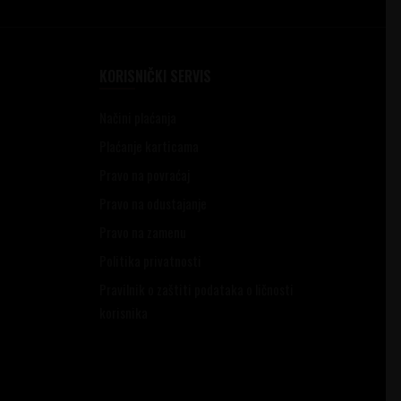
KORISNIČKI SERVIS
Načini plaćanja
Plaćanje karticama
Pravo na povraćaj
Pravo na odustajanje
Pravo na zamenu
Politika privatnosti
Pravilnik o zaštiti podataka o ličnosti
korisnika