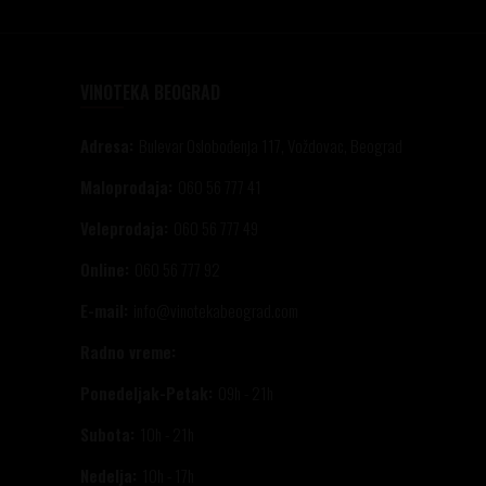
VINOTEKA BEOGRAD
Adresa:
Bulevar Oslobođenja 117, Voždovac, Beograd
Maloprodaja:
060 56 777 41
Veleprodaja:
060 56 777 49
Online:
060 56 777 92
E-mail:
info@vinotekabeograd.com
Radno vreme:
Ponedeljak-Petak:
09h - 21h
Subota:
10h - 21h
Nedelja:
10h - 17h