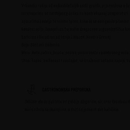
Vrhunska rakija od najkvalitetnijih sorti grožđa, proizvedena u ču
rezervoarima od nerđajućeg čelika na kontrolisanoj temperaturi.
aparatima i odvija se veoma sporo, kako bi se omogućilo praviln
kondenzacija, čuvajući na taj način dragocene organoleptičke k
baricima i buradima od šerija Limuzen, Never i Gresinj.
Boja: Blistava ćilibarna.
Miris: Note začina, brioša, peciva, pomorandže i kandiranog voća.
Ukus: Topao, baršunast i postojan, sa izraženim notama kajsije, v
GASTRONOMSKA PREPORUKA
Odlično ide uz paštetu od guščije džigerice, sir, crnu čokoladu i
miris rižota sa škampima, u dozi od jedne ili dve kašičice.