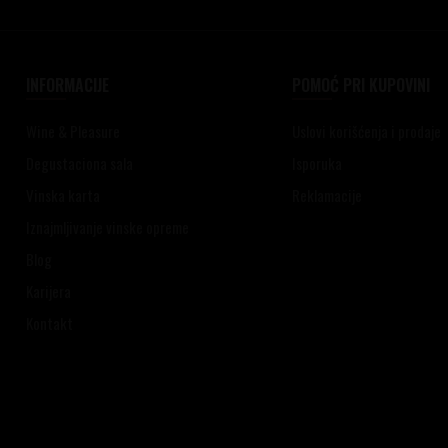
INFORMACIJE
POMOĆ PRI KUPOVINI
Wine & Pleasure
Uslovi korišćenja i prodaje
Degustaciona sala
Isporuka
Vinska karta
Reklamacije
Iznajmljivanje vinske opreme
Blog
Karijera
Kontakt