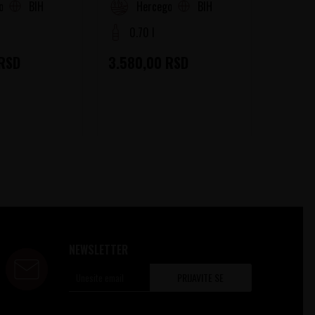
BIH
BIH
Srbi
ovina
Hercegovina
0.70 l
RSD
3.580,00
RSD
5.450
NEWSLETTER
PRIJAVITE SE