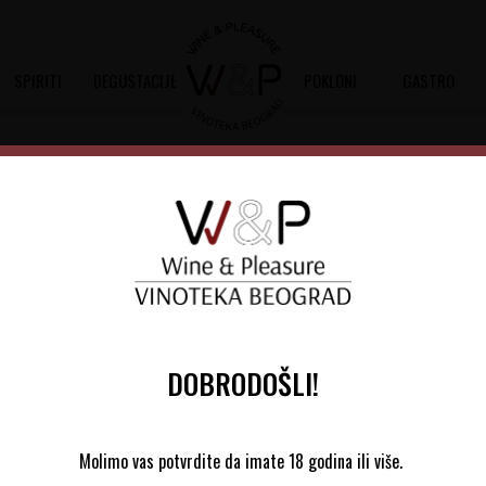
SPIRITI
DEGUSTACIJE
POKLONI
GASTRO
erva 5y 6,3L
Nonino Aqua Vita Reserva 5
Šifra artikla:
20800060
Barkod:
6077
Vrhunska rakija od najkvalitetnijih sort
DOBRODOŠLI!
170.600,00
RSD
Molimo vas potvrdite da imate 18 godina ili više.