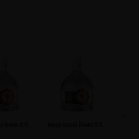
a Vranac 0.7L
Vukoje Grozda Žilavka 0.7L
Zlatni 
Rakija 