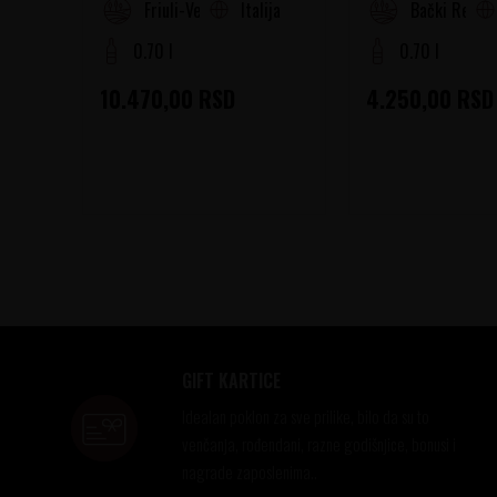
Italija
Friuli-Venezia Giulia
Bački Rejon
0.70 l
0.70 l
10.470,00
RSD
4.250,00
RSD
GIFT KARTICE
Idealan poklon za sve prilike, bilo da su to
venčanja, rođendani, razne godišnjice, bonusi i
nagrade zaposlenima..