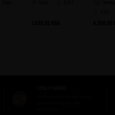
Srbija
Grčka
0.70 l
Herceg
0.70 l
1.530,00
RSD
4.560,00
LOYALTY KATRICE
Loyalty programom nagrađuje vernost i
poverenje naših kupaca brojnim
pogodnostima