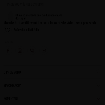
PROIZVOD VIŠE NIJE DOSTUPAN
Obavesti me kada proizvod ponovo bude
dostupan
Morate biti verifikovani korisnik kako bi ste videli cenu proizvoda
Sačuvajte u listi želja
Podelite:
O PROIZVODU
SPECIFIKACIJA
KOMENTARI