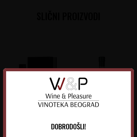
SLIČNI PROIZVODI
Momirović Ormar Dunja
Miko Čista Dunja Žuta
DOBRODOŠLI!
Barik 0.7L