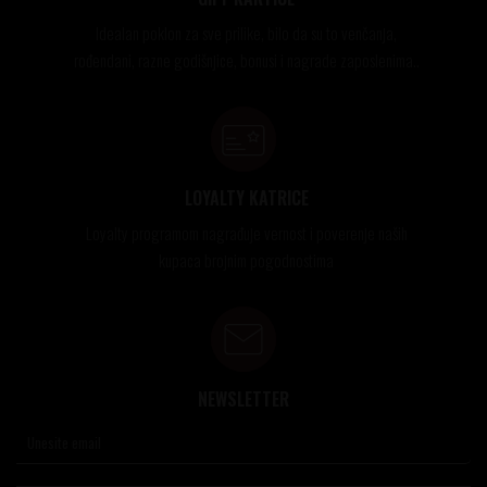
Idealan poklon za sve prilike, bilo da su to venčanja,
rođendani, razne godišnjice, bonusi i nagrade zaposlenima..
LOYALTY KATRICE
Loyalty programom nagrađuje vernost i poverenje naših
kupaca brojnim pogodnostima
NEWSLETTER