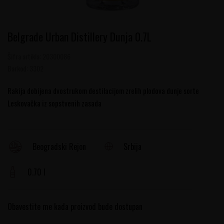
Belgrade Urban Distillery Dunja 0.7L
Šifra artikla:
20300086
Barkod:
3302
Rakija dobijena dvostrukom destilacijom zrelih plodova dunje sorte
Leskovačka iz sopstvenih zasada
Srbija
Beogradski Rejon
0.70 l
Obavestite me kada proizvod bude dostupan