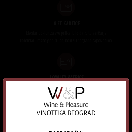
GIFT KARTICE
Idealan poklon za sve prilike, bilo da su to venčanja,
rođendani, razne godišnjice, bonusi i nagrade zaposlenima..
LOYALTY KATRICE
Loyalty programom nagrađuje vernost i poverenje naših
kupaca brojnim pogodnostima