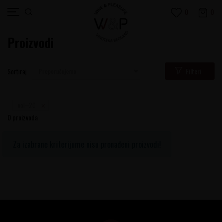
0
0
Proizvodi
Filteri
Sortiraj
vol--20
0
proizvoda
Za izabrane kriterijume nisu pronađeni proizvodi!