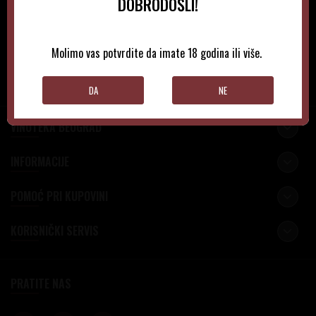
NEWSLETTER
DOBRODOŠLI!
Molimo vas potvrdite da imate 18 godina ili više.
PRIJAVITE SE
DA
NE
VINOTEKA BEOGRAD
INFORMACIJE
POMOĆ PRI KUPOVINI
KORISNIČKI SERVIS
PRATITE NAS