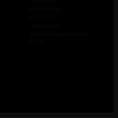
Pravo na povraćaj
Pravo na odustajanje
Pravo na zamenu
Politika privatnosti
Pravilnik o zaštiti podataka o ličnosti
korisnika