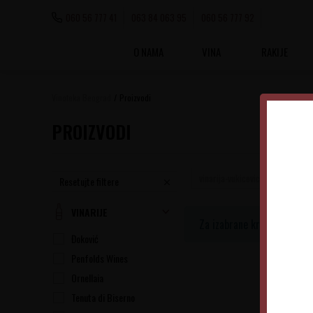
060 56 777 41
063 84 063 95
060 56 777 92
O NAMA
VINA
RAKIJE
Vinoteka Beograd
Proizvodi
PROIZVODI
vinarija-vukicevic
Resetujte filtere
VINARIJE
Za izabrane kriterijume ni
Đoković
Penfolds Wines
Ornellaia
Tenuta di Biserno