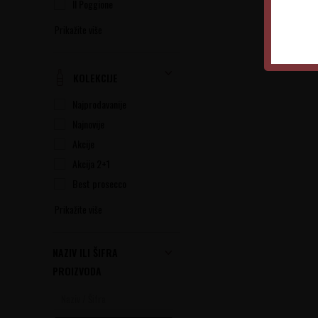
Il Poggione
Prikažite više
KOLEKCIJE
Najprodavanije
Najnovije
Akcije
Akcija 2+1
Best prosecco
Prikažite više
NAZIV ILI ŠIFRA
PROIZVODA