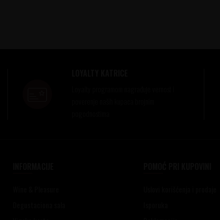
LOYALTY KATRICE
Loyalty programom nagrađuje vernost i
poverenje naših kupaca brojnim
pogodnostima
INFORMACIJE
POMOĆ PRI KUPOVINI
Wine & Pleasure
Uslovi korišćenja i prodaje
Degustaciona sala
Isporuka