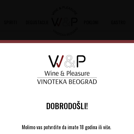
SPIRITI
DEGUSTACIJE
POKLONI
GASTRO
Sortiraj
Autopretraga
su pronađeni proizvodi!
DOBRODOŠLI!
Molimo vas potvrdite da imate 18 godina ili više.