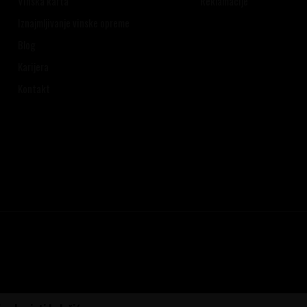
Vinska karta
Reklamacije
Iznajmljivanje vinske opreme
Blog
Karijera
Kontakt