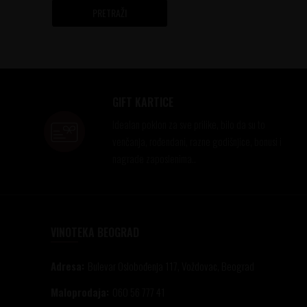
PRETRAŽI
GIFT KARTICE
Idealan poklon za sve prilike, bilo da su to
venčanja, rođendani, razne godišnjice, bonusi i
nagrade zaposlenima..
VINOTEKA BEOGRAD
Adresa:
Bulevar Oslobođenja 117, Voždovac, Beograd
Maloprodaja:
060 56 777 41