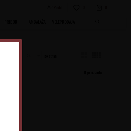
Profil
0
0
PRIBOR
AMBALAŽA
VELEPRODAJA
Prikaži
po strani
0
proizvoda