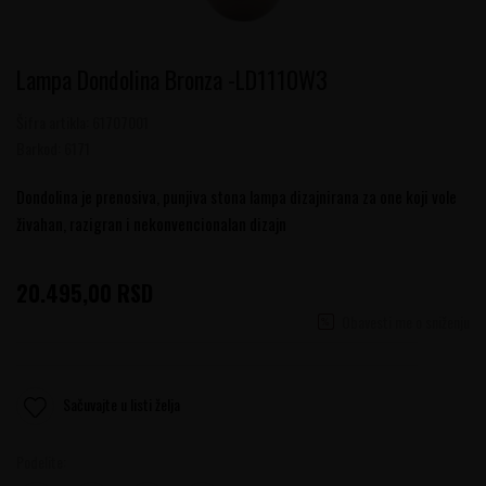
Lampa Dondolina Bronza -LD1110W3
Šifra artikla:
61707001
Barkod:
6171
Dondolina je prenosiva, punjiva stona lampa dizajnirana za one koji vole
živahan, razigran i nekonvencionalan dizajn
20.495,00
RSD
Obavesti me o sniženju
Sačuvajte u listi želja
Podelite: