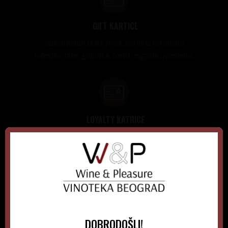
GIFT KARTICE
Idealan poklon za sve prilike, bilo da su to venčanja,
rođendani, razne godišnjice, bonusi i nagrade zaposlenima..
LOYALTY KATRICE
Loyalty programom nagrađuje vernost i poverenje naših
kupaca brojnim pogodnostima
NEWSLETTER
DOBRODOŠLI!