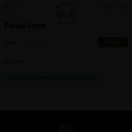
0
0
Poklon Setovi
Filteri
Sortiraj
0
proizvoda
Za izabrane kriterijume nisu pronađeni proizvodi!