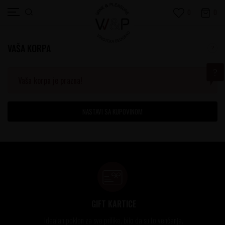
0
0
VAŠA KORPA
Vaša korpa je prazna!
NASTAVI SA KUPOVINOM
GIFT KARTICE
Idealan poklon za sve prilike, bilo da su to venčanja,