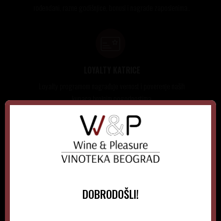
rođendani, razne godišnjice, bonusi i nagrade zaposlenima..
LOYALTY KATRICE
Loyalty programom nagrađuje vernost i poverenje naših
kupaca brojnim pogodnostima
NEWSLETTER
DOBRODOŠLI!
PRIJAVITE SE