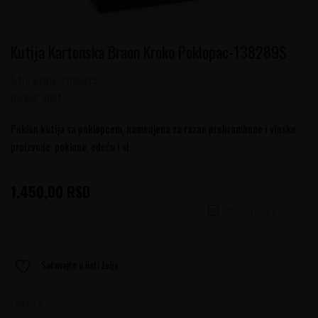
Kutija Kartonska Braon Kroko Poklopac-138289S
Šifra artikla:
71105025
Barkod:
6004
Poklon kutija sa poklopcem, namenjena za razne prehrambene i vinske
proizvode, poklone, odeću i sl
1.450,00
RSD
Obavesti me o sniženju
Sačuvajte u listi želja
Podelite: