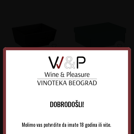
Kutija Kartonska Crna
Kutija Kartonska Fibra
Otvorena-137027S
Zelena Poklopac-139471S
695,00
RSD
1.250,00
RSD
DOBRODOŠLI!
DODAJTE U KORPU
DODAJTE U KORPU
Molimo vas potvrdite da imate 18 godina ili više.