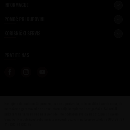
INFORMACIJE
POMOĆ PRI KUPOVINI
KORISNIČKI SERVIS
PRATITE NAS
Nastojimo da budemo što precizniji u opisu proizvoda, prikazu slika i samih cena, ali
ne možemo garantovati da su sve informacije kompletne i bez grešaka. Svi artikli
prikazani na sajtu su deo naše ponude i ne podrazumeva da su dostupni u svakom
trenutku. Raspoloživost robe možete proveriti pozivom na brojeve telefona 060 56 777
41 i 063 84 063 95.