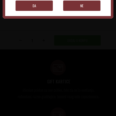
DA
NE
DODAJ U KORPU
GIFT KARTICE
Idealan poklon za sve prilike, bilo da su to venčanja,
rođendani, razne godišnjice, bonusi i nagrade zaposlenima..