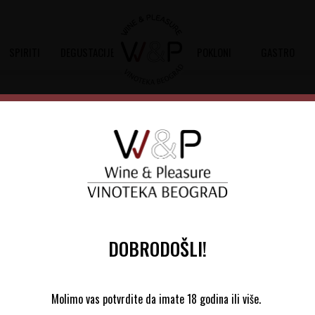
SPIRITI
DEGUSTACIJE
POKLONI
GASTRO
Mataroa Gin 0,7L
Šifra artikla:
30406001
Barkod:
5201344004265
Mataroa je vrhunski grčki džin koji se p
tradiciji pravljenja uza još od 1924
DOBRODOŠLI!
4.180,00
RSD
Molimo vas potvrdite da imate 18 godina ili više.