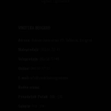
nagrade zaposlenima..
VINOTEKA BEOGRAD
Adresa:
Bulevar Oslobođenja 117, Voždovac, Beograd
Maloprodaja:
060 56 777 41
Veleprodaja:
060 56 777 49
Online:
060 56 777 92
E-mail:
info@vinotekabeograd.com
Radno vreme:
Ponedeljak-Petak:
09h - 21h
Subota:
10h - 21h