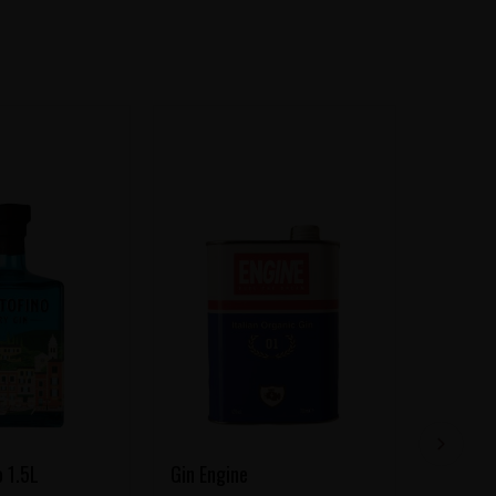
o 1.5L
Gin Engine
Gin Tan