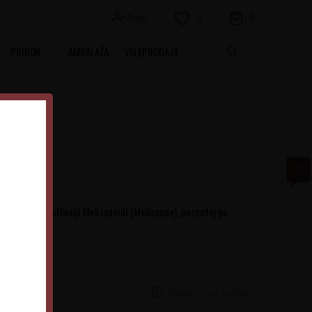
Profil
0
0
PRIBOR
AMBALAŽA
VELEPRODAJA
roizvodi u destileriji Melissanidi (Melisande), poznatoj po
Obavesti me o sniženju