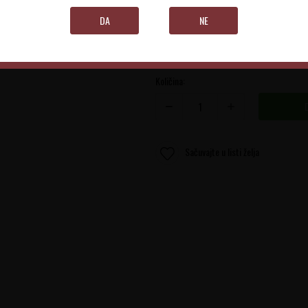
DA
NE
Grčka
Količina:
Sačuvajte u listi želja