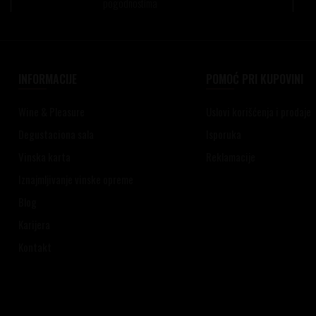
pogodnostima
INFORMACIJE
POMOĆ PRI KUPOVINI
Wine & Pleasure
Uslovi korišćenja i prodaje
Degustaciona sala
Isporuka
Vinska karta
Reklamacije
Iznajmljivanje vinske opreme
Blog
Karijera
Kontakt