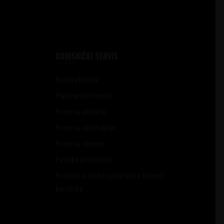
KORISNIČKI SERVIS
Načini plaćanja
Plaćanje karticama
Pravo na povraćaj
Pravo na odustajanje
Pravo na zamenu
Politika privatnosti
Pravilnik o zaštiti podataka o ličnosti
korisnika