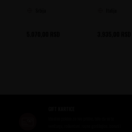
Srbija
Italija
5.070,00
RSD
3.935,00
RSD
GIFT KARTICE
Idealan poklon za sve prilike, bilo da su to
venčanja, rođendani, razne godišnjice, bonusi i