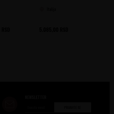
Italija
Sje
0
RSD
5.085,00
RSD
5.900
NEWSLETTER
PRIJAVITE SE