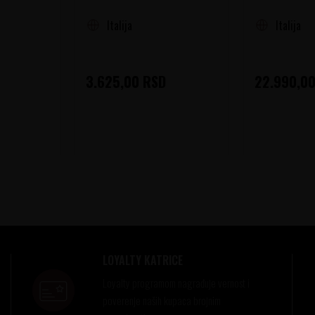
Italija
Italija
3.625,00
RSD
22.990,0
LOYALTY KATRICE
Loyalty programom nagrađuje vernost i
poverenje naših kupaca brojnim