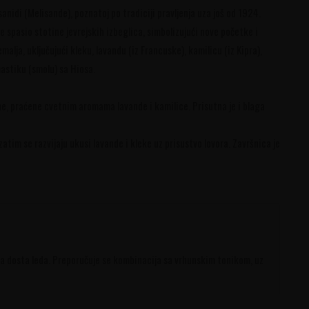
sanidi (Melisande), poznatoj po tradiciji pravljenja uza još od 1924.
 spasio stotine jevrejskih izbeglica, simbolizujući nove početke i
malja, uključujući kleku, lavandu (iz Francuske), kamilicu (iz Kipra),
mastiku (smolu) sa Hiosa.
ne, praćene cvetnim aromama lavande i kamilice. Prisutna je i blaga
atim se razvijaju ukusi lavande i kleke uz prisustvo lovora. Završnica je
sa dosta leda. Preporučuje se kombinacija sa vrhunskim tonikom, uz