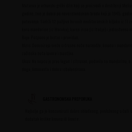
Mataroa je vrhunski grčki džin koji se proizvodi u destileriji Melis
godine. Ime je dobio po novozelandskom brodu koji je 1945. godine
putovanja. Sadrži 12 pažljivo biranih mediteranskih biljaka iz 11 ze
koru mandarine (iz Maroka), koren irisa (iz Italije) i jedinstvenu 
Boja: Potpuno je bistar i providan.
Miris: Dominiraju sveže citrusne note narandže, limuna i mandari
začinska nota lovora i mastike.
Ukus: Na nepcu je prvo lagan i citrusan, podseća na mandarinu, a z
duga, limunasta i dobro izbalansirana.
GASTRONOMSKA PREPORUKA
Najbolje ga je konzumirati dobro ohlađenog, posluženog u čaši 
dodatak kriške limuna ili limete.