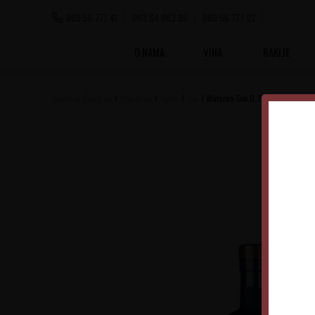
060 56 777 41
063 84 063 95
060 56 777 92
O NAMA
VINA
RAKIJE
Vinoteka Beograd
Proizvodi
Spriti
Gin
Mataroa Gin 0,7L