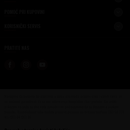
POMOĆ PRI KUPOVINI
KORISNIČKI SERVIS
PRATITE NAS
Nastojimo da budemo što precizniji u opisu proizvoda, prikazu slika i samih cena, ali
ne možemo garantovati da su sve informacije kompletne i bez grešaka. Svi artikli
prikazani na sajtu su deo naše ponude i ne podrazumeva da su dostupni u svakom
trenutku. Raspoloživost robe možete proveriti pozivom na brojeve telefona 060 56 777
41 i 063 84 063 95.
©2026
www.vinotekabeograd.com
, Izrada
NB SOFT
. Sva prava zadržana.