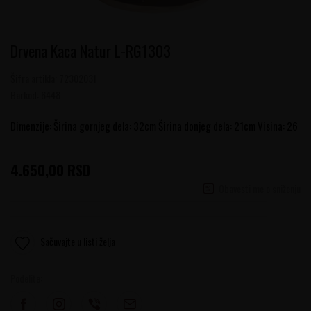
Drvena Kaca Natur L-RG1303
Šifra artikla:
72302031
Barkod:
6448
Dimenzije: Širina gornjeg dela: 32cm Širina donjeg dela: 21cm Visina: 26
4.650,00
RSD
Obavesti me o sniženju
Sačuvajte u listi želja
Podelite: