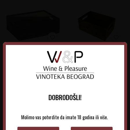
Drvena Gajbica Prozor
Drvena Gajbica Bor-
Crna L- RG1913b
Zelena
4.650,00
RSD
1.795,00
RSD
DOBRODOŠLI!
DODAJTE U KORPU
DODAJTE U KORPU
Molimo vas potvrdite da imate 18 godina ili više.