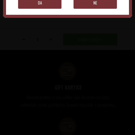
DA
NE
DODAJ U KORPU
GIFT KARTICE
Idealan poklon za sve prilike, bilo da su to venčanja,
rođendani, razne godišnjice, bonusi i nagrade zaposlenima..