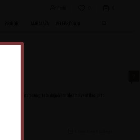
Profil
0
0
PRIBOR
AMBALAŽA
VELEPRODAJA
1
ena i bela vina punog tela dajući im idealnu ventilaciju za
Obavesti me o sniženju