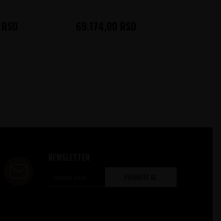
RSD
69.174,00
RSD
38.43
NEWSLETTER
PRIJAVITE SE