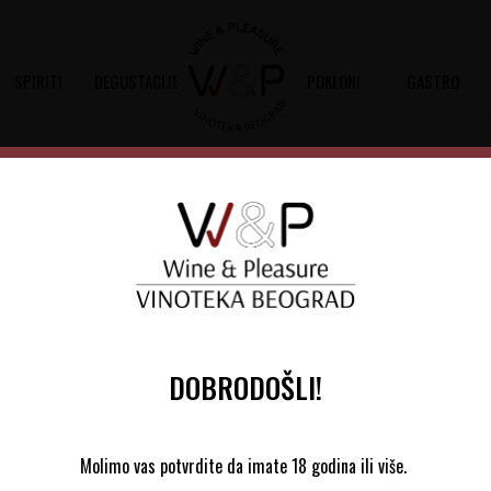
SPIRITI
DEGUSTACIJE
POKLONI
GASTRO
61
Zalto Dekanter Axium 1196
Šifra artikla:
60204065
Barkod:
3452
Zalto dekanter Axium je namenjen za crv
razvijanje arome i ukusa
DOBRODOŠLI!
16.100,00
RSD
Molimo vas potvrdite da imate 18 godina ili više.