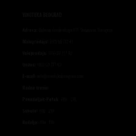
VINOTEKA BEOGRAD
Adresa:
Bulevar Oslobođenja 117, Voždovac, Beograd
Maloprodaja:
060 56 777 41
Veleprodaja:
060 56 777 49
Online:
060 56 777 92
E-mail:
info@vinotekabeograd.com
Radno vreme:
Ponedeljak-Petak:
09h - 21h
Subota:
10h - 21h
Nedelja:
10h - 17h