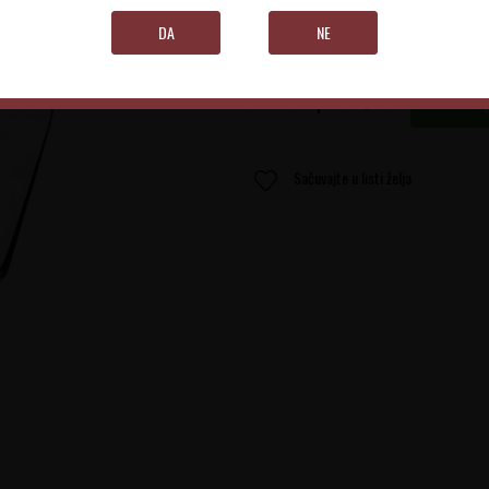
DA
NE
Količina:
Sačuvajte u listi želja