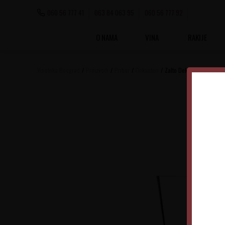
060 56 777 41
063 84 063 95
060 56 777 92
O NAMA
VINA
RAKIJE
Vinoteka Beograd
Proizvodi
Pribor
Dekanteri
Zalto Dekanter Axium 119