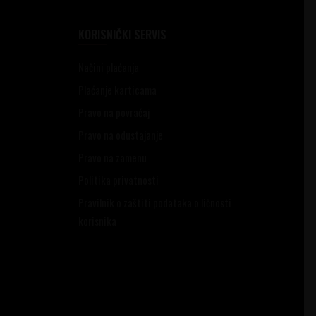
KORISNIČKI SERVIS
Načini plaćanja
Plaćanje karticama
Pravo na povraćaj
Pravo na odustajanje
Pravo na zamenu
Politika privatnosti
Pravilnik o zaštiti podataka o ličnosti
korisnika