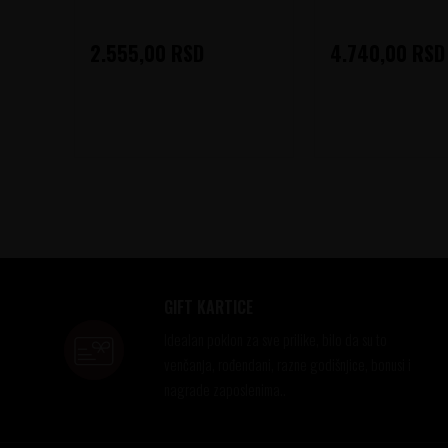
2.555,00
RSD
4.740,00
RSD
GIFT KARTICE
Idealan poklon za sve prilike, bilo da su to
venčanja, rođendani, razne godišnjice, bonusi i
nagrade zaposlenima..