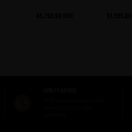
45.790,00
RSD
51.995,00
LOYALTY KATRICE
Loyalty programom nagrađuje vernost i
poverenje naših kupaca brojnim
pogodnostima