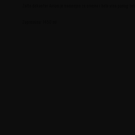
Zalto dekanter Axium je namenjen za crvena i bela vina punog tela 
Zapremina: 1450 ml