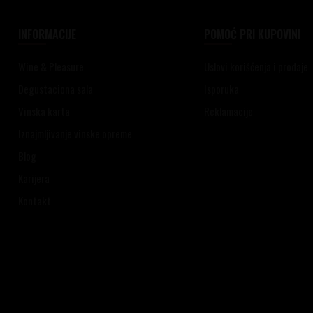
INFORMACIJE
POMOĆ PRI KUPOVINI
Wine & Pleasure
Uslovi korišćenja i prodaje
Degustaciona sala
Isporuka
Vinska karta
Reklamacije
Iznajmljivanje vinske opreme
Blog
Karijera
Kontakt