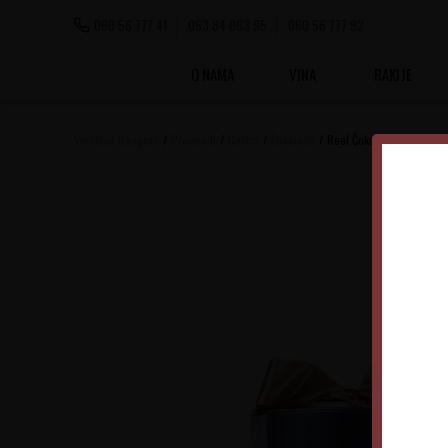
060 56 777 41
063 84 063 95
060 56 777 92
O NAMA
VINA
RAKIJE
Vinoteka Beograd
Proizvodi
Gastro
Čokolada
Reel Čokolada Selekcij