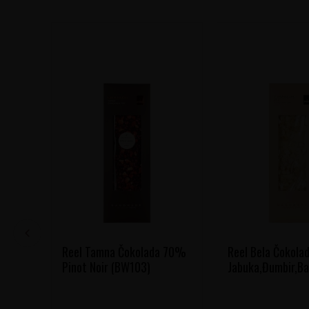
Reel Tamna Čokolada 70%
Reel Bela Čokola
Pinot Noir (BW103)
Jabuka,Đumbir,Ba
BU304)