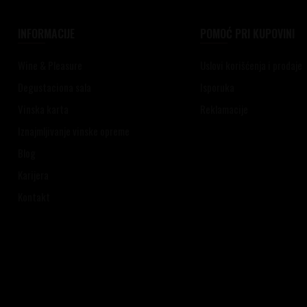
INFORMACIJE
POMOĆ PRI KUPOVINI
Wine & Pleasure
Uslovi korišćenja i prodaje
Degustaciona sala
Isporuka
Vinska karta
Reklamacije
Iznajmljivanje vinske opreme
Blog
Karijera
Kontakt