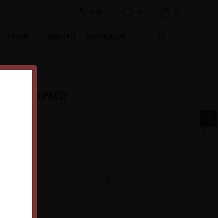
Profil
0
0
PRIBOR
AMBALAŽA
VELEPRODAJA
00gr (CHOCOPAK2)
Obavesti me o sniženju