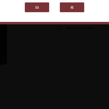
Količina:
DA
NE
Sačuvajte u listi želja