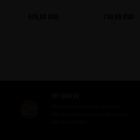
675,00
RSD
730,00
RSD
GIFT KARTICE
Idealan poklon za sve prilike, bilo da su to
venčanja, rođendani, razne godišnjice, bonusi i
nagrade zaposlenima..