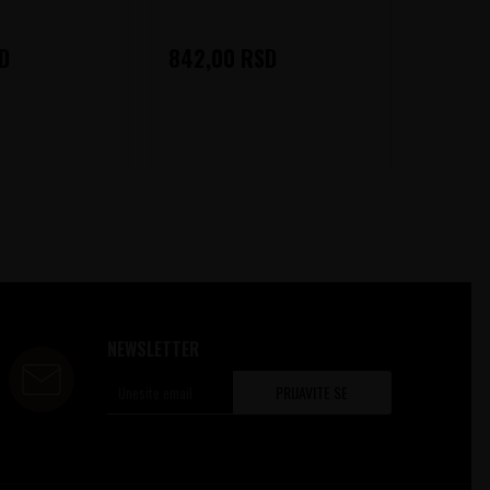
D
842,00
RSD
1.060
NEWSLETTER
PRIJAVITE SE