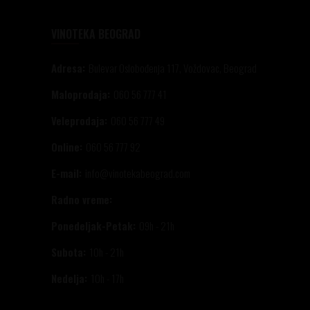
VINOTEKA BEOGRAD
Adresa:
Bulevar Oslobođenja 117, Voždovac, Beograd
Maloprodaja:
060 56 777 41
Veleprodaja:
060 56 777 49
Online:
060 56 777 92
E-mail:
info@vinotekabeograd.com
Radno vreme:
Ponedeljak-Petak:
09h - 21h
Subota:
10h - 21h
Nedelja:
10h - 17h