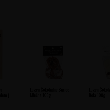
da
Eugen Čokoladne Barice
Eugen Čokol
dem (
Mlečna 100g
Bela 100g