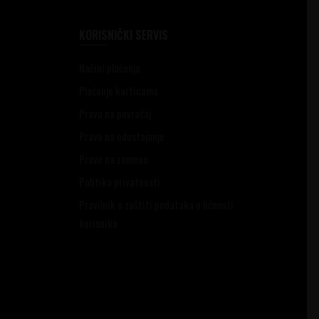
KORISNIČKI SERVIS
Načini plaćanja
Plaćanje karticama
Pravo na povraćaj
Pravo na odustajanje
Pravo na zamenu
Politika privatnosti
Pravilnik o zaštiti podataka o ličnosti
korisnika