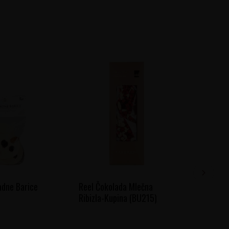
adne Barice
Reel Čokolada Mlečna
Eugen M
Ribizla-Kupina (BU215)
Collect