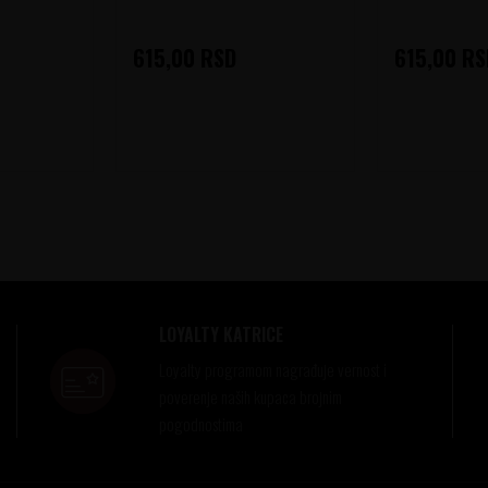
615,00
RSD
615,00
RS
LOYALTY KATRICE
Loyalty programom nagrađuje vernost i
poverenje naših kupaca brojnim
pogodnostima