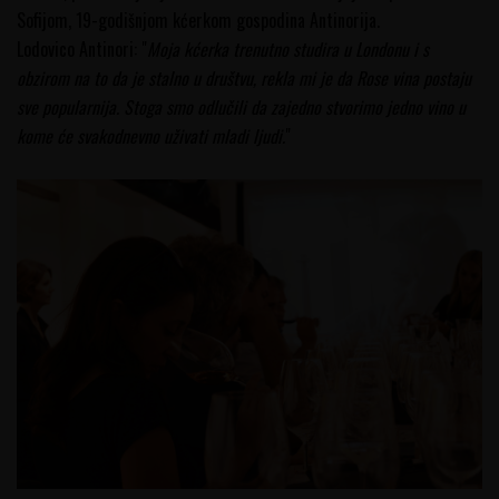
Sofijom, 19-godišnjom kćerkom gospodina Antinorija.
Lodovico Antinori: "
Moja kćerka trenutno studira u Londonu i s
obzirom na to da je stalno u društvu, rekla mi je da Rose vina postaju
sve popularnija. Stoga smo odlučili da zajedno stvorimo jedno vino u
kome će svakodnevno uživati mladi ljudi.
"