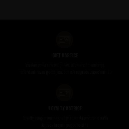
GIFT KARTICE
Idealan poklon za sve prilike, bilo da su to venčanja,
rođendani, razne godišnjice, bonusi i nagrade zaposlenima..
LOYALTY KATRICE
Loyalty programom nagrađuje vernost i poverenje naših
kupaca brojnim pogodnostima