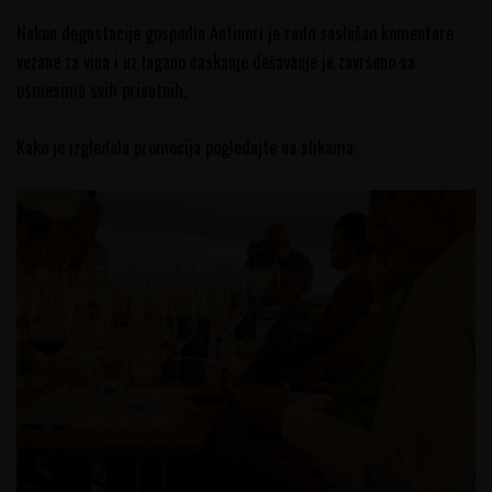
Nakon degustacije gospodin Antinori je rado saslušao komentare
vezane za vina i uz lagano ćaskanje dešavanje je završeno sa
osmesima svih prisutnih.
Kako je izgledala promocija pogledajte na slikama: