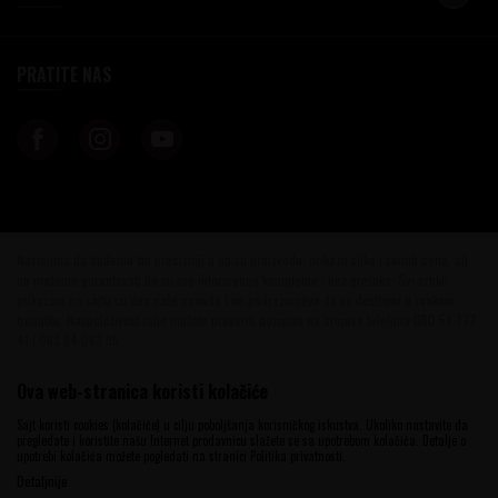
PRATITE NAS
Nastojimo da budemo što precizniji u opisu proizvoda, prikazu slika i samih cena, ali
ne možemo garantovati da su sve informacije kompletne i bez grešaka. Svi artikli
prikazani na sajtu su deo naše ponude i ne podrazumeva da su dostupni u svakom
trenutku. Raspoloživost robe možete proveriti pozivom na brojeve telefona 060 56 777
41 i 063 84 063 95.
©2026
www.vinotekabeograd.com
, Izrada
NB SOFT
. Sva prava zadržana.
Ova web-stranica koristi kolačiće
Sajt koristi cookies (kolačiće) u cilju poboljšanja korisničkog iskustva. Ukoliko nastavite da
pregledate i koristite našu Internet prodavnicu slažete se sa upotrebom kolačića. Detalje o
upotrebi kolačića možete pogledati na stranici Politika privatnosti.
Detaljnije