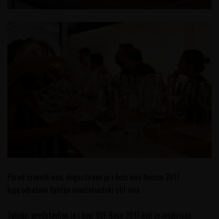
Pored crvenih vina, degustirano je i belo vino Nelson 2017
koje odražava tipičan novozelandski stil vina.
Takođe, predstavljen je i novi SOF Rose 2017 koji je inspirisan