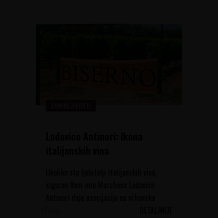
ZANIMLJIVOSTI
Lodovico Antinori: Ikona
italijanskih vina
Ukoliko ste ljubitelji italijanskih vina,
sigurno Vam ime Marchese Lodovico
Antinori daje asocijaciju na vrhunska
17.
toskanska vina. I u pravu ste. Biserno In...
Sep.
DETALJNIJE