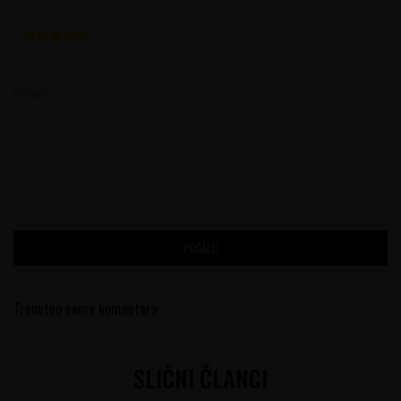
Poruka
POŠALJI
Trenutno nema komentara
SLIČNI ČLANCI