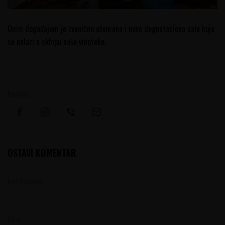
Ovim događajem je zvanično otvorena i nova degustaciona sala koja
se nalazi u sklopu naše vinoteke.
Podelite:
OSTAVI KOMENTAR
Ime/Nadimak
Email