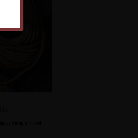
 TOK
.
ajkvalitetnijih srpskih