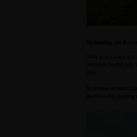
Od dečačkog sna do usp
Svaka priča o uspehu prvo p
destilerije, Veroljub Ljuba
šljive
.
Na prelepim obroncima plan
destilerije koja će jednog 