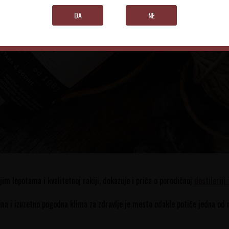
DA
NE
jim lepotama i kvalitetnoj rakiji, dokazuje i priča o porodičnoj
destileriji
ina i izuzetno pogodna klima za zdravlje je mesto odakle potiče jedna od n