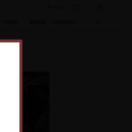
Profil
0
0
PRIBOR
AMBALAŽA
VELEPRODAJA
ubavi