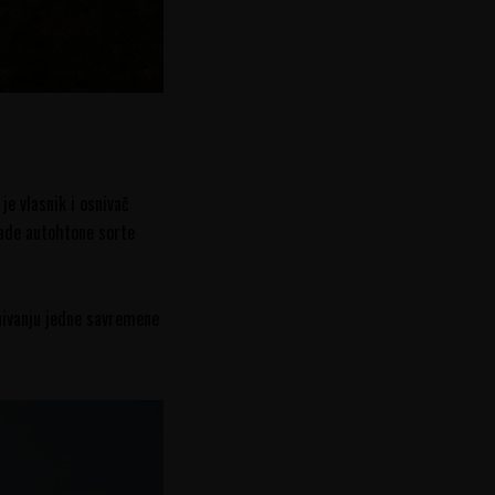
je vlasnik i osnivač
asade autohtone sorte
snivanju jedne savremene