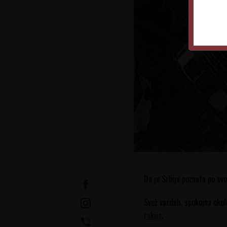
Da je Srbija poznata po svo
Svež vazduh, spokojna okol
rakija
.