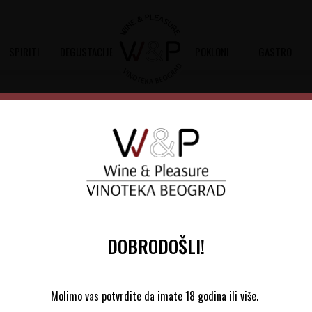
SPIRITI
DEGUSTACIJE
POKLONI
GASTRO
avi
lerija TOK: Magija nastala iz lj
DOBRODOŠLI!
Molimo vas potvrdite da imate 18 godina ili više.