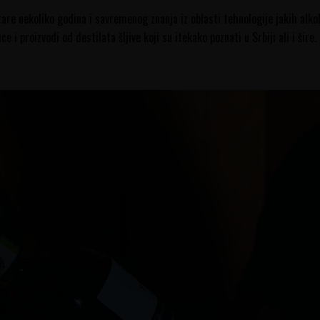
are nekoliko godina i savremenog znanja iz oblasti tehnologije jakih alko
e i proizvodi od destilata šljive koji su itekako poznati u Srbiji ali i šire.