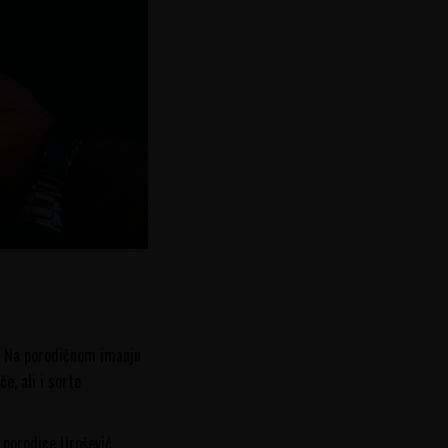
e. Na porodičnom imanju
e, ali i sorte
 porodice Urošević.