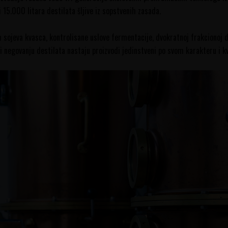
i 15.000 litara destilata šljive iz sopstvenih zasada.
sojeva kvasca, kontrolisane uslove fermentacije, dvokratnoj frakcionoj de
 negovanju destilata nastaju proizvodi jedinstveni po svom karakteru i kv