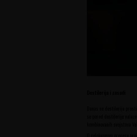
Destilerija i zasadi
Danas se destilerija pros
se pored destilerije nalaze
kombinovanih svojstava Val
O celokupnom procesu proiz