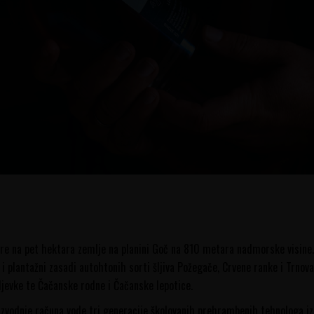
tire na pet hektara zemlje na planini Goč na 810 metara nadmorske visin
 i plantažni zasadi autohtonih sorti šljiva Požegače, Crvene ranke i Trnovač
jevke te Čačanske rodne i Čačanske lepotice.
vodnje računa vode tri generacije školovanih prehrambenih tehnologa iz