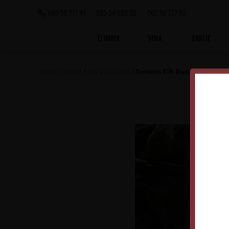
060 56 777 41
063 84 063 95
060 56 777 92
O NAMA
VINA
RAKIJE
Vinoteka Beograd
Blog
Destilerije
Destilerija TOK: Magija nastala iz ljub
Desti