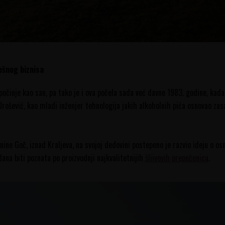
ešnog biznisa
očinje kao san, pa tako je i ova počela sada već davne 1983. godine, kada 
 Urošević, kao mladi inženjer tehnologija jakih alkoholnih pića osnovao z
ine Goč, iznad Kraljeva, na svojoj dedovini postepeno je razvio ideju o o
dana biti poznata po proizvodnji najkvalitetnijih
šljivovih prepečenica
.