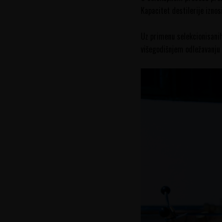
Kapacitet destilerije iznos
Uz primenu selekcionisanih 
višegodišnjem odležavanju i