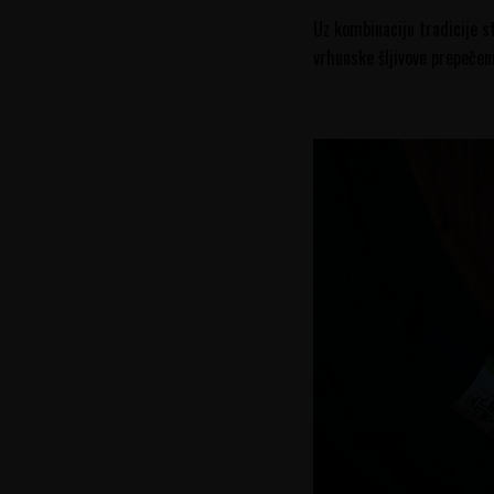
Uz kombinaciju tradicije st
vrhunske šljivove prepečenic