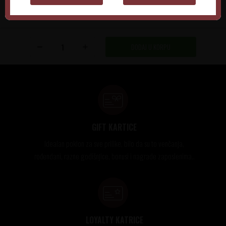
DODAJ U KORPU
GIFT KARTICE
Idealan poklon za sve prilike, bilo da su to venčanja,
rođendani, razne godišnjice, bonusi i nagrade zaposlenima..
LOYALTY KATRICE