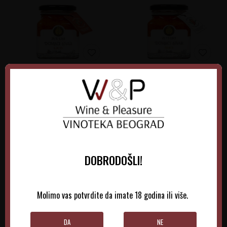
Žuti List Ajvar Ljuti 300gr
Žuti List Ajvar Blagi
300gr
945,00
RSD
945,00
RSD
DOBRODOŠLI!
DODAJTE U KORPU
DODAJTE U KORPU
Molimo vas potvrdite da imate 18 godina ili više.
DA
NE