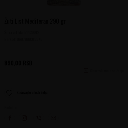
Žuti List Mediteran 290 gr
Šifra artikla:
51430012
Barkod:
8607000315978
890,00
RSD
Obavesti me o sniženju
Sačuvajte u listi želja
Podelite: