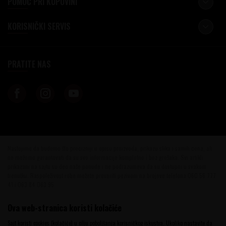
POMOĆ PRI KUPOVINI
KORISNIČKI SERVIS
PRATITE NAS
Nastojimo da budemo što precizniji u opisu proizvoda, prikazu slika i samih cena, ali
ne možemo garantovati da su sve informacije kompletne i bez grešaka. Svi artikli
prikazani na sajtu su deo naše ponude i ne podrazumeva da su dostupni u svakom
trenutku. Raspoloživost robe možete proveriti pozivom na brojeve telefona 060 56 777
41 i 063 84 063 95.
©2026
www.vinotekabeograd.com
, Izrada
NB SOFT
. Sva prava zadržana.
Ova web-stranica koristi kolačiće
Sajt koristi cookies (kolačiće) u cilju poboljšanja korisničkog iskustva. Ukoliko nastavite da