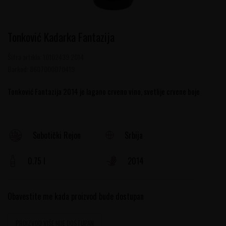
Tonković Kadarka Fantazija
Šifra artikla:
10102439 2014
Barkod:
8607000070419
Tonković Fantazija 2014 je lagano crveno vino, svetlije crvene boje
Srbija
Subotički Rejon
0.75 l
2014
Obavestite me kada proizvod bude dostupan
PROIZVOD VIŠE NIJE DOSTUPAN