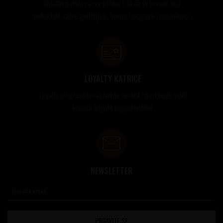
Idealan poklon za sve prilike, bilo da su to venčanja,
rođendani, razne godišnjice, bonusi i nagrade zaposlenima..
LOYALTY KATRICE
Loyalty programom nagrađuje vernost i poverenje naših
kupaca brojnim pogodnostima
NEWSLETTER
PRIJAVITE SE