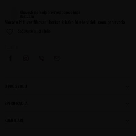
Obavesti me kada proizvod ponovo bude
dostupan
Morate biti verifikovani korisnik kako bi ste videli cenu proizvoda
Sačuvajte u listi želja
Podelite:
O PROIZVODU
SPECIFIKACIJA
KOMENTARI