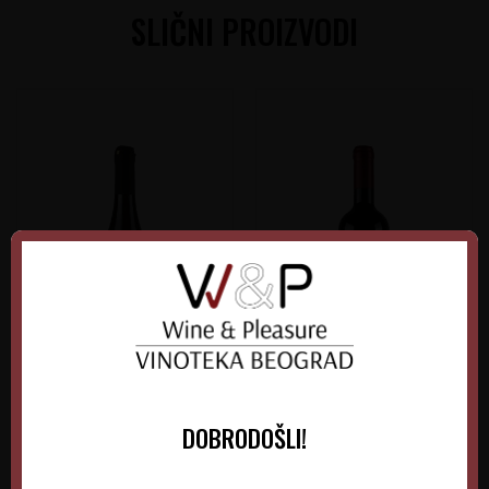
SLIČNI PROIZVODI
Verus Grašac Beli
Kiš Bermet Crveni
DOBRODOŠLI!
Srbija
Srbija
Srem-Fruška gora
Fruška Gora