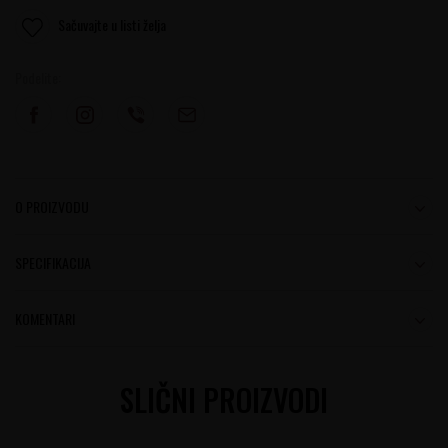
Sačuvajte u listi želja
Podelite:
O PROIZVODU
SPECIFIKACIJA
KOMENTARI
SLIČNI PROIZVODI