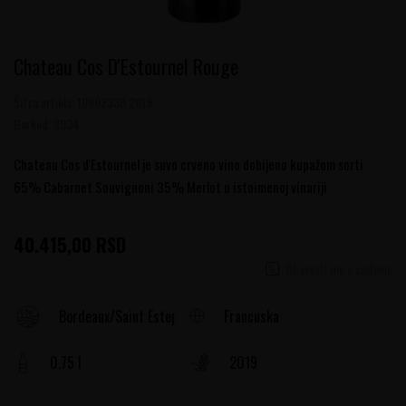
Chateau Cos D'Estournel Rouge
Šifra artikla:
10802330 2019
Barkod:
2934
Chateau Cos d'Estournel je suvo crveno vino dobijeno kupažom sorti
65% Cabarnet Souvignoni 35% Merlot u istoimenoj vinariji
40.415,00
RSD
Obavesti me o sniženju
Francuska
Bordeaux/Saint Estephe
0.75 l
2019