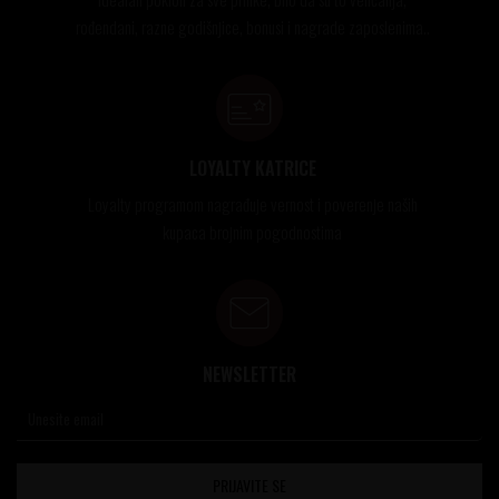
rođendani, razne godišnjice, bonusi i nagrade zaposlenima..
LOYALTY KATRICE
Loyalty programom nagrađuje vernost i poverenje naših
kupaca brojnim pogodnostima
NEWSLETTER
PRIJAVITE SE