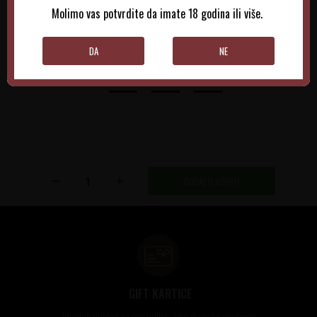
Molimo vas potvrdite da imate 18 godina ili više.
DODAJTE U KORPU
DODAJTE U KORPU
DA
NE
DODAJ U KORPU
GIFT KARTICE
Idealan poklon za sve prilike, bilo da su to venčanja,