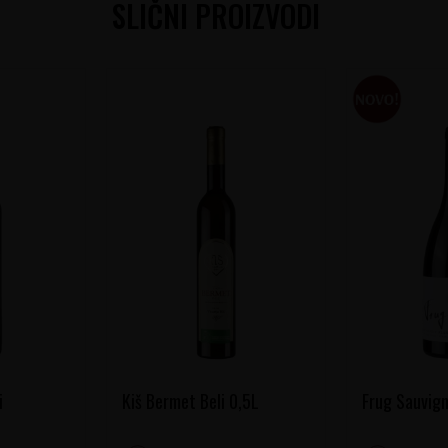
SLIČNI PROIZVODI
i
Kiš Bermet Beli 0,5L
Frug Sauvign