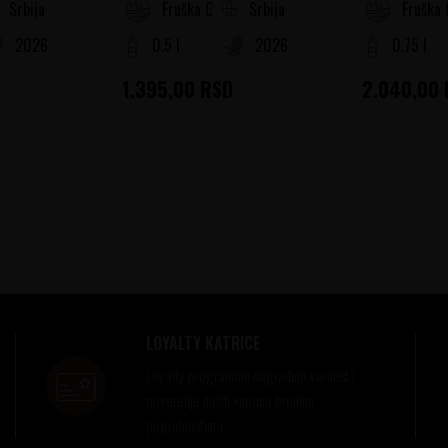
Srbija
Srbija
Fruška Gora
Fruška 
2026
0.5 l
2026
0.75 l
1.395,00
RSD
2.040,00
LOYALTY KATRICE
Loyalty programom nagrađuje vernost i
poverenje naših kupaca brojnim
pogodnostima