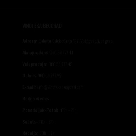
VINOTEKA BEOGRAD
Adresa:
Bulevar Oslobođenja 117, Voždovac, Beograd
Maloprodaja:
060 56 777 41
Veleprodaja:
060 56 777 49
Online:
060 56 777 92
E-mail:
info@vinotekabeograd.com
Radno vreme:
Ponedeljak-Petak:
09h - 21h
Subota:
10h - 21h
Nedelja:
10h - 17h