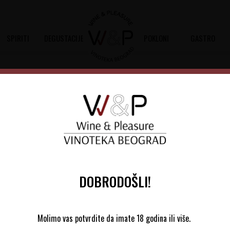
SPIRITI
DEGUSTACIJE
POKLONI
GASTRO
Venčac Legat 1903 Pinot No
Šifra artikla:
10102938 2022
Barkod:
8606111821064
Legat 1903 Pinot Noir je suvo crveno v
vinogradu površine 3ha
DOBRODOŠLI!
Molimo vas potvrdite da imate 18 godina ili više.
Šumadijski Rejon