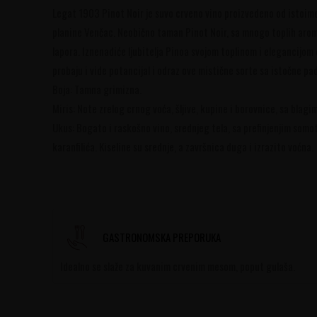
Legat 1903 Pinot Noir je suvo crveno vino proizvedeno od istoim
planine Venčac. Neobično taman Pinot Noir, sa mnogo toplih aroma
lapora. Iznenadiće ljubitelja Pinoa svojom toplinom i elegancijom do
probaju i vide potancijal i odraz ove mistične sorte sa istočne p
Boja: Tamna grimizna.
Miris: Note zrelog crnog voća, šljive, kupine i borovnice, sa blagi
Ukus: Bogato i raskošno vino, srednjeg tela, sa prefinjenjim somot
karanfilića. Kiseline su srednje, a završnica duga i izrazito voćna.
GASTRONOMSKA PREPORUKA
Idealno se slaže za kuvanim crvenim mesom, poput gulaša.