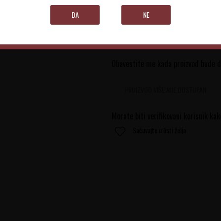
DA
NE
0.75 l
Obavestite me kada proizvod bude 
PROIZVOD VIŠE NIJE DOSTUPAN
Morate biti verifikovani korisnik kak
Sačuvajte u listi želja