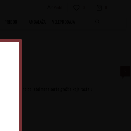
Profil
0
0
PRIBOR
AMBALAŽA
VELEPRODAJA
ir
ino proizvedeno od istoimene sorte grožđa koja raste u
Srbija