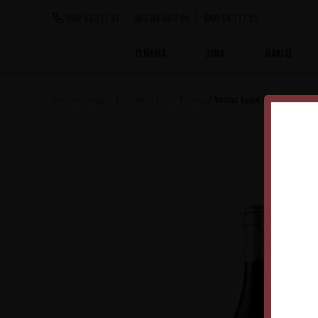
060 56 777 41
063 84 063 95
060 56 777 92
O NAMA
VINA
RAKIJE
Vinoteka Beograd
Proizvodi
Vina
Srbija
Venčac Legat 1903 Pinot Noir