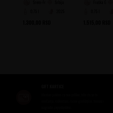
Srbija
Srem-Fruška gora
Fruška Gora
0.75 l
2025
0.75 l
1.300,00
RSD
1.515,00
RSD
GIFT KARTICE
Idealan poklon za sve prilike, bilo da su to
venčanja, rođendani, razne godišnjice, bonusi i
nagrade zaposlenima..