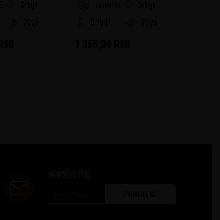
Srbija
Srbija
Gora
Južnobanatski Rejon
Fr
2025
0.75 l
2025
0.75
RSD
1.365,00
RSD
1.470
NEWSLETTER
PRIJAVITE SE