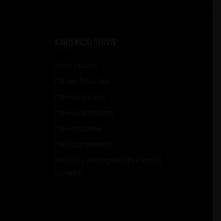
KORISNIČKI SERVIS
Načini plaćanja
Plaćanje karticama
Pravo na povraćaj
Pravo na odustajanje
Pravo na zamenu
Politika privatnosti
Pravilnik o zaštiti podataka o ličnosti
korisnika