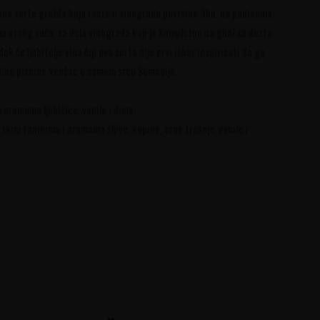
ene sorte grožđa koja raste u vinogradu površine 3ha. na padinama
 crnog voća, sa dela vinograda koji je kompletno na glini sa dosta
k će ljubitelje vina čiji ova sorta nije prvi izbor inspirisati da ga
adine planine Venčac u samom srcu Šumadije.
m aromama ljubičice, vanile i dima.
skim taninima i aromama šljive, kupine, crne trešnje, vanile i