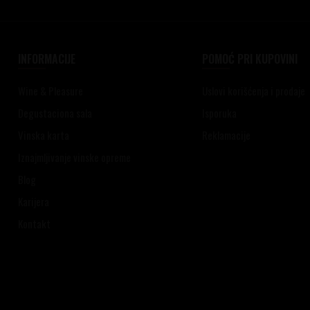
INFORMACIJE
POMOĆ PRI KUPOVINI
Wine & Pleasure
Uslovi korišćenja i prodaje
Degustaciona sala
Isporuka
Vinska karta
Reklamacije
Iznajmljivanje vinske opreme
Blog
Karijera
Kontakt