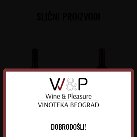
SLIČNI PROIZVODI
Verus Grašac Beli
Kiš Bermet Crveni
DOBRODOŠLI!