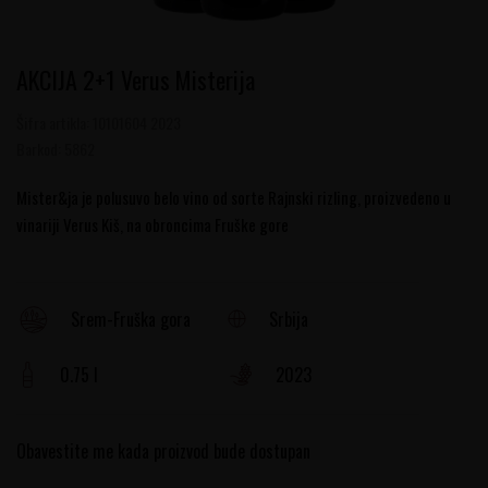
AKCIJA 2+1 Verus Misterija
Šifra artikla:
10101604 2023
Barkod:
5862
Mister&ja je polusuvo belo vino od sorte Rajnski rizling, proizvedeno u
vinariji Verus Kiš, na obroncima Fruške gore
Srbija
Srem-Fruška gora
0.75 l
2023
Obavestite me kada proizvod bude dostupan