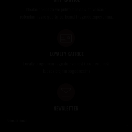
Idealan poklon za sve prilike, bilo da su to venčanja,
rođendani, razne godišnjice, bonusi i nagrade zaposlenima..
LOYALTY KATRICE
Loyalty programom nagrađuje vernost i poverenje naših
kupaca brojnim pogodnostima
NEWSLETTER