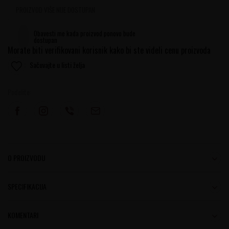
PROIZVOD VIŠE NIJE DOSTUPAN
Obavesti me kada proizvod ponovo bude
dostupan
Morate biti verifikovani korisnik kako bi ste videli cenu proizvoda
Sačuvajte u listi želja
Podelite:
O PROIZVODU
SPECIFIKACIJA
KOMENTARI